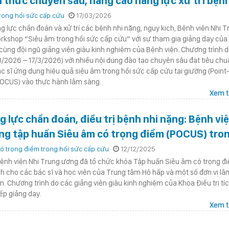
n thức chuyên sâu, nâng cao năng lực xử trí bện
rong hồi sức cấp cứu
17/03/2026
lực chẩn đoán và xử trí các bệnh nhi nặng, nguy kịch, Bệnh viện Nhi T
rkshop “Siêu âm trong hồi sức cấp cứu” với sự tham gia giảng dạy của
cùng đội ngũ giảng viên giàu kinh nghiệm của Bệnh viện. Chương trình d
/3/2026 – 17/3/2026) với nhiều nội dung đào tạo chuyên sâu đạt tiêu ch
ác sĩ ứng dụng hiệu quả siêu âm trong hồi sức cấp cứu tại giường (Point
POCUS) vào thực hành lâm sàng.
Xem t
 lực chẩn đoán, điều trị bệnh nhi nặng: Bệnh vi
ng tập huấn Siêu âm có trọng điểm (POCUS) tro
cứu
ó trọng điểm trong hồi sức cấp cứu
12/12/2025
ệnh viện Nhi Trung ương đã tổ chức khóa Tập huấn Siêu âm có trọng đ
h cho các bác sĩ và học viên của Trung tâm Hô hấp và một số đơn vị lâ
n. Chương trình do các giảng viên giàu kinh nghiệm của Khoa Điều trị tí
ếp giảng dạy.
Xem t