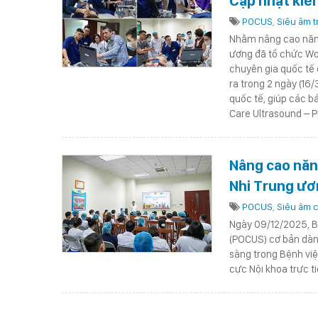
Cập nhật kiế
nhi nặng
POCUS
,
Siêu âm t
Nhằm nâng cao năng 
ương đã tổ chức Wo
chuyên gia quốc tế 
ra trong 2 ngày (16
quốc tế, giúp các b
Care Ultrasound – 
Nâng cao năng
Nhi Trung ươ
hồi sức cấp 
POCUS
,
Siêu âm c
Ngày 09/12/2025, B
(POCUS) cơ bản dàn
sàng trong Bệnh việ
cực Nội khoa trực ti