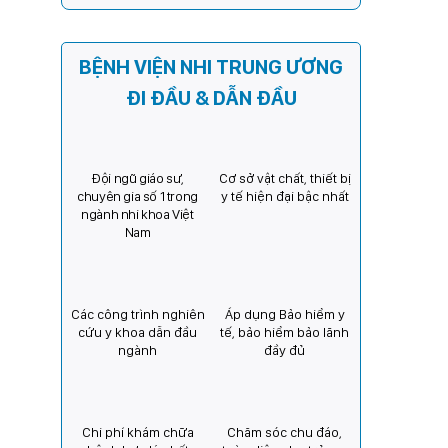
sách người thực hành hoàn
thành thời gian thực hành
khám bệnh, chữa bệnh đối
BỆNH VIỆN NHI TRUNG ƯƠNG
với chức danh Bác sĩ Y khoa
ĐI ĐẦU & DẪN ĐẦU
Đội ngũ giáo sư,
Cơ sở vật chất, thiết bị
chuyên gia số 1 trong
y tế hiện đại bậc nhất
ngành nhi khoa Việt
Nam
Các công trình nghiên
Áp dụng Bảo hiểm y
cứu y khoa dẫn đầu
tế, bảo hiểm bảo lãnh
ngành
đầy đủ
Chi phí khám chữa
Chăm sóc chu đáo,