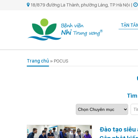
18/879 đường La Thành, phường Láng, TP. Hà Nội |
TẬN TÂM
Trang chủ
»
POCUS
Tìm
Đào tạo siêu