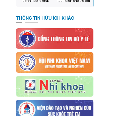
bệnh hợp lý nhất
toàn diện cho trẻ em
THÔNG TIN HỮU ÍCH KHÁC