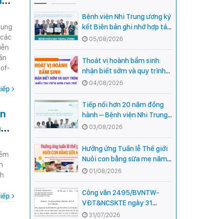
h
Bệnh viện Nhi Trung ương ký
rung
kết Biên bản ghi nhớ hợp tác
 các
với Bệnh viện Nhi Quốc gia
05/08/2026
iễn
Campuchia
uẩn
Thoát vị hoành bẩm sinh:
-of-
nhận biết sớm và quy trình
điều trị tích hợp cho trẻ -
04/08/2026
iếp
chia sẻ từ các chuyên gia
hàng đầu của Bệnh Viện Nhi
Tiếp nối hơn 20 năm đồng
ện
Trung ương
hành – Bệnh viện Nhi Trung
ương và Tổ chức Orbis (Hoa
ng
03/08/2026
Kỳ) tăng cường hợp tác, mở
rộng cơ hội bảo vệ thị lực
Hưởng ứng Tuần lễ Thế giới
iểm
cho trẻ em Việt Nam
Nuôi con bằng sữa mẹ năm
m
2026
01/08/2026
ch
Công văn 2495/BVNTW-
iếp
VĐT&NCSKTE ngày 31
tháng 7 năm 2026 V/v Danh
31/07/2026