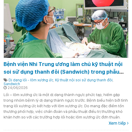
Bệnh viện Nhi Trung ương làm chủ kỹ thuật nội
soi sử dụng thanh đôi (Sandwich) trong phẫu
thuật điều trị dị dạng lồi – lõm xương ức phức
Dị dạng lồi - lõm xương ức
,
Kỹ thuật nội soi sử dụng thanh đôi
,
Sandwich
tạp ở trẻ em
24/06/2026
Lồi – lõm xương ức là một dị dạng thành ngực phức tạp, hiếm gặp
trong nhóm bệnh lý dị dạng thành ngực trước. Bệnh biểu hiện bởi tình
trạng lồi xương ức kết hợp với lõm xương ức. Do mang đặc điểm tổn
thương phối hợp, việc chẩn đoán và phẫu thuật điều trị thường khó
khăn hơn so với các trường hợp lồi hoặc lõm xương ức đơn thuần.
Xem tiếp