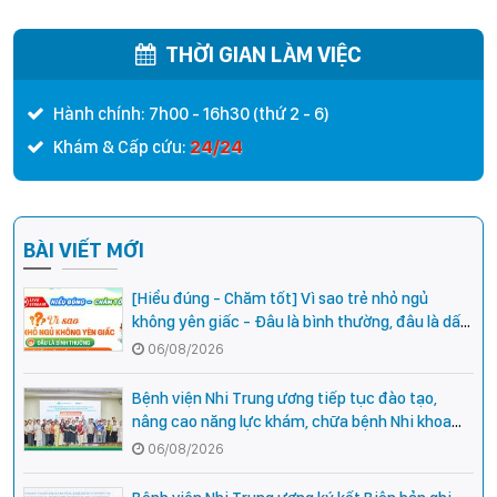
THỜI GIAN LÀM VIỆC
Hành chính: 7h00 - 16h30 (thứ 2 - 6)
24/24
Khám & Cấp cứu:
BÀI VIẾT MỚI
[Hiểu đúng - Chăm tốt] Vì sao trẻ nhỏ ngủ
không yên giấc - Đâu là bình thường, đâu là dấu
hiệu cần đi khám ngay?
06/08/2026
Bệnh viện Nhi Trung ương tiếp tục đào tạo,
nâng cao năng lực khám, chữa bệnh Nhi khoa
cho cán bộ y tế tại các tỉnh miền núi phía Bắc
06/08/2026