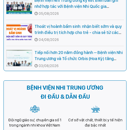
Bệnh viện Nhi Trung ương ký kết Biên bản ghi
nhớ hợp tác với Bệnh viện Nhi Quốc gia
Campuchia
05/08/2026
Thoát vị hoành bẩm sinh: nhận biết sớm và quy
trình điều trị tích hợp cho trẻ - chia sẻ từ các
chuyên gia hàng đầu của Bệnh Viện Nhi Trung
04/08/2026
ương
Tiếp nối hơn 20 năm đồng hành – Bệnh viện Nhi
Trung ương và Tổ chức Orbis (Hoa Kỳ) tăng
cường hợp tác, mở rộng cơ hội bảo vệ thị lực
03/08/2026
cho trẻ em Việt Nam
BỆNH VIỆN NHI TRUNG ƯƠNG
ĐI ĐẦU & DẪN ĐẦU
Đội ngũ giáo sư, chuyên gia số 1
Cơ sở vật chất, thiết bị y tế hiện
trong ngành nhi khoa Việt Nam
đại bậc nhất