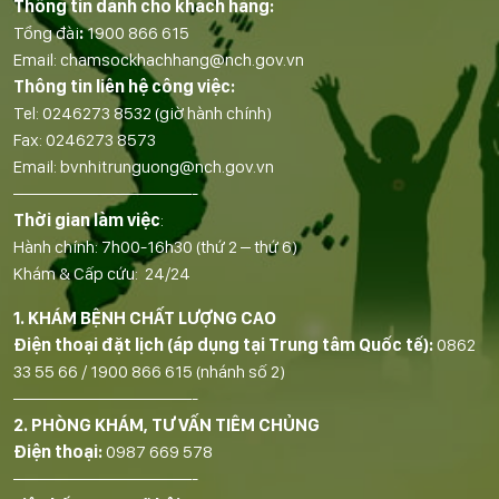
Thông tin dành cho khách hàng:
Tổng đài
:
1900 866 615
Email:
chamsockhachhang@nch.gov.vn
Thông tin liên hệ công việc:
Tel:
0246273 8532
(giờ hành chính)
Fax:
0246273 8573
Email:
bvnhitrunguong@nch.gov.vn
——————————-
Thời gian làm việc
:
Hành chính: 7h00-16h30 (thứ 2 – thứ 6)
Khám & Cấp cứu: 24/24
1. KHÁM BỆNH CHẤT LƯỢNG CAO
Điện thoại đặt lịch (áp dụng tại Trung tâm Quốc tế):
0862
33 55 66
/
1900 866 615
(nhánh số 2)
——————————-
2. PHÒNG KHÁM, TƯ VẤN TIÊM CHỦNG
Điện thoại:
0987 669 578
——————————-