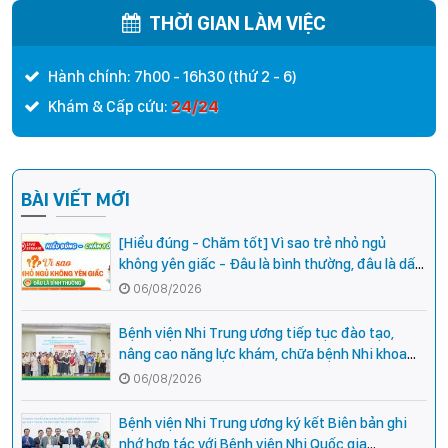
THỜI GIAN LÀM VIỆC
Hành chính: 7h00 - 16h30 (thứ 2 - 6)
24/24
Khám & Cấp cứu:
BÀI VIẾT MỚI
[Hiểu đúng - Chăm tốt] Vì sao trẻ nhỏ ngủ
không yên giấc - Đâu là bình thường, đâu là dấu
hiệu cần đi khám ngay?
06/08/2026
Bệnh viện Nhi Trung ương tiếp tục đào tạo,
nâng cao năng lực khám, chữa bệnh Nhi khoa
cho cán bộ y tế tại các tỉnh miền núi phía Bắc
06/08/2026
Bệnh viện Nhi Trung ương ký kết Biên bản ghi
nhớ hợp tác với Bệnh viện Nhi Quốc gia