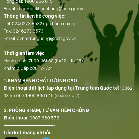
Tổng đài
:
1900 866 615
Email:
chamsockhachhang@nch.gov.vn
Thông tin liên hệ công việc:
Tel:
0246273 8532
(giờ hành chính)
Fax:
0246273 8573
Email:
bvnhitrunguong@nch.gov.vn
——————————-
Thời gian làm việc
:
Hành chính: 7h00-16h30 (thứ 2 – thứ 6)
Khám & Cấp cứu: 24/24
1. KHÁM BỆNH CHẤT LƯỢNG CAO
Điện thoại đặt lịch (áp dụng tại Trung tâm Quốc tế):
0862
33 55 66
/
1900 866 615
(nhánh số 2)
——————————-
2. PHÒNG KHÁM, TƯ VẤN TIÊM CHỦNG
Điện thoại:
0987 669 578
——————————-
Liên kết mạng xã hội
: