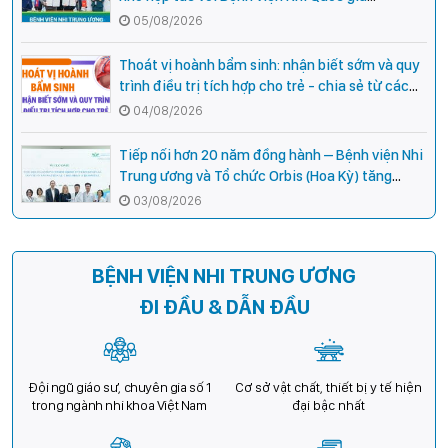
Campuchia
05/08/2026
Thoát vị hoành bẩm sinh: nhận biết sớm và quy
trình điều trị tích hợp cho trẻ - chia sẻ từ các
chuyên gia hàng đầu của Bệnh Viện Nhi Trung
04/08/2026
ương
Tiếp nối hơn 20 năm đồng hành – Bệnh viện Nhi
Trung ương và Tổ chức Orbis (Hoa Kỳ) tăng
cường hợp tác, mở rộng cơ hội bảo vệ thị lực
03/08/2026
cho trẻ em Việt Nam
BỆNH VIỆN NHI TRUNG ƯƠNG
ĐI ĐẦU & DẪN ĐẦU
Đội ngũ giáo sư, chuyên gia số 1
Cơ sở vật chất, thiết bị y tế hiện
trong ngành nhi khoa Việt Nam
đại bậc nhất