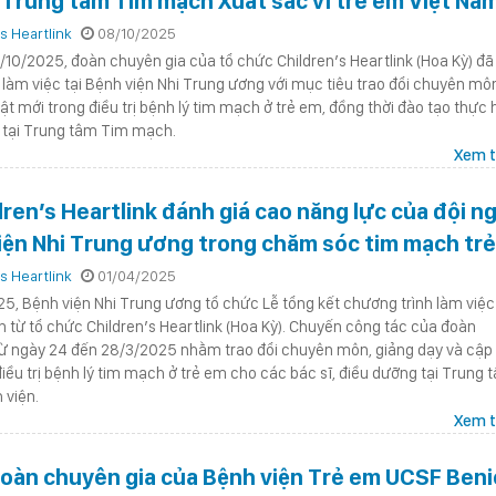
 Trung tâm Tim mạch Xuất sắc vì trẻ em Việt Na
s Heartlink
08/10/2025
10/2025, đoàn chuyên gia của tổ chức Children’s Heartlink (Hoa Kỳ) đã
làm việc tại Bệnh viện Nhi Trung ương với mục tiêu trao đổi chuyên mô
ật mới trong điều trị bệnh lý tim mạch ở trẻ em, đồng thời đào tạo thực
ĩ tại Trung tâm Tim mạch.
Xem t
ren’s Heartlink đánh giá cao năng lực của đội ng
viện Nhi Trung ương trong chăm sóc tim mạch trẻ
s Heartlink
01/04/2025
5, Bệnh viện Nhi Trung ương tổ chức Lễ tổng kết chương trình làm việc
 từ tổ chức Children’s Heartlink (Hoa Kỳ). Chuyến công tác của đoàn
 từ ngày 24 đến 28/3/2025 nhằm trao đổi chuyên môn, giảng dạy và cập
điều trị bệnh lý tim mạch ở trẻ em cho các bác sĩ, điều dưỡng tại Trung 
 viện.
Xem t
àn chuyên gia của Bệnh viện Trẻ em UCSF Beni