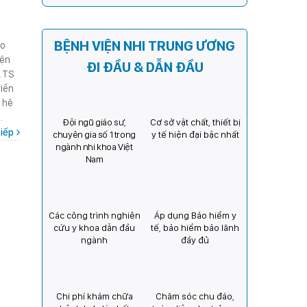
sách người thực hành hoàn
thành thời gian thực hành
khám bệnh, chữa bệnh đối
BỆNH VIỆN NHI TRUNG ƯƠNG
do
với chức danh Bác sĩ Y khoa
iện
ĐI ĐẦU & DẪN ĐẦU
S.TS
riển
n hệ
.
Đội ngũ giáo sư,
Cơ sở vật chất, thiết bị
iếp
chuyên gia số 1 trong
y tế hiện đại bậc nhất
ngành nhi khoa Việt
Nam
Các công trình nghiên
Áp dụng Bảo hiểm y
cứu y khoa dẫn đầu
tế, bảo hiểm bảo lãnh
ngành
đầy đủ
Chi phí khám chữa
Chăm sóc chu đáo,