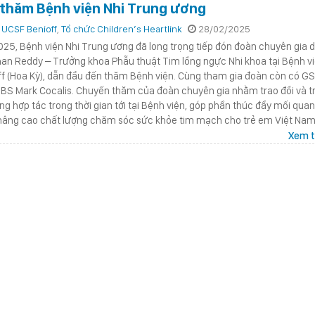
 thăm Bệnh viện Nhi Trung ương
 UCSF Benioff
,
Tổ chức Children’s Heartlink
28/02/2025
25, Bệnh viện Nhi Trung ương đã long trọng tiếp đón đoàn chuyên gia 
an Reddy – Trưởng khoa Phẫu thuật Tim lồng ngực Nhi khoa tại Bệnh v
f (Hoa Kỳ), dẫn đầu đến thăm Bệnh viện. Cùng tham gia đoàn còn có G
BS Mark Cocalis. Chuyến thăm của đoàn chuyên gia nhằm trao đổi và t
ng hợp tác trong thời gian tới tại Bệnh viện, góp phần thúc đẩy mối qua
 nâng cao chất lượng chăm sóc sức khỏe tim mạch cho trẻ em Việt Nam
Xem t