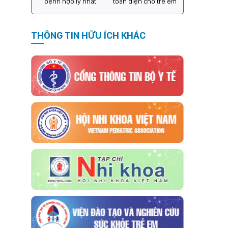
bệnh hợp lý nhất
toàn diện cho trẻ em
THÔNG TIN HỮU ÍCH KHÁC