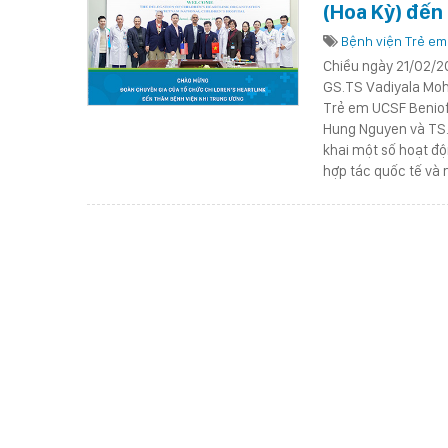
(Hoa Kỳ) đến
Bệnh viện Trẻ em
Chiều ngày 21/02/20
GS.TS Vadiyala Moh
Trẻ em UCSF Beniof
Hung Nguyen và TS.
khai một số hoạt độ
hợp tác quốc tế và