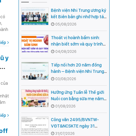
m
Bệnh viện Nhi Trung ương ký
 có
kết Biên bản ghi nhớ hợp tác
n,
với Bệnh viện Nhi Quốc gia
05/08/2026
 hành
Campuchia
Thoát vị hoành bẩm sinh:
iếp
nhận biết sớm và quy trình
điều trị tích hợp cho trẻ -
04/08/2026
ũ y
chia sẻ từ các chuyên gia
hàng đầu của Bệnh Viện Nhi
Tiếp nối hơn 20 năm đồng
Trung ương
hành – Bệnh viện Nhi Trung
ương và Tổ chức Orbis (Hoa
03/08/2026
 của
Kỳ) tăng cường hợp tác, mở
rộng cơ hội bảo vệ thị lực
Hưởng ứng Tuần lễ Thế giới
 nhật
cho trẻ em Việt Nam
Nuôi con bằng sữa mẹ năm
tâm
2026
01/08/2026
iếp
Công văn 2495/BVNTW-
VĐT&NCSKTE ngày 31
off
tháng 7 năm 2026 V/v Danh
31/07/2026