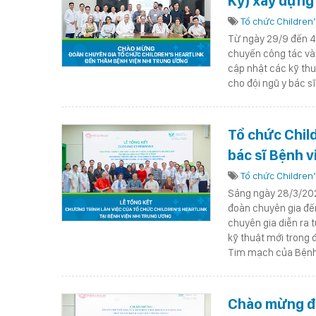
Kỳ) xây dựng
Tổ chức Children’
Từ ngày 29/9 đến 4/
chuyến công tác và 
cập nhật các kỹ thu
cho đội ngũ y bác s
Tổ chức Child
bác sĩ Bệnh 
em
Tổ chức Children’
Sáng ngày 28/3/202
đoàn chuyên gia đến
chuyên gia diễn ra
kỹ thuật mới trong 
Tim mạch của Bệnh
Chào mừng đo