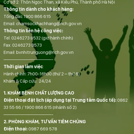
Cơ sở 2: Thôn Ngọc Than, xã Kiều Phú, Thành phố Hà Nội
Thông tin dành cho khách hàng:
Tổng đài
:
1900 866 615
Email:
chamsockhachhang@nch.gov.vn
Thông tin liên hệ công việc:
Tel:
0246273 8532
(giờ hành chính)
Fax:
0246273 8573
Email:
bvnhitrunguong@nch.gov.vn
——————————-
Thời gian làm việc
:
Hành chính: 7h00-16h30 (thứ 2 – thứ 6)
Khám & Cấp cứu: 24/24
1. KHÁM BỆNH CHẤT LƯỢNG CAO
Điện thoại đặt lịch (áp dụng tại Trung tâm Quốc tế):
0862
33 55 66
/
1900 866 615
(nhánh số 2)
——————————-
2. PHÒNG KHÁM, TƯ VẤN TIÊM CHỦNG
Điện thoại:
0987 669 578