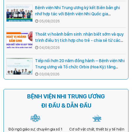
Bệnh viện Nhi Trung ương ký kết Biên bản ghi
nhớ hợp tác với Bệnh viện Nhi Quốc gia
Campuchia
05/08/2026
Thoát vị hoành bẩm sinh: nhận biết sớm và quy
trình điều trị tích hợp cho trẻ - chia sẻ từ các
chuyên gia hàng đầu của Bệnh Viện Nhi Trung
04/08/2026
ương
Tiếp nối hơn 20 năm đồng hành – Bệnh viện Nhi
Trung ương và Tổ chức Orbis (Hoa Kỳ) tăng
cường hợp tác, mở rộng cơ hội bảo vệ thị lực
03/08/2026
cho trẻ em Việt Nam
BỆNH VIỆN NHI TRUNG ƯƠNG
ĐI ĐẦU & DẪN ĐẦU
Đội ngũ giáo sư, chuyên gia số 1
Cơ sở vật chất, thiết bị y tế hiện