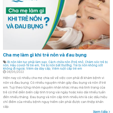
Cha mẹ làm gì khi trẻ nôn và đau bụng
Bị nôn liên tục phải làm sao
,
Cách chữa nôn ở trẻ nhỏ
,
Chăm sóc trẻ bị
nôn
,
Hậu covid-19 trẻ em
,
Trẻ bị nôn bất thường
,
Trẻ bị nôn không sốt
không đi ngoài
,
Viêm dạ dày cấp
,
Viêm ruột cấp trẻ em
08/05/2022
Hiện nay có nhiều cha mẹ chia sẻ về việc con phải đi khám bệnh vì
nôn và đau bụng. Có nhiều nguyên nhân gây đau bụng và nôn ở trẻ
em. Tuỳ theo từng nhóm nguyên nhân khác nhau mà tình trạng của
trẻ có thể diễn biến cấp tính trong vài ngày hoặc kéo dài nhiều tuần
đến nhiều tháng. Đau bụng và nôn cấp tính nhiều khi là các dấu hiệu
chỉ điểm của nhiều bệnh nguy hiểm cần phải được can thiệp khẩn
cấp.
Xem tiếp