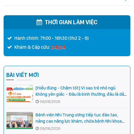
THỜI GIAN LÀM VIỆC
Hành chính: 7h00 - 16h30 (thứ 2 - 6)
24/24
Khám & Cấp cứu:
BÀI VIẾT MỚI
[Hiểu đúng - Chăm tốt] Vì sao trẻ nhỏ ngủ
không yên giấc - Đâu là bình thường, đâu là dấu
hiệu cần đi khám ngay?
06/08/2026
Bệnh viện Nhi Trung ương tiếp tục đào tạo,
nâng cao năng lực khám, chữa bệnh Nhi khoa
cho cán bộ y tế tại các tỉnh miền núi phía Bắc
06/08/2026