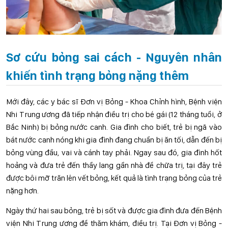
Sơ cứu bỏng sai cách - Nguyên nhân
khiến tình trạng bỏng nặng thêm
Mới đây, các y bác sĩ Đơn vị Bỏng - Khoa Chỉnh hình, Bệnh viện
Nhi Trung ương đã tiếp nhận điều trị cho bé gái (12 tháng tuổi, ở
Bắc Ninh) bị bỏng nước canh. Gia đình cho biết, trẻ bị ngã vào
bát nước canh nóng khi gia đình đang chuẩn bị ăn tối, dẫn đến bị
bỏng vùng đầu, vai và cánh tay phải. Ngay sau đó, gia đình hốt
hoảng và đưa trẻ đến thầy lang gần nhà để chữa trị, tại đây trẻ
được bôi mỡ trăn lên vết bỏng, kết quả là tình trạng bỏng của trẻ
nặng hơn.
Ngày thứ hai sau bỏng, trẻ bị sốt và được gia đình đưa đến Bệnh
viện Nhi Trung ương để thăm khám, điều trị. Tại Đơn vị Bỏng -