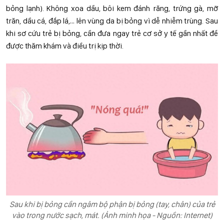
bỏng lạnh). Không xoa dầu, bôi kem đánh răng, trứng gà, mỡ
trăn, dầu cá, đắp lá,… lên vùng da bị bỏng vì dễ nhiễm trùng. Sau
khi sơ cứu trẻ bị bỏng, cần đưa ngay trẻ cơ sở y tế gần nhất để
được thăm khám và điều trị kịp thời.
Sau khi bị bỏng cần ngâm bộ phận bị bỏng (tay, chân) của trẻ
vào trong nước sạch, mát. (Ảnh minh họa - Nguồn: Internet)