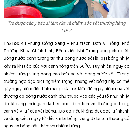
Trẻ được các y bác sĩ tắm rửa và chăm sóc vết thương hàng
ngày
ThS.BSCKII Phùng Công Sáng - Phụ trách Đơn vị Bỏng, Phó
Trưởng Khoa Chỉnh hình, Bệnh viện Nhi Trung ương cho biết:
Bỏng nước canh tương tự như bỏng nước sôi là loại bỏng nhiệt
0
xảy ra khi tiếp xúc với canh nóng trên 50
C. Tuy nhiên, nguy cơ
nhiễm trùng vùng bỏng cao hơn so với bỏng nước sôi. Trong
trường hợp đặc biệt nghiêm trọng, những vết bỏng này có thể
gây nguy hiểm đến tính mạng của trẻ. Mức độ nguy hiểm của vết
thương do bỏng nước canh phụ thuộc vào các yếu tố như: nhiệt
độ; khoảng thời gian da tiếp xúc; diện tích vết thương bị bỏng
canh và vị trí của vết bỏng,…Do đó, nếu không được xử trí nhanh
và đúng cách ngay từ đầu khi bị bỏng, vùng da bị tổn thương có
nguy cơ bỏng sâu thêm và nhiễm trùng.