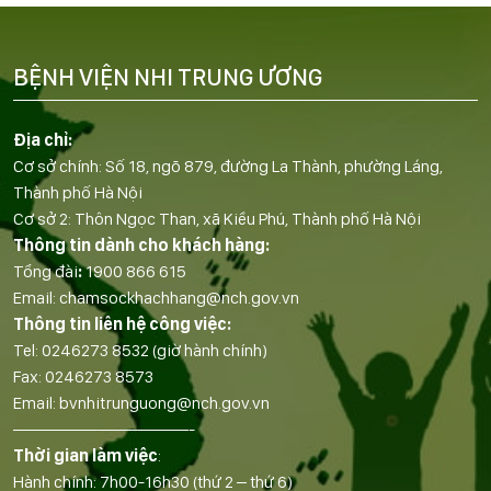
BỆNH VIỆN NHI TRUNG ƯƠNG
Địa chỉ:
Cơ sở chính: Số 18, ngõ 879, đường La Thành, phường Láng,
Thành phố Hà Nội
Cơ sở 2: Thôn Ngọc Than, xã Kiều Phú, Thành phố Hà Nội
Thông tin dành cho khách hàng:
Tổng đài
:
1900 866 615
Email:
chamsockhachhang@nch.gov.vn
Thông tin liên hệ công việc:
Tel:
0246273 8532
(giờ hành chính)
Fax:
0246273 8573
Email:
bvnhitrunguong@nch.gov.vn
——————————-
Thời gian làm việc
:
Hành chính: 7h00-16h30 (thứ 2 – thứ 6)