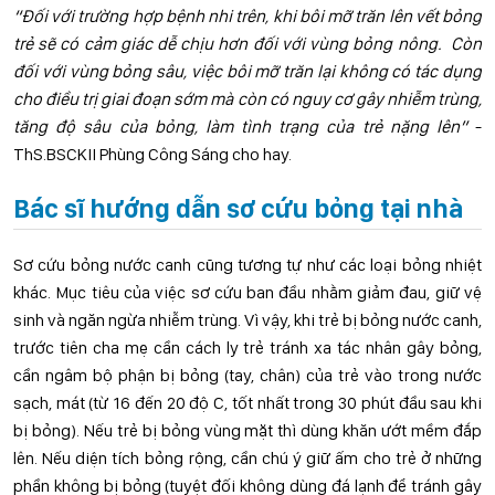
“Đối với trường hợp bệnh nhi trên, khi bôi mỡ trăn lên vết bỏng
trẻ sẽ có cảm giác dễ chịu hơn đối với vùng bỏng nông. Còn
đối với vùng bỏng sâu, việc bôi mỡ trăn lại không có tác dụng
cho điều trị giai đoạn sớm mà còn có nguy cơ gây nhiễm trùng,
tăng độ sâu của bỏng, làm tình trạng của trẻ nặng lên”
-
ThS.BSCKII Phùng Công Sáng cho hay.
Bác sĩ hướng dẫn sơ cứu bỏng tại nhà
Sơ cứu bỏng nước canh cũng tương tự như các loại bỏng nhiệt
khác. Mục tiêu của việc sơ cứu ban đầu nhằm giảm đau, giữ vệ
sinh và ngăn ngừa nhiễm trùng. Vì vậy, khi trẻ bị bỏng nước canh,
trước tiên cha mẹ cần cách ly trẻ tránh xa tác nhân gây bỏng,
cần ngâm bộ phận bị bỏng (tay, chân) của trẻ vào trong nước
sạch, mát (từ 16 đến 20 độ C, tốt nhất trong 30 phút đầu sau khi
bị bỏng). Nếu trẻ bị bỏng vùng mặt thì dùng khăn ướt mềm đắp
lên. Nếu diện tích bỏng rộng, cần chú ý giữ ấm cho trẻ ở những
phần không bị bỏng (tuyệt đối không dùng đá lạnh để tránh gây