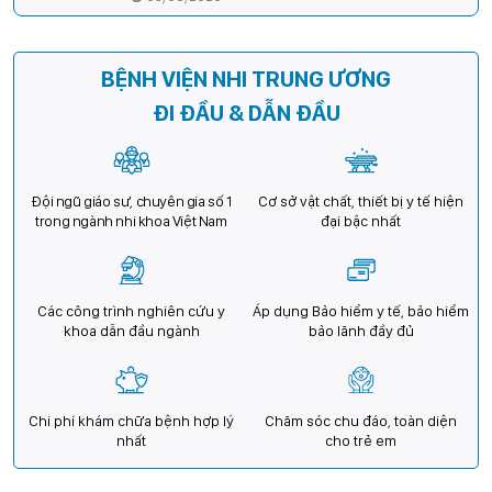
cho trẻ em Việt Nam
BỆNH VIỆN NHI TRUNG ƯƠNG
ĐI ĐẦU & DẪN ĐẦU
Đội ngũ giáo sư, chuyên gia số 1
Cơ sở vật chất, thiết bị y tế hiện
trong ngành nhi khoa Việt Nam
đại bậc nhất
Các công trình nghiên cứu y
Áp dụng Bảo hiểm y tế, bảo hiểm
khoa dẫn đầu ngành
bảo lãnh đầy đủ
Chi phí khám chữa bệnh hợp lý
Chăm sóc chu đáo, toàn diện
nhất
cho trẻ em