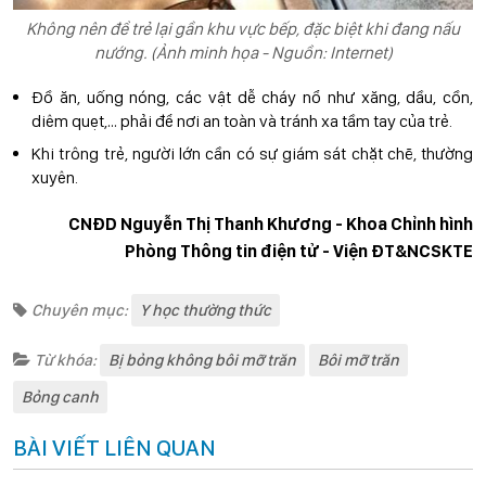
Không nên để trẻ lại gần khu vực bếp, đặc biệt khi đang nấu
nướng. (Ảnh minh họa - Nguồn: Internet)
Đồ ăn, uống nóng, các vật dễ cháy nổ như xăng, dầu, cồn,
diêm quẹt,… phải để nơi an toàn và tránh xa tầm tay của trẻ.
Khi trông trẻ, người lớn cần có sự giám sát chặt chẽ, thường
xuyên.
CNĐD Nguyễn Thị Thanh Khương - Khoa Chỉnh hình
Phòng Thông tin điện tử - Viện ĐT&NCSKTE
Chuyên mục:
Y học thường thức
Từ khóa:
Bị bỏng không bôi mỡ trăn
Bôi mỡ trăn
Bỏng canh
BÀI VIẾT LIÊN QUAN