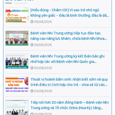
[Hiểu đúng - Chăm tốt] Vì sao trẻ nhỏ ngủ
không yên giấc - Đâu là bình thường, đâu là dấu
hiệu cần đi khám ngay?
06/08/2026
Bệnh viện Nhi Trung ương tiếp tục đào tạo,
nâng cao năng lực khám, chữa bệnh Nhi khoa
cho cán bộ y tế tại các tỉnh miền núi phía Bắc
06/08/2026
Bệnh viện Nhi Trung ương ký kết Biên bản ghi
nhớ hợp tác với Bệnh viện Nhi Quốc gia
Campuchia
05/08/2026
Thoát vị hoành bẩm sinh: nhận biết sớm và quy
trình điều trị tích hợp cho trẻ - chia sẻ từ các
chuyên gia hàng đầu của Bệnh Viện Nhi Trung
04/08/2026
ương
Tiếp nối hơn 20 năm đồng hành – Bệnh viện Nhi
Trung ương và Tổ chức Orbis (Hoa Kỳ) tăng
cường hợp tác, mở rộng cơ hội bảo vệ thị lực
03/08/2026