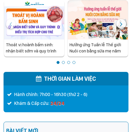
Thoát vị hoành bẩm sinh:
Hưởng ứng Tuần lễ Thế giới
nhận biết sớm và quy trình
Nuôi con bằng sữa mẹ năm
điều trị tích hợp cho trẻ -
2026
chia sẻ từ các chuyên gia
hàng đầu của Bệnh Viện Nhi
Trung ương
THỜI GIAN LÀM VIỆC
Hành chính: 7h00 - 16h30 (thứ 2 - 6)
24/24
Khám & Cấp cứu:
BÀI VIẾT MỚI