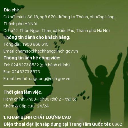
Địa chỉ:
Cơ sở chính: Số 18, ngõ 879, đường La Thành, phường Láng,
Thành phố Hà Nội
Cơ sở 2: Thôn Ngọc Than, xã Kiều Phú, Thành phố Hà Nội
Thông tin dành cho khách hàng:
Tổng đài
:
1900 866 615
Email:
chamsockhachhang@nch.gov.vn
Thông tin liên hệ công việc:
Tel:
0246273 8532
(giờ hành chính)
Fax:
0246273 8573
Email:
bvnhitrunguong@nch.gov.vn
——————————-
Thời gian làm việc
:
Hành chính: 7h00-16h30 (thứ 2 – thứ 6)
Khám & Cấp cứu: 24/24
1. KHÁM BỆNH CHẤT LƯỢNG CAO
Điện thoại đặt lịch (áp dụng tại Trung tâm Quốc tế):
0862