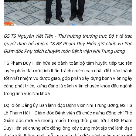
GS.TS Nguyễn Viết Tiến - Thứ trưởng thường trực Bộ Y tế trao
quyết định bổ nhiệm TS.BS Phạm Duy Hiền giữ chức vụ Phó
Giám đốc Phụ trách chuyên môn Bệnh viện Nhi Trung ương
TS Phạm Duy Hiền hứa sẽ dành toàn bộ tâm huyết, tiếp tục rèn
luyện phấn đấu với tinh thần trách nhiệm cao nhất để hoàn thành
tốt nhất nhiệm vụ được giao, góp phần xây dựng bệnh viện ngày
càng phát triển, xứng đáng là bệnh viện chuyên khoa đầu ngành
trong lĩnh vực Nhi khoa.
Đại diện Đảng ủy, Ban lãnh đạo Bệnh viện Nhi Trung ương, GS.TS
Lê Thanh Hải – Giám đốc Bệnh viện đã chúc mừng đồng chí Phó
Giám đốc mới và mong muốn trong thời gian tới TS.BS Phạm
Duy Hiền sẽ chung sức đồng lòng xây dựng một tập thể lãnh đạo
đoàn kết, thống nhất, nỗ lực phấn đấu đưa bệnh viện ngày một