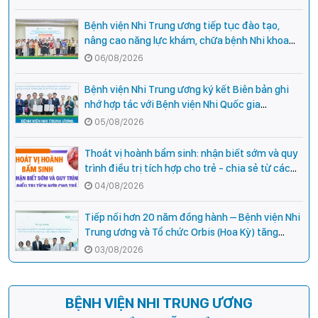
Bệnh viện Nhi Trung ương tiếp tục đào tạo,
nâng cao năng lực khám, chữa bệnh Nhi khoa
cho cán bộ y tế tại các tỉnh miền núi phía Bắc
06/08/2026
Bệnh viện Nhi Trung ương ký kết Biên bản ghi
nhớ hợp tác với Bệnh viện Nhi Quốc gia
Campuchia
05/08/2026
Thoát vị hoành bẩm sinh: nhận biết sớm và quy
trình điều trị tích hợp cho trẻ - chia sẻ từ các
chuyên gia hàng đầu của Bệnh Viện Nhi Trung
04/08/2026
ương
Tiếp nối hơn 20 năm đồng hành – Bệnh viện Nhi
Trung ương và Tổ chức Orbis (Hoa Kỳ) tăng
cường hợp tác, mở rộng cơ hội bảo vệ thị lực
03/08/2026
cho trẻ em Việt Nam
BỆNH VIỆN NHI TRUNG ƯƠNG