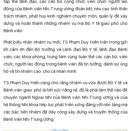
tập thể lãnh đạo, các cán bộ công chức viên chức người lao
động của Bệnh viện Nhi Trung ương đoàn kết, nêu cao tinh thần
trách nhiệm, phát huy kinh nghiệm chuyên môn, quản lý để xây
dựng và hoàn thành những nhiệm vụ mà Bộ Y tế giao phó cho
Bệnh viện.
Phát biểu nhận nhiệm vụ mới, TS Phạm Duy Hiền trân trọng gửi
lời cảm ơn đến Bộ trưởng và Lãnh đạo Bộ Y tế, lãnh đạo Bệnh
viện, các khoa phòng, trung tâm cùng toàn thể các cán bộ, viên
chức, người lao động trong bệnh viện đã tin tưởng, dành sự ủng
hộ và tín nhiệm cao cho cá nhân mình.
TS Phạm Duy Hiền cũng cho rằng nhiệm vụ vừa được Bộ Y tế và
Bệnh viện giao phó là hết sức nặng nề, đó là phải làm thế nào để
chuyên ngành Ngoại Nhi của Bệnh viện Nhi Trung ương và của
hệ thống Nhi khoa tiếp tục phát triển xứng đáng với nền tảng mà
các bậc tiền nhiệm đã dày công xây dựng và truyền thống của
Bệnh viện Nhi Trung ương.