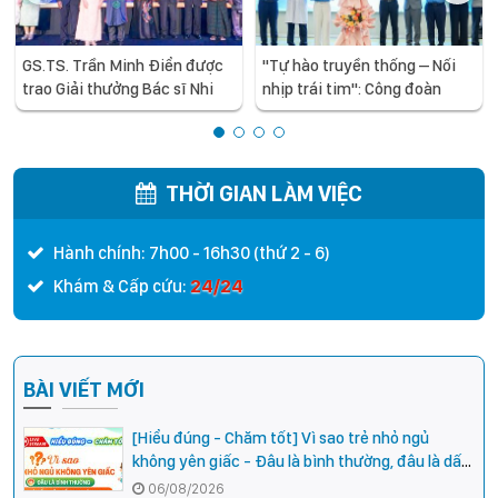
GS.TS. Trần Minh Điển được
"Tự hào truyền thống – Nối
trao Giải thưởng Bác sĩ Nhi
nhịp trái tim": Công đoàn
khoa Châu Á xuất sắc năm
Bệnh viện Nhi Trung ương kỷ
2026
niệm 97 năm Ngày thành lập
Công đoàn Việt Nam
THỜI GIAN LÀM VIỆC
Hành chính: 7h00 - 16h30 (thứ 2 - 6)
24/24
Khám & Cấp cứu:
BÀI VIẾT MỚI
[Hiểu đúng - Chăm tốt] Vì sao trẻ nhỏ ngủ
không yên giấc - Đâu là bình thường, đâu là dấu
hiệu cần đi khám ngay?
06/08/2026