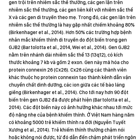
gen trội trên nhiễm sắc thể thường, các gen lặn trên
nhiễm sắc thể thường, các gen liên kết với nhiễm sắc thể
X và các gen di truyền theo mẹ. Trong đó, các gen lặn trên
nhiễm sắc thể thường là hay gặp nhất chiếm khoảng 80%
(Birkenhager et al., 2014). Hơn 50% các trường hợp bệnh
nhân mắc khiếm thính di truyền do đột biến trong gen
GJB2 (Bartolotta et al., 2014, Wei et al., 2014). Gen GJB2
nằm trên nhánh dài nhiễm sắc thể 13 (13q12), có kích
thước khoảng 7 kb và gồm 2 exon. Gen này mã hóa cho
protein connexin 26 (Cx26). Cx26 cùng các thành viên
khác thuộc họ protein connexin tạo thành kênh dẫn vận
chuyển chất dinh dưỡng, các ion giữa các tế bào láng
giềng (Birkenhager et al., 2014). Cho tới nay hơn 90 đột
biến trên gen GJB2 đã được phát hiện (Bartolotta et al.,
2014). Các đột biến này có ảnh hưởng khác nhau tới mức
độ nặng nhẹ của bệnh khiếm thính. Ở Việt Nam hàng năm
có khoảng 5000 trẻ khiếm thính ra đời (Nguyễn Tuyết
Xương et al., 2014). Trẻ khiếm thính thường chậm nói
hoặc không nói được, từ đó dẫn đến chậm phát triển ngôn