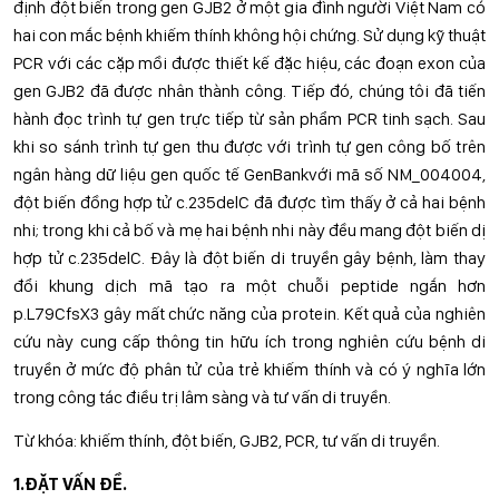
định đột biến trong gen GJB2 ở một gia đình người Việt Nam có
hai con mắc bệnh khiếm thính không hội chứng. Sử dụng kỹ thuật
PCR với các cặp mồi được thiết kế đặc hiệu, các đoạn exon của
gen GJB2 đã được nhân thành công. Tiếp đó, chúng tôi đã tiến
hành đọc trình tự gen trực tiếp từ sản phẩm PCR tinh sạch. Sau
khi so sánh trình tự gen thu được với trình tự gen công bố trên
ngân hàng dữ liệu gen quốc tế GenBankvới mã số NM_004004,
đột biến đồng hợp tử c.235delC đã được tìm thấy ở cả hai bệnh
nhi; trong khi cả bố và mẹ hai bệnh nhi này đều mang đột biến dị
hợp tử c.235delC. Đây là đột biến di truyền gây bệnh, làm thay
đổi khung dịch mã tạo ra một chuỗi peptide ngắn hơn
p.L79CfsX3 gây mất chức năng của protein. Kết quả của nghiên
cứu này cung cấp thông tin hữu ích trong nghiên cứu bệnh di
truyền ở mức độ phân tử của trẻ khiếm thính và có ý nghĩa lớn
trong công tác điều trị lâm sàng và tư vấn di truyền.
Từ khóa: khiếm thính, đột biến, GJB2, PCR, tư vấn di truyền.
1.
ĐẶT VẤN ĐỀ.