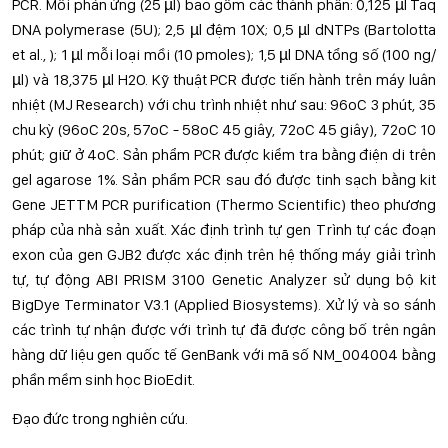
PCR. Mỗi phản ứng (25 µl) bao gồm các thành phần: 0,125 µl Taq
DNA polymerase (5U); 2,5 µl đệm 10X; 0,5 µl dNTPs (Bartolotta
et al., ); 1 µl mỗi loại mồi (10 pmoles); 1,5 µl DNA tổng số (100 ng/
µl) và 18,375 µl H2O. Kỹ thuật PCR được tiến hành trên máy luân
nhiệt (MJ Research) với chu trình nhiệt như sau: 96oC 3 phút, 35
chu kỳ (96oC 20s, 57oC - 58oC 45 giây, 72oC 45 giây), 72oC 10
phút; giữ ở 4oC. Sản phẩm PCR được kiểm tra bằng điện di trên
gel agarose 1%. Sản phẩm PCR sau đó được tinh sạch bằng kit
Gene JETTM PCR purification (Thermo Scientific) theo phương
pháp của nhà sản xuất. Xác định trình tự gen Trình tự các đoạn
exon của gen GJB2 được xác định trên hệ thống máy giải trình
tự, tự động ABI PRISM 3100 Genetic Analyzer sử dụng bộ kit
BigDye Terminator V3.1 (Applied Biosystems). Xử lý và so sánh
các trình tự nhận được với trình tự đã được công bố trên ngân
hàng dữ liệu gen quốc tế GenBank với mã số NM_004004 bằng
phần mềm sinh học BioEdit.
Đạo đức trong nghiên cứu.