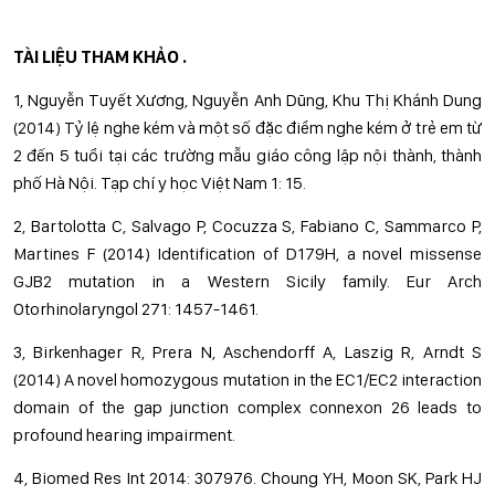
TÀI LIỆU THAM KHẢO
.
1, Nguyễn Tuyết Xương, Nguyễn Anh Dũng, Khu Thị Khánh Dung
(2014) Tỷ lệ nghe kém và một số đặc điểm nghe kém ở trẻ em từ
2 đến 5 tuổi tại các trường mẫu giáo công lập nội thành, thành
phố Hà Nội. Tạp chí y học Việt Nam 1: 15.
2, Bartolotta C, Salvago P, Cocuzza S, Fabiano C, Sammarco P,
Martines F (2014) Identification of D179H, a novel missense
GJB2 mutation in a Western Sicily family. Eur Arch
Otorhinolaryngol 271: 1457-1461.
3, Birkenhager R, Prera N, Aschendorff A, Laszig R, Arndt S
(2014) A novel homozygous mutation in the EC1/EC2 interaction
domain of the gap junction complex connexon 26 leads to
profound hearing impairment.
4, Biomed Res Int 2014: 307976. Choung YH, Moon SK, Park HJ