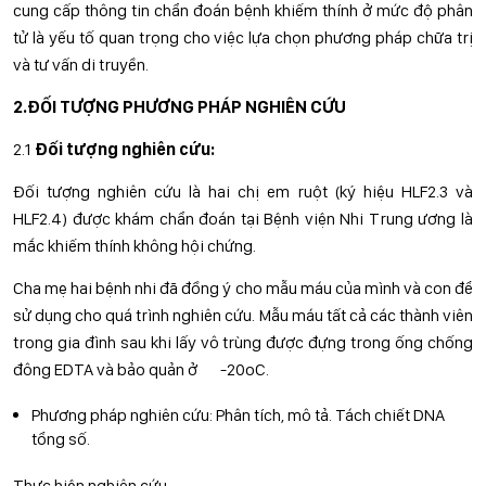
cung cấp thông tin chẩn đoán bệnh khiếm thính ở mức độ phân
tử là yếu tố quan trọng cho việc lựa chọn phương pháp chữa trị
và tư vấn di truyền.
2.
ĐỐI TƯỢNG PHƯƠNG PHÁP NGHIÊN CỨU
2.1
Đối tượng nghiên cứu:
Đối tượng nghiên cứu là hai chị em ruột (ký hiệu HLF2.3 và
HLF2.4) được khám chẩn đoán tại Bệnh viện Nhi Trung ương là
mắc khiếm thính không hội chứng.
Cha mẹ hai bệnh nhi đã đồng ý cho mẫu máu của mình và con để
sử dụng cho quá trình nghiên cứu. Mẫu máu tất cả các thành viên
trong gia đình sau khi lấy vô trùng được đựng trong ống chống
đông EDTA và bảo quản ở -20oC.
Phương pháp nghiên cứu: Phân tích, mô tả. Tách chiết DNA
tổng số.
Thực hiện nghiên cứu.