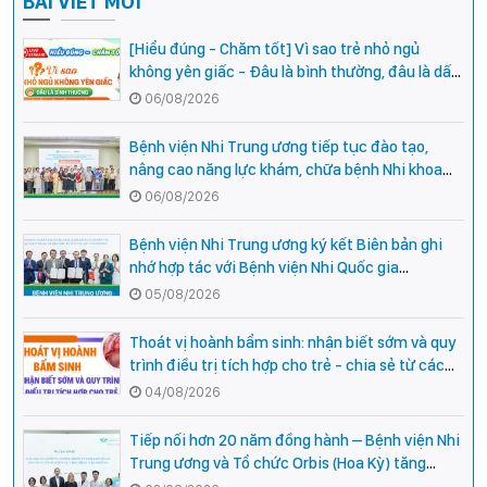
BÀI VIẾT MỚI
[Hiểu đúng - Chăm tốt] Vì sao trẻ nhỏ ngủ
không yên giấc - Đâu là bình thường, đâu là dấu
hiệu cần đi khám ngay?
06/08/2026
Bệnh viện Nhi Trung ương tiếp tục đào tạo,
nâng cao năng lực khám, chữa bệnh Nhi khoa
cho cán bộ y tế tại các tỉnh miền núi phía Bắc
06/08/2026
Bệnh viện Nhi Trung ương ký kết Biên bản ghi
nhớ hợp tác với Bệnh viện Nhi Quốc gia
Campuchia
05/08/2026
Thoát vị hoành bẩm sinh: nhận biết sớm và quy
trình điều trị tích hợp cho trẻ - chia sẻ từ các
chuyên gia hàng đầu của Bệnh Viện Nhi Trung
04/08/2026
ương
Tiếp nối hơn 20 năm đồng hành – Bệnh viện Nhi
Trung ương và Tổ chức Orbis (Hoa Kỳ) tăng
cường hợp tác, mở rộng cơ hội bảo vệ thị lực