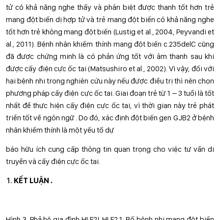
tử có khả năng nghe thấy và phân biệt được thanh tốt hơn trẻ
mang đột biến dị hợp tử và trẻ mang đột biến có khả năng nghe
tốt hơn trẻ không mang đột biến (Lustig et al., 2004, Peyvandi et
al., 2011). Bệnh nhân khiếm thính mang đột biến c.235delC cũng
đã được chứng minh là có phản ứng tốt với âm thanh sau khi
được cấy điện cực ốc tai (Matsushiro et al., 2002). Vì vậy, đối với
hai bệnh nhi trong nghiên cứu này nếu được điều trị thì nên chọn
phương pháp cấy điện cực ốc tai. Giai đoạn trẻ từ 1 – 3 tuổi là tốt
nhất để thực hiện cấy điện cực ốc tai, vì thời gian này trẻ phát
triển tốt về ngôn ngữ . Do đó, xác định đột biến gen GJB2 ở bệnh
nhân khiếm thính là một yếu tố dự
báo hữu ích cung cấp thông tin quan trọng cho việc tư vấn di
truyền và cấy điện cực ốc tai.
KẾT LUẬN .
Hình 3. Phả hệ gia đình HLF2I. HLF2.1: Bố bệnh nhi mang đột biến