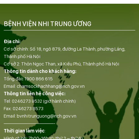
BỆNH VIỆN NHI TRUNG ƯƠNG
Địa chỉ:
Cơ sở chính: Số 18, ngõ 879, đường La Thành, phường Láng,
Thành phố Hà Nội
Cơ sở 2: Thôn Ngọc Than, xã Kiều Phú, Thành phố Hà Nội
Thông tin dành cho khách hàng:
Tổng đài
:
1900 866 615
Email:
chamsockhachhang@nch.gov.vn
Thông tin liên hệ công việc:
Tel:
0246273 8532
(giờ hành chính)
Fax:
0246273 8573
Email:
bvnhitrunguong@nch.gov.vn
——————————-
Thời gian làm việc
:
Hành chính: 7h00-16h30 (thứ 2 – thứ 6)