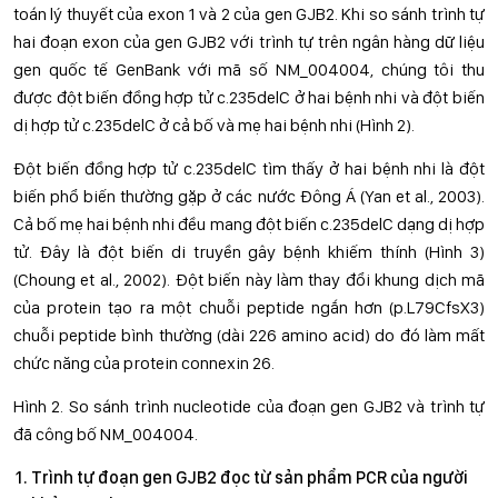
toán lý thuyết của exon 1 và 2 của gen GJB2. Khi so sánh trình tự
hai đoạn exon của gen GJB2 với trình tự trên ngân hàng dữ liệu
gen quốc tế GenBank với mã số NM_004004, chúng tôi thu
được đột biến đồng hợp tử c.235delC ở hai bệnh nhi và đột biến
dị hợp tử c.235delC ở cả bố và mẹ hai bệnh nhi (Hình 2).
Đột biến đồng hợp tử c.235delC tìm thấy ở hai bệnh nhi là đột
biến phổ biến thường gặp ở các nước Đông Á (Yan et al., 2003).
Cả bố mẹ hai bệnh nhi đều mang đột biến c.235delC dạng dị hợp
tử. Đây là đột biến di truyền gây bệnh khiếm thính (Hình 3)
(Choung et al., 2002). Đột biến này làm thay đổi khung dịch mã
của protein tạo ra một chuỗi peptide ngắn hơn (p.L79CfsX3)
chuỗi peptide bình thường (dài 226 amino acid) do đó làm mất
chức năng của protein connexin 26.
Hình 2. So sánh trình nucleotide của đoạn gen GJB2 và trình tự
đã công bố NM_004004.
Trình tự đoạn gen GJB2 đọc từ sản phẩm PCR của người