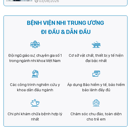
03/08/2026
cho trẻ em Việt Nam
BỆNH VIỆN NHI TRUNG ƯƠNG
ĐI ĐẦU & DẪN ĐẦU
Đội ngũ giáo sư, chuyên gia số 1
Cơ sở vật chất, thiết bị y tế hiện
trong ngành nhi khoa Việt Nam
đại bậc nhất
Các công trình nghiên cứu y
Áp dụng Bảo hiểm y tế, bảo hiểm
khoa dẫn đầu ngành
bảo lãnh đầy đủ
Chi phí khám chữa bệnh hợp lý
Chăm sóc chu đáo, toàn diện
nhất
cho trẻ em