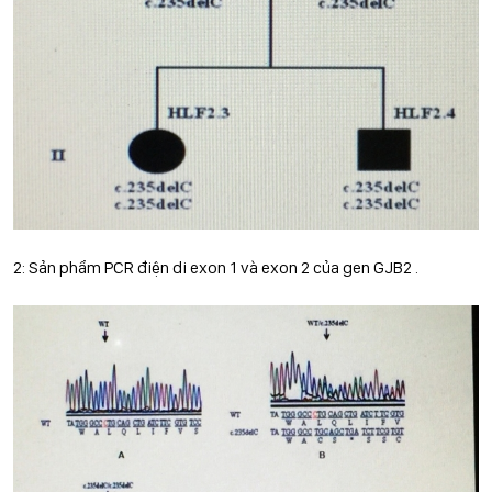
2: Sản phẩm PCR điện di exon 1 và exon 2 của gen GJB2 .