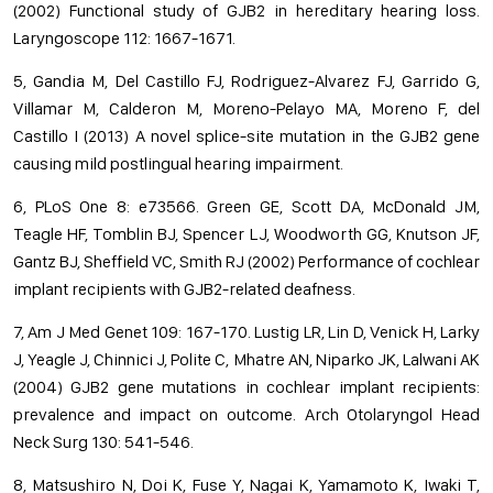
(2002) Functional study of GJB2 in hereditary hearing loss.
Laryngoscope 112: 1667-1671.
5, Gandia M, Del Castillo FJ, Rodriguez-Alvarez FJ, Garrido G,
Villamar M, Calderon M, Moreno-Pelayo MA, Moreno F, del
Castillo I (2013) A novel splice-site mutation in the GJB2 gene
causing mild postlingual hearing impairment.
6, PLoS One 8: e73566. Green GE, Scott DA, McDonald JM,
Teagle HF, Tomblin BJ, Spencer LJ, Woodworth GG, Knutson JF,
Gantz BJ, Sheffield VC, Smith RJ (2002) Performance of cochlear
implant recipients with GJB2-related deafness.
7, Am J Med Genet 109: 167-170. Lustig LR, Lin D, Venick H, Larky
J, Yeagle J, Chinnici J, Polite C, Mhatre AN, Niparko JK, Lalwani AK
(2004) GJB2 gene mutations in cochlear implant recipients:
prevalence and impact on outcome. Arch Otolaryngol Head
Neck Surg 130: 541-546.
8, Matsushiro N, Doi K, Fuse Y, Nagai K, Yamamoto K, Iwaki T,