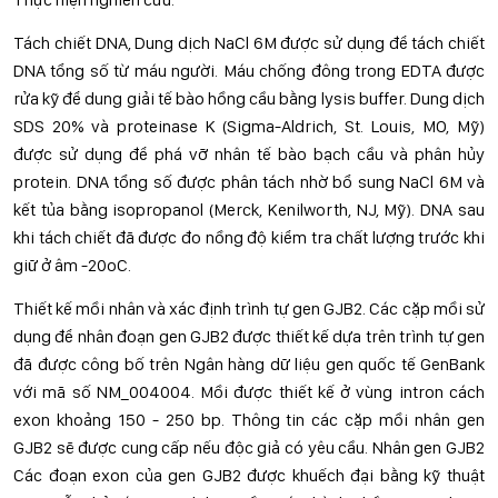
Tách chiết DNA, Dung dịch NaCl 6M được sử dụng để tách chiết
DNA tổng số từ máu người. Máu chống đông trong EDTA được
rửa kỹ để dung giải tế bào hồng cầu bằng lysis buffer. Dung dịch
SDS 20% và proteinase K (Sigma-Aldrich, St. Louis, MO, Mỹ)
được sử dụng để phá vỡ nhân tế bào bạch cầu và phân hủy
protein. DNA tổng số được phân tách nhờ bổ sung NaCl 6M và
kết tủa bằng isopropanol (Merck, Kenilworth, NJ, Mỹ). DNA sau
khi tách chiết đã được đo nồng độ kiểm tra chất lượng trước khi
giữ ở âm -20oC.
Thiết kế mồi nhân và xác định trình tự gen GJB2. Các cặp mồi sử
dụng để nhân đoạn gen GJB2 được thiết kế dựa trên trình tự gen
đã được công bố trên Ngân hàng dữ liệu gen quốc tế GenBank
với mã số NM_004004. Mồi được thiết kế ở vùng intron cách
exon khoảng 150 - 250 bp. Thông tin các cặp mồi nhân gen
GJB2 sẽ được cung cấp nếu độc giả có yêu cầu. Nhân gen GJB2
Các đoạn exon của gen GJB2 được khuếch đại bằng kỹ thuật