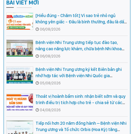
BÀI VIẾT MỚI
[Hiểu đúng - Chăm tốt] Vì sao trẻ nhỏ ngủ
không yên giấc - Đâu là bình thường, đâu là dấu
hiệu cần đi khám ngay?
06/08/2026
Bệnh viện Nhi Trung ương tiếp tục đào tạo,
nâng cao năng lực khám, chữa bệnh Nhi khoa
cho cán bộ y tế tại các tỉnh miền núi phía Bắc
06/08/2026
Bệnh viện Nhi Trung ương ký kết Biên bản ghi
nhớ hợp tác với Bệnh viện Nhi Quốc gia
Campuchia
05/08/2026
Thoát vị hoành bẩm sinh: nhận biết sớm và quy
trình điều trị tích hợp cho trẻ - chia sẻ từ các
chuyên gia hàng đầu của Bệnh Viện Nhi Trung
04/08/2026
ương
Tiếp nối hơn 20 năm đồng hành – Bệnh viện Nhi
Trung ương và Tổ chức Orbis (Hoa Kỳ) tăng