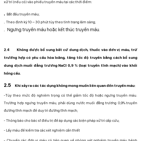
xử trí (nếu có) vào phiếu truyền máu tại các thời điểm:
.
Bắt đầu truyền máu;
.
Theo định kỳ 10 – 30 phút tùy theo tình trạng lâm sàng;
Ngưng truyền máu hoặc kết thúc truyền máu.
.
2.4
Không được bổ sung bất cứ dung dịch, thuốc vào đơn vị máu, trừ
trường hợp có yêu cầu hòa loãng, tăng tốc độ truyền bằng cách bổ sung
dung dịch muối đẳng trương NaCl 0,9 % (loại truyền tĩnh mạch) vào khối
hồng cầu.
2.5
Khi xảy ra các tác dụng không mong muốn liên quan đến truyền máu:
-
Tùy theo mức độ nghiêm trọng có thể giảm tốc độ hoặc ngưng truyền máu.
Trường hợp ngưng truyền máu, phải dùng nước muối đẳng trương 0,9% truyền
đường tĩnh mạch để duy trì đường tĩnh mạch;
-
Thông báo cho bác sĩ điều trị để áp dụng các biện pháp xử trí cấp cứu;
-
Lấy máu để kiểm tra các xét nghiệm cần thiết
-
Chuyển các đơn vị máu có liên quan về phòng xét nghiệm truyền máu bệnh