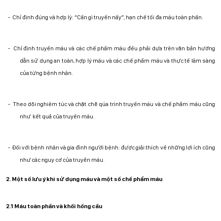
-
Chỉ định đúng và hợp lý: “Cần gì truyền nấy”, hạn chế tối đa máu toàn phần.
-
Chỉ định truyền máu và các chế phẩm máu đều phải dựa trên văn bản hướng
dẫn sử dụng an toàn, hợp lý máu
và
các chế phẩm máu và thực tế lâm sàng
của từng bệnh nhân.
-
Theo dõi nghiêm túc và chặt chẽ
qúa trình truyền máu và chế phẩm máu cũng
như
kết quả của truyền máu.
-
Đối với bệnh nhân và gia đình người bệnh: được giải thích về những lợi ích cũng
như các nguy cơ của truyền máu.
2. Một số lưu ý khi sử dụng máu và một số chế phẩm máu
2.1 Máu toàn phần và khối hồng cầu