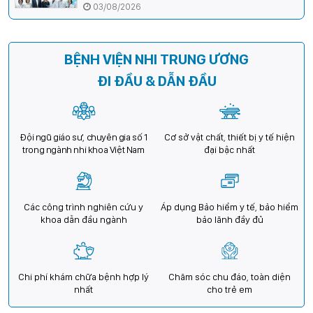
cường hợp tác, mở rộng cơ hội bảo vệ thị lực
03/08/2026
cho trẻ em Việt Nam
BỆNH VIỆN NHI TRUNG ƯƠNG
ĐI ĐẦU & DẪN ĐẦU
Đội ngũ giáo sư, chuyên gia số 1
Cơ sở vật chất, thiết bị y tế hiện
trong ngành nhi khoa Việt Nam
đại bậc nhất
Các công trình nghiên cứu y
Áp dụng Bảo hiểm y tế, bảo hiểm
khoa dẫn đầu ngành
bảo lãnh đầy đủ
Chi phí khám chữa bệnh hợp lý
Chăm sóc chu đáo, toàn diện
nhất
cho trẻ em