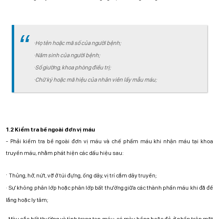
·
Họ tên hoặc mã số của người bệnh;
·
Năm sinh của người bệnh;
·
Số giường, khoa phòng điều trị;
·
Chữ ký hoặc mã hiệu của nhân viên lấy mẫu máu;
1.2 Kiểm tra bề ngoài đơn vị máu
-
Phải kiểm tra bề ngoài đơn vị máu và chế phẩm máu khi nhận máu tại khoa
truyền máu, nhằm phát hiện các dấu hiệu sau:
·
Thủng, hở, nứt, vỡ ở túi đựng, ống dây, vị trí cắm dây truyền;
·
Sự không phân lớp hoặc phân lớp bất thường giữa các thành phần máu khi đã để
lắng hoặc ly tâm;