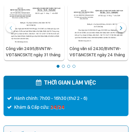
Công văn 2495/BVNTW-
Công văn số 2430/BVNTW-
VĐT&NCSKTE ngày 31 tháng
VĐT&NCSKTE ngày 24 tháng
7 năm 2026 V/v Danh sách
7 năm 2026 V/v Danh sách
người thực hành hoàn thành
người thực hành khám bệnh,
thời gian thực hành khám
chữa bệnh
bệnh, chữa bệnh đối với chức
THỜI GIAN LÀM VIỆC
danh Bác sĩ Y khoa
Hành chính: 7h00 - 16h30 (thứ 2 - 6)
24/24
Khám & Cấp cứu: