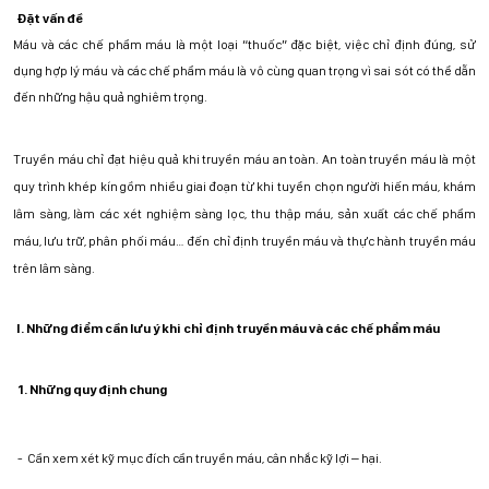
Đặt vấn đề
Máu và các chế phẩm máu là một loại “thuốc”
đặc biệt
, việc chỉ định đúng, sử
dụng hợp lý máu và các chế phẩm máu là vô cùng quan trọng vì sai sót có thể dẫn
đến những hậu quả nghiêm trọng.
Truyền máu chỉ đạt hiệu quả khi truyền máu an toàn. An toàn truyền máu là một
quy trình khép kín gồm nhiều giai đoạn từ khi tuyển chọn người hiến máu, khám
lâm sàng, làm các xét nghiệm sàng lọc, thu thập máu, sản xuất các chế phẩm
máu, lưu trữ, phân phối máu… đến chỉ định truyền máu và thực hành truyền máu
trên lâm sàng.
I. Những điểm cần lưu ý khi chỉ định truyền máu và các chế phẩm máu
1. Những quy định chung
-
Cần xem xét kỹ mục đích cần truyền máu, cân nhắc kỹ lợi – hại.