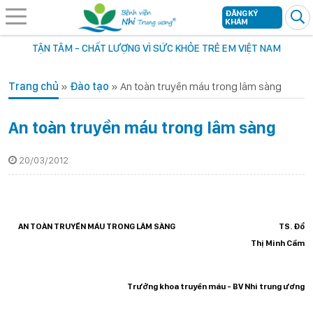
ĐĂNG KÝ
KHÁM
TẬN TÂM - CHẤT LƯỢNG VÌ SỨC KHỎE TRẺ EM VIỆT NAM
Trang chủ
»
Đào tạo
»
An toàn truyền máu trong lâm sàng
An toàn truyền máu trong lâm sàng
20/03/2012
AN TO
ÀN TRUYỀN
M
ÁU TRONG LÂM SÀNG
TS. Đổ
Thị Minh Cầm
Trưởng khoa truyền máu - BV Nhi trung ương