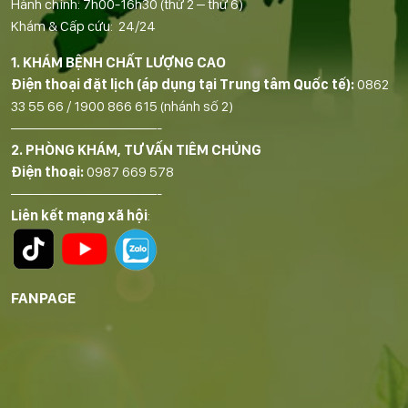
Hành chính: 7h00-16h30 (thứ 2 – thứ 6)
Khám & Cấp cứu: 24/24
1. KHÁM BỆNH CHẤT LƯỢNG CAO
Điện thoại đặt lịch (áp dụng tại Trung tâm Quốc tế):
0862
33 55 66
/
1900 866 615
(nhánh số 2)
——————————-
2. PHÒNG KHÁM, TƯ VẤN TIÊM CHỦNG
Điện thoại:
0987 669 578
——————————-
Liên kết mạng xã hội
:
FANPAGE