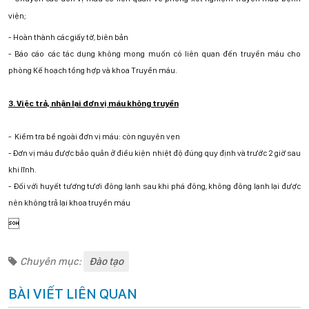
viện;
-
Hoàn thành các giấy tờ, biên bản
-
Báo cáo các tác dụng không mong muốn có liên quan đến truyền máu cho
phòng Kế hoạch tổng hợp và khoa Truyền máu.
3. Việc trả, nhận lại đơn vị máu không truyền
-
Kiểm tra bề ngoài đơn vị máu: còn nguyên vẹn
-
Đơn vị máu được bảo quản ở điều kiện nhiệt độ đúng quy định và trước 2 giờ sau
khi lĩnh.
-
Đối với huyết tương tươi đông lạnh sau khi phá đông, không đông lạnh lại được
nên không trả lại khoa truyền máu

Chuyên mục:
Đào tạo
BÀI VIẾT LIÊN QUAN