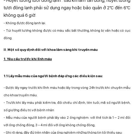
- Huyết tương tươi đông lạnh : sau khi làm tan đông, huyết tương
tươi đông lạnh phải sử dụng ngay hoặc bảo quản ở 2°C đến 6°C
không quá 6 giờ.
- Không được đông lạnh lại.
- Túi huyết tương không được có màu sắc bất thường, không bị vẩn hoặc có cục
đông.
II. Một số quy định đối với khoa lâm sàng khi truyền máu
1. Yêu cầu trước khi lĩnh máu
1.1 Lấy mẫu máu của người bệnh đáp ứng các điều kiện sau:
-
Được lấy ngay trước khi lĩnh máu hoặc lấy trong vòng 24h trước khi chuyển mẫu
cho khoa truyền máu.
-
Trước khi lấy máu phải kiểm tra, đối chiếu chỉ định, tên tuổi, mã số người bệnh,
số giường điều trị với bệnh nhân
-
Mẫu máu của người bệnh phải lấy vào 2 ống nghiệm: với thể tích là 1 – 2 ml đối
với ống chống đông, 3 – 4 ml đối với ống không chống đông;
-
Ghi rõ ràng, đầy đủ trên nhãn của ống nghiệm những thông tin tối thiểu sau: