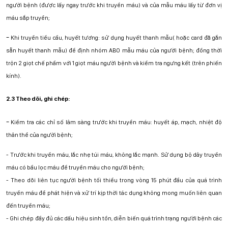
người bệnh (được lấy ngay trước khi truyền máu) và của mẫu máu lấy từ đơn vị
máu sắp truyền;
-
Khi truyền tiểu cầu, huyết tương: sử dụng huyết thanh mẫu( hoặc card đã gắn
sẵn huyết thanh mẫu) để định nhóm ABO mẫu máu của người bệnh; đồng thời
trộn 2 giọt chế phẩm với 1 giọt máu người bệnh và kiểm tra ngưng kết (trên phiến
kính).
2.3 Theo dõi, ghi chép:
-
Kiểm tra các chỉ số lâm sàng trước khi truyền máu: huyết áp, mạch, nhiệt độ
thân thể của người bệnh;
-
Trước khi truyền máu, lắc nhẹ túi máu, không lắc mạnh. Sử dụng bộ dây truyền
máu có bầu lọc máu để truyền máu cho người bệnh;
-
Theo dõi liên tục người bệnh tối thiểu trong vòng 15 phút đầu của quá trình
truyền máu để phát hiện và xử trí kịp thời tác dụng không mong muốn liên quan
đến truyền máu;
-
Ghi chép đầy đủ các dấu hiệu sinh tồn, diễn biến quá trình trạng người bệnh các