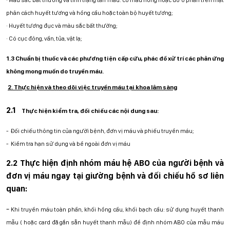
·
Màu sắc bất thường và tình trạng tan máu: có màu hồng hoặc đỏ ở phần trên mặt
phân cách huyết tương và hồng cầu hoặc toàn bộ huyết tương;
·
Huyết tương đục và màu sắc bất thường;
·
Có cục đông, vẩn, tủa, vật lạ;
1.3 Chuẩn bị thuốc và các phương tiện cấp cứu, phác đồ xử trí các phản ứng
không mong muốn do truyền máu.
2. Thực hiện và theo dõi việc truyền máu tại khoa lâm sàng
2.1
Thực hiện kiểm tra, đối chiếu các nội dung sau:
-
Đối chiếu thông tin của người bệnh, đơn vị máu và phiếu truyền máu;
-
Kiểm tra hạn sử dụng và bề ngoài đơn vị máu
2.2 Thực hiện định nhóm máu hệ ABO của người bệnh và
đơn vị máu ngay tại giường bệnh và đối chiếu hồ sơ liên
quan:
-
Khi truyền máu toàn phần, khối hồng cầu, khối bạch cầu: sử dụng huyết thanh
mẫu ( hoặc card đã gắn sẵn huyết thanh mẫu) để định nhóm ABO của mẫu máu