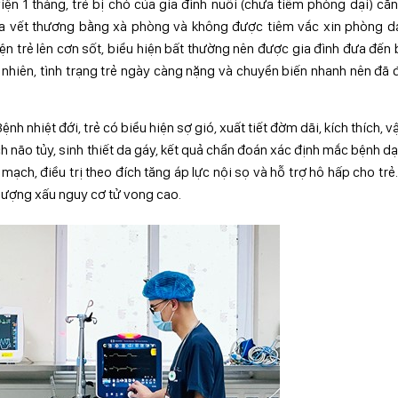
iện 1 tháng, trẻ bị chó của gia đình nuôi (chưa tiêm phòng dại) cắ
rửa vết thương bằng xà phòng và không được tiêm vắc xin phòng d
ện trẻ lên cơn sốt, biểu hiện bất thường nên được gia đình đưa đến
uy nhiên, tình trạng trẻ ngày càng nặng và chuyển biến nhanh nên đã
h nhiệt đới, trẻ có biểu hiện sợ gió, xuất tiết đờm dãi, kích thích, vậ
 não tủy, sinh thiết da gáy, kết quả chẩn đoán xác định mắc bệnh dạ
mạch, điều trị theo đích tăng áp lực nội sọ và hỗ trợ hô hấp cho trẻ
n lượng xấu nguy cơ tử vong cao.