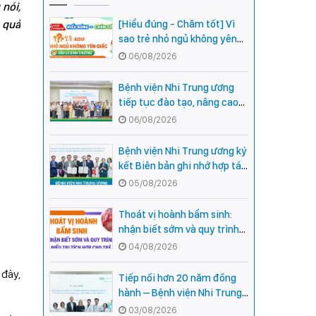
nói,
 quả
[Hiểu đúng - Chăm tốt] Vì
sao trẻ nhỏ ngủ không yên
giấc - Đâu là bình thường,
06/08/2026
đâu là dấu hiệu cần đi khám
ngay?
Bệnh viện Nhi Trung ương
tiếp tục đào tạo, nâng cao
năng lực khám, chữa bệnh
06/08/2026
Nhi khoa cho cán bộ y tế tại
các tỉnh miền núi phía Bắc
Bệnh viện Nhi Trung ương ký
kết Biên bản ghi nhớ hợp tác
với Bệnh viện Nhi Quốc gia
05/08/2026
Campuchia
Thoát vị hoành bẩm sinh:
nhận biết sớm và quy trình
điều trị tích hợp cho trẻ -
04/08/2026
chia sẻ từ các chuyên gia
 đây,
hàng đầu của Bệnh Viện Nhi
Tiếp nối hơn 20 năm đồng
Trung ương
hành – Bệnh viện Nhi Trung
ương và Tổ chức Orbis (Hoa
03/08/2026