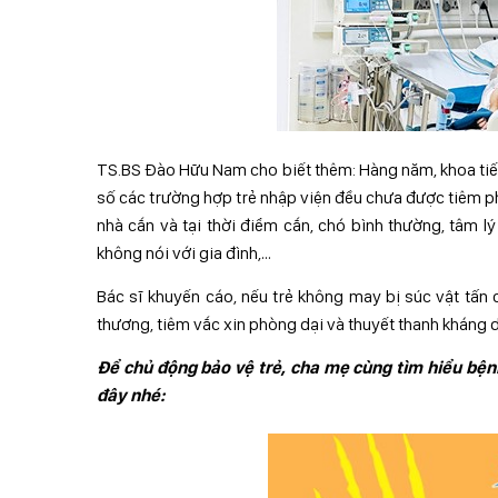
TS.BS Đào Hữu Nam cho biết thêm: Hàng năm, khoa tiếp
số các trường hợp trẻ nhập viện đều chưa được tiêm ph
nhà cắn và tại thời điểm cắn, chó bình thường, tâm l
không nói với gia đình,…
Bác sĩ khuyến cáo, nếu trẻ không may bị súc vật tấn c
thương, tiêm vắc xin phòng dại và thuyết thanh kháng dạ
Để
chủ động bảo vệ trẻ, c
ha
mẹ c
ùng tìm hiểu bện
đây nhé
: