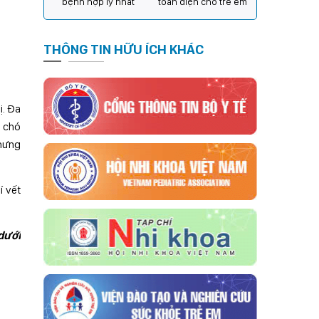
bệnh hợp lý nhất
toàn diện cho trẻ em
THÔNG TIN HỮU ÍCH KHÁC
ị. Đa
g chó
nhưng
í vết
dưới