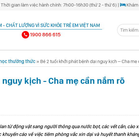
Thời gian làm việc hành chính: 7h00-16h30 (thứ 2 - thứ 6) |
Khám 
 - CHẤT LƯỢNG VÌ SỨC KHỎE TRẺ EM VIỆT NAM
1900 866 615
 học thường thức
»
Bé 2 tuổi khởi phát bệnh dại nguy kịch – Cha m
i nguy kịch - Cha mẹ cần nắm rõ
lan từ động vật sang người thông qua nước bọt, các vết cắn, cào 
c khuyến cáo về việc tiêm phòng vắc xin dại và huyết thanh khán