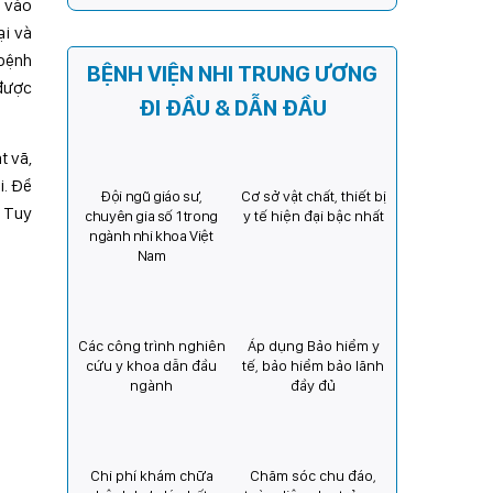
n vào
Kỳ) tăng cường hợp tác, mở
ại và
rộng cơ hội bảo vệ thị lực
cho trẻ em Việt Nam
 bệnh
BỆNH VIỆN NHI TRUNG ƯƠNG
 được
ĐI ĐẦU & DẪN ĐẦU
t vã,
i. Để
Đội ngũ giáo sư,
Cơ sở vật chất, thiết bị
. Tuy
chuyên gia số 1 trong
y tế hiện đại bậc nhất
ngành nhi khoa Việt
Nam
Các công trình nghiên
Áp dụng Bảo hiểm y
cứu y khoa dẫn đầu
tế, bảo hiểm bảo lãnh
ngành
đầy đủ
Chi phí khám chữa
Chăm sóc chu đáo,