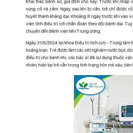
Khai thác bệnh sử, gia đình cho hay: Trước khi nhập v
vùng cổ và cằm. Ngay sau khi bị cắn, trẻ chỉ được 
huyết thanh kháng dại. Khoảng 8 ngày trước khi vào vi
viện tỉnh điều trị với chẩn đoán theo dõi bệnh dại. T
chuyển đến Bệnh viện Nhi Trung ương.
Ngày 31/5/2024 tại khoa Điều trị tích cực - Trung tâm Bện
hoảng loạn. Trẻ được làm các xét nghiệm nước bọt, dịch
điều trị cho bệnh nhi, các bác sĩ đã sự dụng thuốc vận 
nhiên, hiện tại trẻ vẫn trong tình trạng hôn mê sâu, tiê