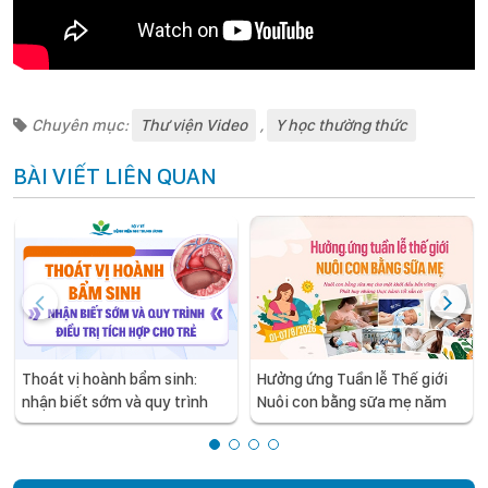
Chuyên mục:
Thư viện Video
,
Y học thường thức
BÀI VIẾT LIÊN QUAN
Thoát vị hoành bẩm sinh:
Hưởng ứng Tuần lễ Thế giới
nhận biết sớm và quy trình
Nuôi con bằng sữa mẹ năm
điều trị tích hợp cho trẻ -
2026
chia sẻ từ các chuyên gia
hàng đầu của Bệnh Viện Nhi