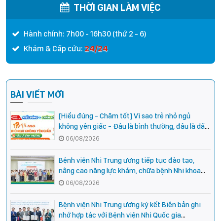
Trung ương
THỜI GIAN LÀM VIỆC
Hành chính: 7h00 - 16h30 (thứ 2 - 6)
24/24
Khám & Cấp cứu:
BÀI VIẾT MỚI
[Hiểu đúng - Chăm tốt] Vì sao trẻ nhỏ ngủ
không yên giấc - Đâu là bình thường, đâu là dấu
hiệu cần đi khám ngay?
06/08/2026
Bệnh viện Nhi Trung ương tiếp tục đào tạo,
nâng cao năng lực khám, chữa bệnh Nhi khoa
cho cán bộ y tế tại các tỉnh miền núi phía Bắc
06/08/2026
Bệnh viện Nhi Trung ương ký kết Biên bản ghi
nhớ hợp tác với Bệnh viện Nhi Quốc gia