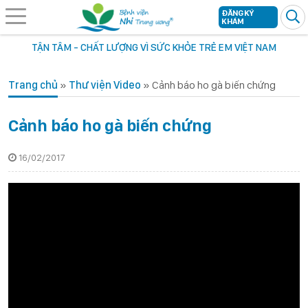
ĐĂNG KÝ
KHÁM
TẬN TÂM - CHẤT LƯỢNG VÌ SỨC KHỎE TRẺ EM VIỆT NAM
Trang chủ
»
Thư viện Video
»
Cảnh báo ho gà biến chứng
Cảnh báo ho gà biến chứng
16/02/2017