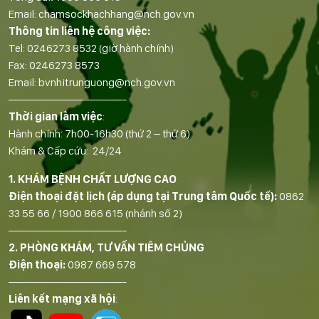
Email:
chamsockhachhang@nch.gov.vn
Thông tin liên hệ công việc:
Tel:
0246273 8532
(giờ hành chính)
Fax:
0246273 8573
Email:
bvnhitrunguong@nch.gov.vn
——————————-
Thời gian làm việc
:
Hành chính: 7h00-16h30 (thứ 2 – thứ 6)
Khám & Cấp cứu: 24/24
1. KHÁM BỆNH CHẤT LƯỢNG CAO
Điện thoại đặt lịch (áp dụng tại Trung tâm Quốc tế):
0862
33 55 66
/
1900 866 615
(nhánh số 2)
——————————-
2. PHÒNG KHÁM, TƯ VẤN TIÊM CHỦNG
Điện thoại:
0987 669 578
——————————-
Liên kết mạng xã hội
: