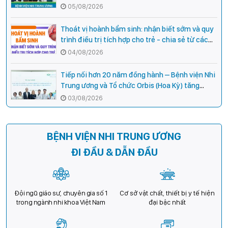
Campuchia
05/08/2026
Thoát vị hoành bẩm sinh: nhận biết sớm và quy
trình điều trị tích hợp cho trẻ - chia sẻ từ các
chuyên gia hàng đầu của Bệnh Viện Nhi Trung
04/08/2026
ương
Tiếp nối hơn 20 năm đồng hành – Bệnh viện Nhi
Trung ương và Tổ chức Orbis (Hoa Kỳ) tăng
cường hợp tác, mở rộng cơ hội bảo vệ thị lực
03/08/2026
cho trẻ em Việt Nam
BỆNH VIỆN NHI TRUNG ƯƠNG
ĐI ĐẦU & DẪN ĐẦU
Đội ngũ giáo sư, chuyên gia số 1
Cơ sở vật chất, thiết bị y tế hiện
trong ngành nhi khoa Việt Nam
đại bậc nhất