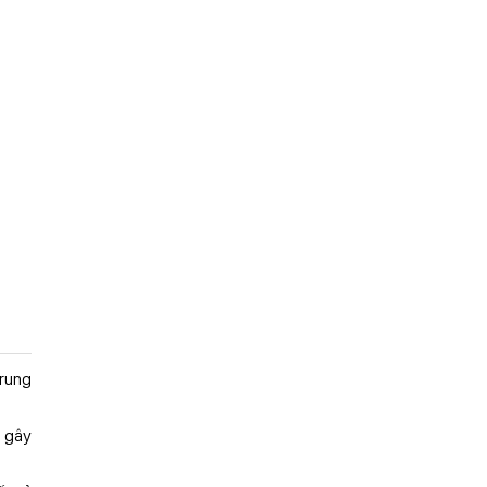
Trung
g gây