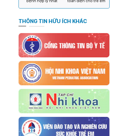
bệnh hợp lý nhất
toàn diện cho trẻ em
THÔNG TIN HỮU ÍCH KHÁC