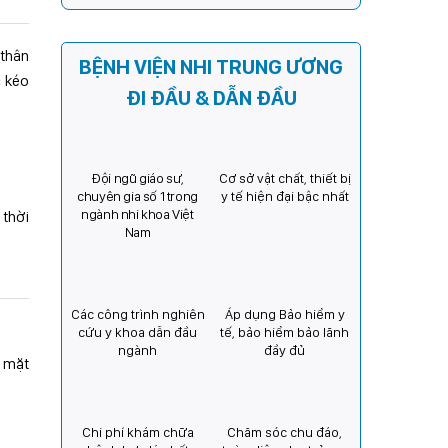
Kỳ) tăng cường hợp tác, mở
rộng cơ hội bảo vệ thị lực
cho trẻ em Việt Nam
 thân
BỆNH VIỆN NHI TRUNG ƯƠNG
c kéo
ĐI ĐẦU & DẪN ĐẦU
Đội ngũ giáo sư,
Cơ sở vật chất, thiết bị
chuyên gia số 1 trong
y tế hiện đại bậc nhất
ngành nhi khoa Việt
 thời
Nam
Các công trình nghiên
Áp dụng Bảo hiểm y
cứu y khoa dẫn đầu
tế, bảo hiểm bảo lãnh
ngành
đầy đủ
ề mặt
Chi phí khám chữa
Chăm sóc chu đáo,