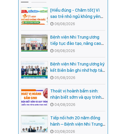
[Hiểu đúng - Chăm tốt] Vì
sao trẻ nhỏ ngủ không yên
giấc - Đâu là bình thường,
06/08/2026
đâu là dấu hiệu cần đi khám
ngay?
Bệnh viện Nhi Trung ương
tiếp tục đào tạo, nâng cao
năng lực khám, chữa bệnh
06/08/2026
Nhi khoa cho cán bộ y tế tại
các tỉnh miền núi phía Bắc
Bệnh viện Nhi Trung ương ký
kết Biên bản ghi nhớ hợp tác
với Bệnh viện Nhi Quốc gia
05/08/2026
Campuchia
Thoát vị hoành bẩm sinh:
nhận biết sớm và quy trình
điều trị tích hợp cho trẻ -
04/08/2026
chia sẻ từ các chuyên gia
hàng đầu của Bệnh Viện Nhi
Tiếp nối hơn 20 năm đồng
Trung ương
hành – Bệnh viện Nhi Trung
ương và Tổ chức Orbis (Hoa
03/08/2026