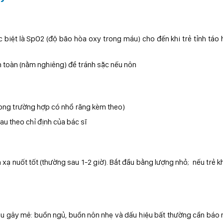
đặc biệt là SpO2 (độ bão hòa oxy trong máu) cho đến khi trẻ tỉnh táo
n toàn (nằm nghiêng) để tránh sặc nếu nôn
trong trường hợp có nhổ răng kèm theo)
u theo chỉ định của bác sĩ
 xạ nuốt tốt (thường sau 1-2 giờ). Bắt đầu bằng lượng nhỏ; nếu trẻ 
sau gây mê: buồn ngủ, buồn nôn nhẹ và dấu hiệu bất thường cần báo