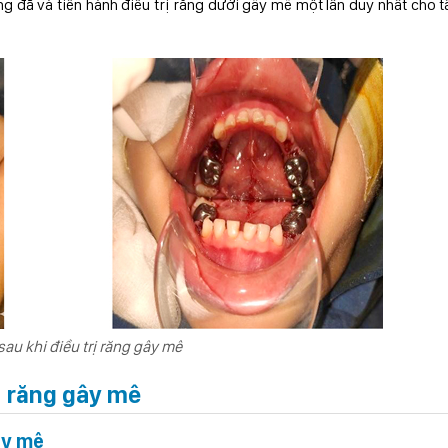
 đã và tiến hành điều trị răng dưới gây mê một lần duy nhất cho t
sau khi điều trị răng gây mê
rị răng gây mê
ây mê