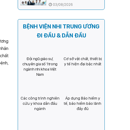
ương và Tổ chức Orbis (Hoa
03/08/2026
Kỳ) tăng cường hợp tác, mở
rộng cơ hội bảo vệ thị lực
cho trẻ em Việt Nam
BỆNH VIỆN NHI TRUNG ƯƠNG
ĐI ĐẦU & DẪN ĐẦU
hương
 nhân
 chất
Đội ngũ giáo sư,
Cơ sở vật chất, thiết bị
ệnh,
chuyên gia số 1 trong
y tế hiện đại bậc nhất
ngành nhi khoa Việt
Nam
Các công trình nghiên
Áp dụng Bảo hiểm y
cứu y khoa dẫn đầu
tế, bảo hiểm bảo lãnh
ngành
đầy đủ