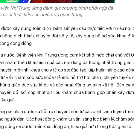
 viện Nhi Trung ương đánh giá chương trình phối hợp đã
ám sát thực tiễn các nhiệm vụ quan trọng.
 được xây dựng toàn diện, bám sát yêu cầu thực tiễn với nhiều nội
chống dịch bệnh, chuyển đổi số y tế, xây dựng hồ sơ sức khỏe điệ
t động cộng đồng.
cả nước, Bệnh viện Nhi Trung ương cam kết phối hợp chặt chẽ với
n nhằm triển khai hiệu quả các nội dung đã thống nhất trong giai
chuyên môn nhi khoa cho y tế cơ sở; đào tạo, tập huấn nâng cao năn
 tư vấn chăm sóc sức khỏe trẻ em; hỗ trợ hội chẩn, chuyển tuyến;
hông giáo dục sức khỏe và các hoạt động an sinh xã hội. Bên cạn
chuyển đổi số, cập nhật dữ liệu khám chữa bệnh, góp phần xây dự
iệu quả.
ng sẽ nhận được sự hỗ trợ chuyên môn từ các bệnh viện tuyến trên
 người dân. Các hoạt động khám tư vấn, sàng lọc bệnh lý, chăm só
ng đồng sẽ được triển khai đồng bộ, hiệu quả hơn trong thời gian tới.