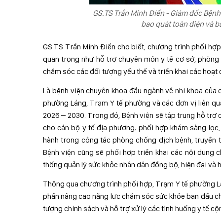
GS.TS Trần Minh Điển - Giám đốc Bệnh
bao quát toàn diện và b
GS.TS Trần Minh Điển cho biết, chương trình phối hợp
quan trọng như hỗ trợ chuyên môn y tế cơ sở, phòng 
chăm sóc các đối tượng yếu thế và triển khai các hoạ
Là bệnh viện chuyên khoa đầu ngành về nhi khoa của 
phường Láng, Trạm Y tế phường và các đơn vị liên qua
2026 – 2030. Trong đó, Bệnh viện sẽ tập trung hỗ trợ 
cho cán bộ y tế địa phương; phối hợp khám sàng lọc,
hành trong công tác phòng chống dịch bệnh, truyền t
Bệnh viện cũng sẽ phối hợp triển khai các nội dung 
thống quản lý sức khỏe nhân dân đồng bộ, hiện đại và h
Thông qua chương trình phối hợp, Trạm Y tế phường Lá
phần nâng cao năng lực chăm sóc sức khỏe ban đầu cho
tượng chính sách và hỗ trợ xử lý các tình huống y tế cộ