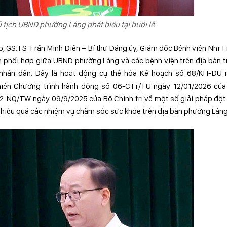
 tịch UBND phường Láng phát biểu tại buổi lễ
ợp, GS.TS Trần Minh Điển – Bí thư Đảng ủy, Giám đốc Bệnh viện Nhi 
nh phối hợp giữa UBND phường Láng và các bệnh viện trên địa bàn 
nhân dân. Đây là hoạt động cụ thể hóa Kế hoạch số 68/KH-ĐU 
hiện Chương trình hành động số 06-CTr/TU ngày 12/01/2026 của
72-NQ/TW ngày 09/9/2025 của Bộ Chính trị về một số giải pháp đột
 hiệu quả các nhiệm vụ chăm sóc sức khỏe trên địa bàn phường Láng