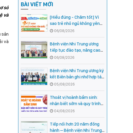
BÀI VIẾT MỚI
ơ sở
ệ và
[Hiểu đúng - Chăm tốt] Vì
sao trẻ nhỏ ngủ không yên
giấc - Đâu là bình thường,
06/08/2026
ụ sản
đâu là dấu hiệu cần đi khám
ải và
ngay?
Bệnh viện Nhi Trung ương
tiếp tục đào tạo, nâng cao
năng lực khám, chữa bệnh
06/08/2026
Nhi khoa cho cán bộ y tế tại
các tỉnh miền núi phía Bắc
Bệnh viện Nhi Trung ương ký
kết Biên bản ghi nhớ hợp tác
với Bệnh viện Nhi Quốc gia
05/08/2026
Campuchia
Thoát vị hoành bẩm sinh:
nhận biết sớm và quy trình
điều trị tích hợp cho trẻ -
04/08/2026
chia sẻ từ các chuyên gia
hàng đầu của Bệnh Viện Nhi
Tiếp nối hơn 20 năm đồng
Trung ương
hành – Bệnh viện Nhi Trung