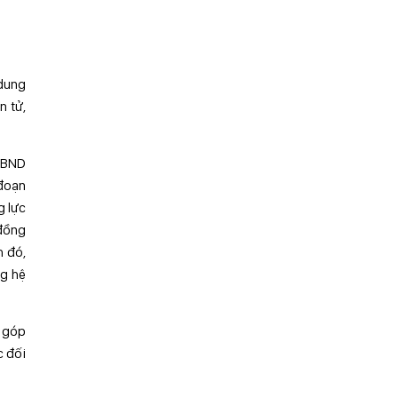
 dung
n tử,
 UBND
 đoạn
g lực
 đồng
h đó,
ng hệ
, góp
c đối