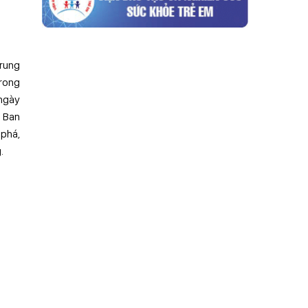
Trung
trong
ngày
 Ban
 phá,
.