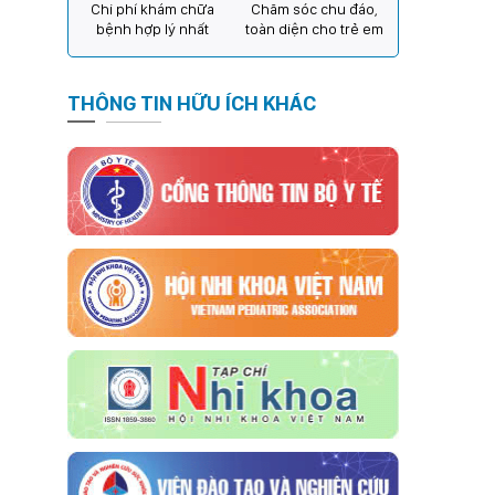
Chi phí khám chữa
Chăm sóc chu đáo,
bệnh hợp lý nhất
toàn diện cho trẻ em
THÔNG TIN HỮU ÍCH KHÁC