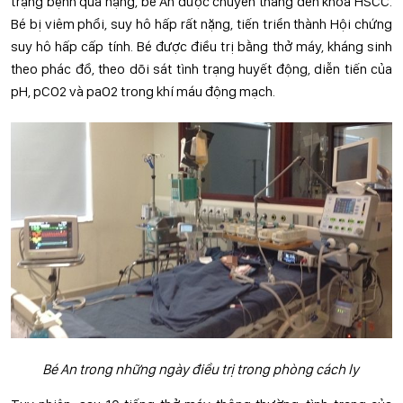
trạng bệnh quá nặng, bé An được chuyển thẳng đến khoa HSCC.
Bé bị viêm phổi, suy hô hấp rất nặng, tiến triển thành Hội chứng
suy hô hấp cấp tính. Bé được điều trị bằng thở máy, kháng sinh
theo phác đồ, theo dõi sát tình trạng huyết động, diễn tiến của
pH, pCO2 và paO2 trong khí máu động mạch.
Bé An trong những ngày điều trị trong phòng cách ly