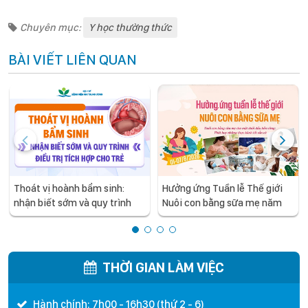
Chuyên mục:
Y học thường thức
BÀI VIẾT LIÊN QUAN
Thoát vị hoành bẩm sinh:
Hưởng ứng Tuần lễ Thế giới
nhận biết sớm và quy trình
Nuôi con bằng sữa mẹ năm
điều trị tích hợp cho trẻ -
2026
chia sẻ từ các chuyên gia
hàng đầu của Bệnh Viện Nhi
Trung ương
THỜI GIAN LÀM VIỆC
Hành chính: 7h00 - 16h30 (thứ 2 - 6)