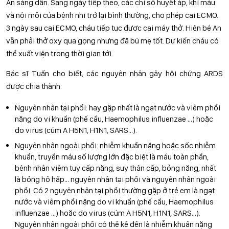
An sáng dần. Sang ngày tiếp theo, các chỉ số huyết áp, khí máu
và nội môi của bệnh nhi trở lại bình thường, cho phép cai ECMO.
3 ngày sau cai ECMO, cháu tiếp tục được cai máy thở. Hiện bé An
vẫn phải thở oxy qua gọng nhưng đã bú mẹ tốt. Dự kiến cháu có
thể xuất viện trong thời gian tới.
Bác sĩ Tuấn cho biết, các nguyên nhân gây hội chứng ARDS
được chia thành:
Nguyên nhân tại phổi: hay gặp nhất là ngạt nước và viêm phổi
nặng do vi khuẩn (phế cầu, Haemophilus influenzae …) hoặc
do virus (cúm A H5N1, H1N1, SARS…).
Nguyên nhân ngoài phổi: nhiễm khuẩn nặng hoặc sốc nhiễm
khuẩn, truyền máu số lượng lớn đặc biệt là máu toàn phần,
bệnh nhân viêm tụy cấp nặng, suy thận cấp, bỏng nặng, nhất
là bỏng hô hấp… nguyên nhân tại phổi và nguyên nhân ngoài
phổi. Có 2 nguyên nhân tại phổi thường gặp ở trẻ em là ngạt
nước và viêm phổi nặng do vi khuẩn (phế cầu, Haemophilus
influenzae …) hoặc do virus (cúm A H5N1, H1N1, SARS…).
Nguyên nhân ngoài phổi có thể kể đến là nhiễm khuẩn nặng