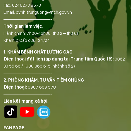
Fax:
0246273 8573
Email:
bvnhitrunguong@nch.gov.vn
——————————-
Thời gian làm việc
:
Hành chính: 7h00-16h30 (thứ 2 – thứ 6)
Khám & Cấp cứu: 24/24
1. KHÁM BỆNH CHẤT LƯỢNG CAO
Điện thoại đặt lịch (áp dụng tại Trung tâm Quốc tế):
0862
33 55 66
/
1900 866 615
(nhánh số 2)
——————————-
2. PHÒNG KHÁM, TƯ VẤN TIÊM CHỦNG
Điện thoại:
0987 669 578
——————————-
Liên kết mạng xã hội
:
FANPAGE