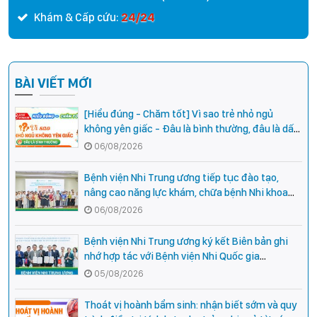
24/24
Khám & Cấp cứu:
BÀI VIẾT MỚI
[Hiểu đúng - Chăm tốt] Vì sao trẻ nhỏ ngủ
không yên giấc - Đâu là bình thường, đâu là dấu
hiệu cần đi khám ngay?
06/08/2026
Bệnh viện Nhi Trung ương tiếp tục đào tạo,
nâng cao năng lực khám, chữa bệnh Nhi khoa
cho cán bộ y tế tại các tỉnh miền núi phía Bắc
06/08/2026
Bệnh viện Nhi Trung ương ký kết Biên bản ghi
nhớ hợp tác với Bệnh viện Nhi Quốc gia
Campuchia
05/08/2026
Thoát vị hoành bẩm sinh: nhận biết sớm và quy