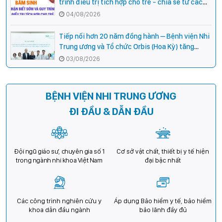
trình điều trị tích hợp cho trẻ - chia sẻ từ các
chuyên gia hàng đầu của Bệnh Viện Nhi Trung
04/08/2026
ương
Tiếp nối hơn 20 năm đồng hành – Bệnh viện Nhi
Trung ương và Tổ chức Orbis (Hoa Kỳ) tăng
cường hợp tác, mở rộng cơ hội bảo vệ thị lực
03/08/2026
cho trẻ em Việt Nam
BỆNH VIỆN NHI TRUNG ƯƠNG
ĐI ĐẦU & DẪN ĐẦU
Đội ngũ giáo sư, chuyên gia số 1
Cơ sở vật chất, thiết bị y tế hiện
trong ngành nhi khoa Việt Nam
đại bậc nhất
Các công trình nghiên cứu y
Áp dụng Bảo hiểm y tế, bảo hiểm
khoa dẫn đầu ngành
bảo lãnh đầy đủ