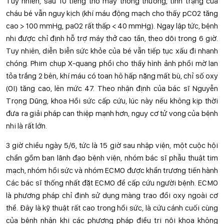
Tuy nhiên, sau 10 tiếng thở máy thông thường, tình trạng của
cháu bé vẫn nguy kịch (khí máu động mạch cho thấy pCO2 tăng
cao > 100 mmHg, paO2 rất thấp < 40 mmHg). Ngay lập tức, bệnh
nhi được chỉ định hỗ trợ máy thở cao tần, theo dõi trong 6 giờ.
Tuy nhiên, diễn biễn sức khỏe của bé vẫn tiếp tục xấu đi nhanh
chóng. Phim chụp X-quang phổi cho thấy hình ảnh phổi mờ lan
tỏa trắng 2 bên, khí máu có toan hô hấp nặng mất bù, chỉ số oxy
(OI) tăng cao, lên mức 47. Theo nhận định của bác sĩ Nguyễn
Trọng Dũng, khoa Hồi sức cấp cứu, lúc này nếu không kịp thời
đưa ra giải pháp can thiệp mạnh hơn, nguy cơ tử vong của bệnh
nhi là rất lớn.
3 giờ chiều ngày 5/6, tức là 15 giờ sau nhập viện, một cuộc hội
chẩn gồm ban lãnh đạo bệnh viện, nhóm bác sĩ phẫu thuật tim
mạch, nhóm hồi sức và nhóm ECMO được khẩn trương tiến hành
Các bác sĩ thống nhất đặt ECMO để cấp cứu người bệnh. ECMO
là phương pháp chỉ định sử dụng màng trao đổi oxy ngoài cơ
thể. Đây là kỹ thuật rất cao trong hồi sức, là cứu cánh cuối cùng
của bệnh nhân khi các phương pháp điều trị nội khoa không