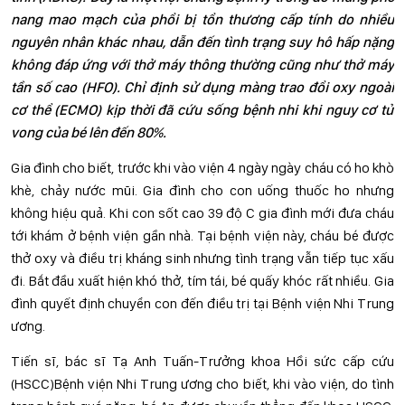
nang mao mạch của phổi bị tổn thương cấp tính do nhiều
nguyên nhân khác nhau, dẫn đến tình trạng suy hô hấp nặng
không đáp ứng với thở máy thông thường cũng như thở máy
tần số cao (HFO). Chỉ định sử dụng màng trao đổi oxy ngoài
cơ thể (ECMO) kịp thời đã cứu sống bệnh nhi khi nguy cơ tử
vong của bé lên đến 80%.
Gia đình cho biết, trước khi vào viện 4 ngày ngày cháu có ho khò
khè, chảy nước mũi. Gia đình cho con uống thuốc ho nhưng
không hiệu quả. Khi con sốt cao 39 độ C gia đình mới đưa cháu
tới khám ở bệnh viện gần nhà. Tại bệnh viện này, cháu bé được
thở oxy và điều trị kháng sinh nhưng tình trạng vẫn tiếp tục xấu
đi. Bắt đầu xuất hiện khó thở, tím tái, bé quấy khóc rất nhiều. Gia
đình quyết định chuyển con đến điều trị tại Bệnh viện Nhi Trung
ương.
Tiến sĩ, bác sĩ Tạ Anh Tuấn-Trưởng khoa Hồi sức cấp cứu
(HSCC)Bệnh viện Nhi Trung ương cho biết, khi vào viện, do tình