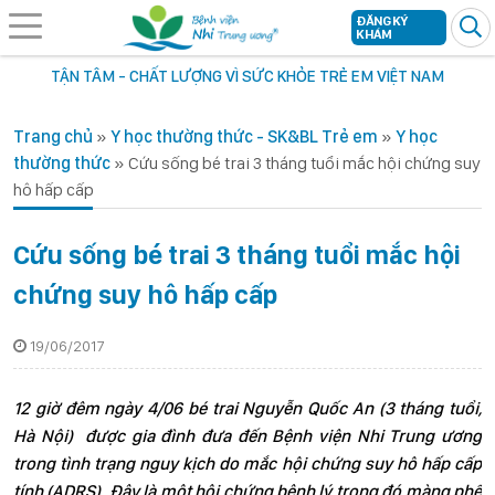
ĐĂNG KÝ
KHÁM
TẬN TÂM - CHẤT LƯỢNG VÌ SỨC KHỎE TRẺ EM VIỆT NAM
Trang chủ
»
Y học thường thức - SK&BL Trẻ em
»
Y học
thường thức
»
Cứu sống bé trai 3 tháng tuổi mắc hội chứng suy
hô hấp cấp
Cứu sống bé trai 3 tháng tuổi mắc hội
chứng suy hô hấp cấp
19/06/2017
12 giờ đêm ngày 4/06 bé trai Nguyễn Quốc An (3 tháng tuổi,
Hà Nội) được gia đình đưa đến Bệnh viện Nhi Trung ương
trong tình trạng nguy kịch do mắc hội chứng suy hô hấp cấp
tính (ADRS). Đây là một hội chứng bệnh lý trong đó màng phế