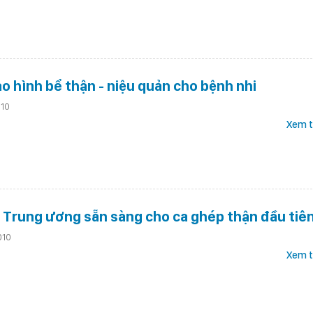
o hình bể thận - niệu quản cho bệnh nhi
010
Xem t
i Trung ương sẵn sàng cho ca ghép thận đầu tiê
010
Xem t