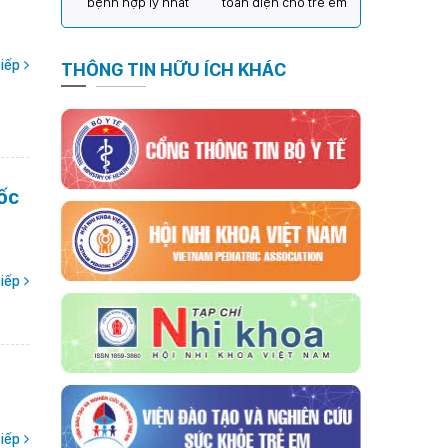
bệnh hợp lý nhất
toàn diện cho trẻ em
iếp
THÔNG TIN HỮU ÍCH KHÁC
ốc
iếp
iếp