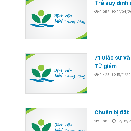
Trẻ suy dinh
5.052
01/04/2
71 Giáo sư và
Tử giám
3.425
15/11/20
Chuẩn bị đặt 
3.868
02/08/2