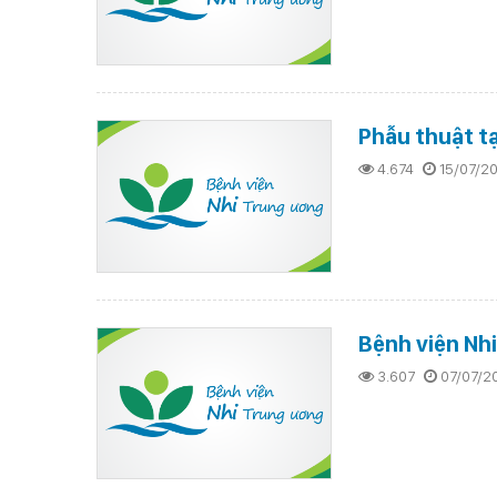
Phẫu thuật tạ
4.674
15/07/2
Bệnh viện Nh
3.607
07/07/2