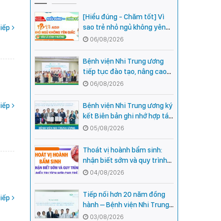
[Hiểu đúng - Chăm tốt] Vì
sao trẻ nhỏ ngủ không yên
iếp
giấc - Đâu là bình thường,
06/08/2026
đâu là dấu hiệu cần đi khám
ngay?
Bệnh viện Nhi Trung ương
tiếp tục đào tạo, nâng cao
năng lực khám, chữa bệnh
06/08/2026
Nhi khoa cho cán bộ y tế tại
các tỉnh miền núi phía Bắc
iếp
Bệnh viện Nhi Trung ương ký
kết Biên bản ghi nhớ hợp tác
với Bệnh viện Nhi Quốc gia
05/08/2026
Campuchia
Thoát vị hoành bẩm sinh:
nhận biết sớm và quy trình
điều trị tích hợp cho trẻ -
04/08/2026
chia sẻ từ các chuyên gia
hàng đầu của Bệnh Viện Nhi
Tiếp nối hơn 20 năm đồng
iếp
Trung ương
hành – Bệnh viện Nhi Trung
ương và Tổ chức Orbis (Hoa
03/08/2026