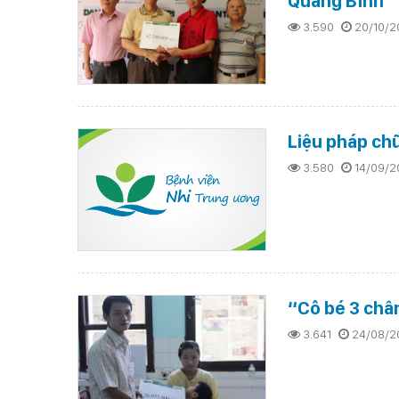
Quảng Bình
3.590
20/10/2
Liệu pháp ch
3.580
14/09/2
“Cô bé 3 chân
3.641
24/08/2