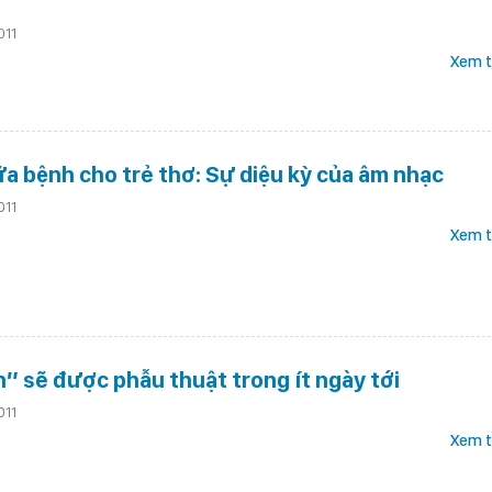
011
Xem t
ữa bệnh cho trẻ thơ: Sự diệu kỳ của âm nhạc
011
Xem t
” sẽ được phẫu thuật trong ít ngày tới
011
Xem t