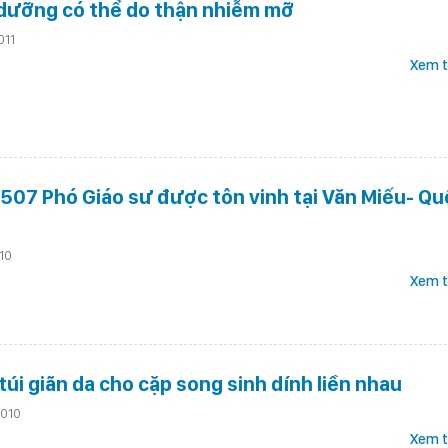
 dưỡng có thể do thận nhiễm mỡ
011
Xem t
 507 Phó Giáo sư được tôn vinh tại Văn Miếu- Qu
10
Xem t
túi giãn da cho cặp song sinh dính liền nhau
010
Xem t