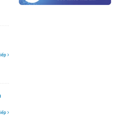
iếp
n
iếp