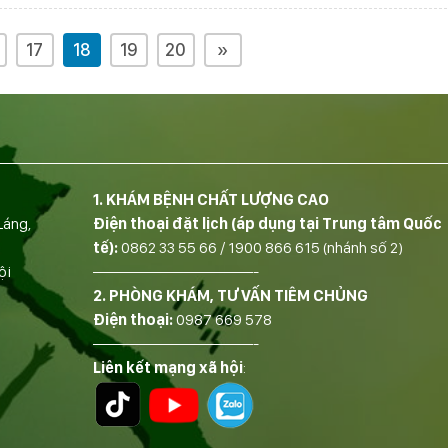
17
18
19
20
»
1. KHÁM BỆNH CHẤT LƯỢNG CAO
Láng,
Điện thoại đặt lịch (áp dụng tại Trung tâm Quốc
tế):
0862 33 55 66
/
1900 866 615
(nhánh số 2)
ội
——————————-
2. PHÒNG KHÁM, TƯ VẤN TIÊM CHỦNG
Điện thoại:
0987 669 578
——————————-
Liên kết mạng xã hội
: