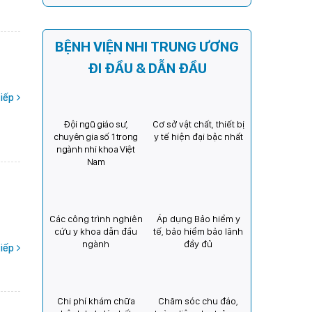
Kỳ) tăng cường hợp tác, mở
rộng cơ hội bảo vệ thị lực
cho trẻ em Việt Nam
BỆNH VIỆN NHI TRUNG ƯƠNG
ĐI ĐẦU & DẪN ĐẦU
iếp
Đội ngũ giáo sư,
Cơ sở vật chất, thiết bị
chuyên gia số 1 trong
y tế hiện đại bậc nhất
ngành nhi khoa Việt
Nam
Các công trình nghiên
Áp dụng Bảo hiểm y
cứu y khoa dẫn đầu
tế, bảo hiểm bảo lãnh
ngành
đầy đủ
iếp
Chi phí khám chữa
Chăm sóc chu đáo,