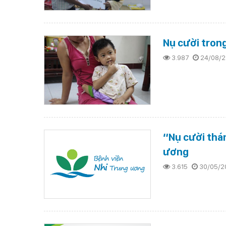
Nụ cười trong
3.987
24/08/2
“Nụ cười thán
ương
3.615
30/05/2