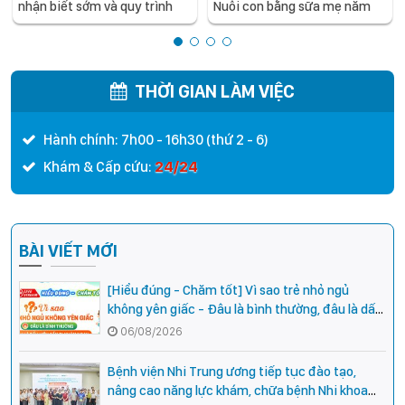
nhận biết sớm và quy trình
Nuôi con bằng sữa mẹ năm
điều trị tích hợp cho trẻ -
2026
chia sẻ từ các chuyên gia
hàng đầu của Bệnh Viện Nhi
Trung ương
THỜI GIAN LÀM VIỆC
Hành chính: 7h00 - 16h30 (thứ 2 - 6)
24/24
Khám & Cấp cứu:
BÀI VIẾT MỚI
[Hiểu đúng - Chăm tốt] Vì sao trẻ nhỏ ngủ
không yên giấc - Đâu là bình thường, đâu là dấu
hiệu cần đi khám ngay?
06/08/2026
Bệnh viện Nhi Trung ương tiếp tục đào tạo,
nâng cao năng lực khám, chữa bệnh Nhi khoa