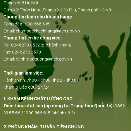
Thành phố Hà Nội
Cơ sở 2: Thôn Ngọc Than, xã Kiều Phú, Thành phố Hà Nội
Thông tin dành cho khách hàng:
Tổng đài
:
1900 866 615
Email:
chamsockhachhang@nch.gov.vn
Thông tin liên hệ công việc:
Tel:
0246273 8532
(giờ hành chính)
Fax:
0246273 8573
Email:
bvnhitrunguong@nch.gov.vn
——————————-
Thời gian làm việc
:
Hành chính: 7h00-16h30 (thứ 2 – thứ 6)
Khám & Cấp cứu: 24/24
1. KHÁM BỆNH CHẤT LƯỢNG CAO
Điện thoại đặt lịch (áp dụng tại Trung tâm Quốc tế):
0862
33 55 66
/
1900 866 615
(nhánh số 2)
——————————-
2. PHÒNG KHÁM, TƯ VẤN TIÊM CHỦNG