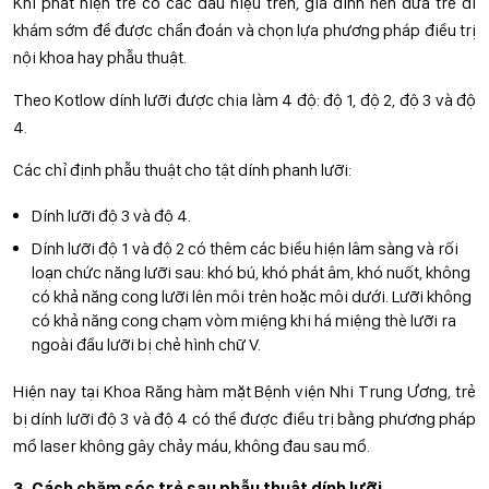
Khi phát hiện trẻ có các dấu hiệu trên, gia đình nên đưa trẻ đi
khám sớm để được chẩn đoán và chọn lựa phương pháp điều trị
nội khoa hay phẫu thuật.
Theo Kotlow dính lưỡi được chia làm 4 độ: độ 1, độ 2, độ 3 và độ
4.
Các chỉ định phẫu thuật cho tật dính phanh lưỡi:
Dính lưỡi độ 3 và độ 4.
Dính lưỡi độ 1 và độ 2 có thêm các biểu hiện lâm sàng và rối
loạn chức năng lưỡi sau: khó bú, khó phát âm, khó nuốt, không
có khả năng cong lưỡi lên môi trên hoặc môi dưới. Lưỡi không
có khả năng cong chạm vòm miệng khi há miệng thè lưỡi ra
ngoài đầu lưỡi bị chẻ hình chữ V.
Hiện nay tại Khoa Răng hàm mặt Bệnh viện Nhi Trung Ương, trẻ
bị dính lưỡi độ 3 và độ 4 có thể được điều trị bằng phương pháp
mổ laser không gây chảy máu, không đau sau mổ.
3. Cách chăm sóc trẻ sau phẫu thuật dính lưỡi