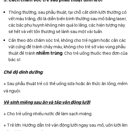
Thông thường, sau phẫu thuật, tại chỗ cắt dính lưỡi thường có
vết màu trắng, đó là diễn biến bình thường sau mổ bằng laser,
các bậc phụ huynh không nên quá lo lắng, các hiện tượng này
sẽ hết và vết tổn thương sẽ lành sau một vài tuần.
Cần theo dõi chăm sóc trẻ, không cho trẻ ngậm hoặc cắn các
vật cứng để tránh chảy máu, không cho trẻ sờ vào vùng phẫu
thuật để tránh
nhiễm trùng
. Cho trẻ uống thuốc theo đơn của
bác sĩ.
Chế độ dinh dưỡng
;
+ Sau phẫu thuật trẻ có thể uống sữa hoặc ăn thức ăn lỏng, mềm
và nguội.
Vệ sinh miệng sau ăn và tập vận động lưỡi
+ Cho trẻ uống nhiều nước để làm sạch miệng
+ Trẻ lớn: Hướng dẫn trẻ vận động lưỡi ngay sau mổ, uốn lưỡi lên