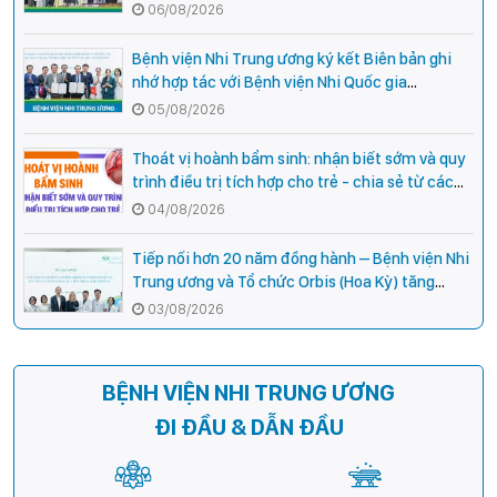
cho cán bộ y tế tại các tỉnh miền núi phía Bắc
06/08/2026
Bệnh viện Nhi Trung ương ký kết Biên bản ghi
nhớ hợp tác với Bệnh viện Nhi Quốc gia
Campuchia
05/08/2026
Thoát vị hoành bẩm sinh: nhận biết sớm và quy
trình điều trị tích hợp cho trẻ - chia sẻ từ các
chuyên gia hàng đầu của Bệnh Viện Nhi Trung
04/08/2026
ương
Tiếp nối hơn 20 năm đồng hành – Bệnh viện Nhi
Trung ương và Tổ chức Orbis (Hoa Kỳ) tăng
cường hợp tác, mở rộng cơ hội bảo vệ thị lực
03/08/2026
cho trẻ em Việt Nam
BỆNH VIỆN NHI TRUNG ƯƠNG
ĐI ĐẦU & DẪN ĐẦU