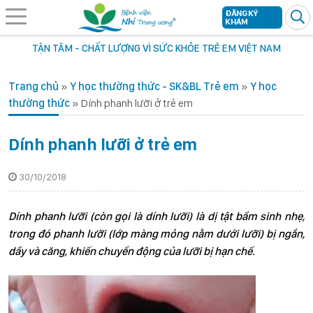
ĐĂNG KÝ
KHÁM
TẬN TÂM - CHẤT LƯỢNG VÌ SỨC KHỎE TRẺ EM VIỆT NAM
Trang chủ
»
Y học thường thức - SK&BL Trẻ em
»
Y học
thường thức
»
Dính phanh lưỡi ở trẻ em
Dính phanh lưỡi ở trẻ em
30/10/2018
Dính phanh lưỡi (còn gọi là dính lưỡi) là dị tật bẩm sinh nhẹ,
trong đó phanh lưỡi (lớp màng mỏng nằm dưới lưỡi) bị ngắn,
dầy và căng, khiến chuyển động của lưỡi bị hạn chế.