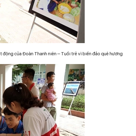
t động của Đoàn Thanh niên – Tuổi trẻ vì biển đảo quê hương