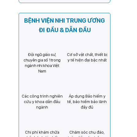
Kỳ) tăng cường hợp tác, mở
rộng cơ hội bảo vệ thị lực
cho trẻ em Việt Nam
BỆNH VIỆN NHI TRUNG ƯƠNG
ĐI ĐẦU & DẪN ĐẦU
Đội ngũ giáo sư,
Cơ sở vật chất, thiết bị
chuyên gia số 1 trong
y tế hiện đại bậc nhất
ngành nhi khoa Việt
Nam
Các công trình nghiên
Áp dụng Bảo hiểm y
cứu y khoa dẫn đầu
tế, bảo hiểm bảo lãnh
ngành
đầy đủ
Chi phí khám chữa
Chăm sóc chu đáo,