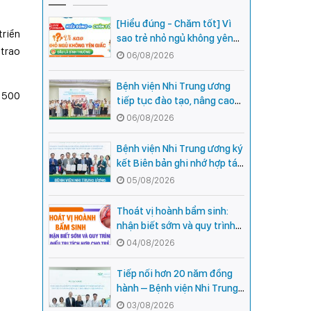
[Hiểu đúng - Chăm tốt] Vì
triển
sao trẻ nhỏ ngủ không yên
 trao
giấc - Đâu là bình thường,
06/08/2026
đâu là dấu hiệu cần đi khám
ngay?
Bệnh viện Nhi Trung ương
n 500
tiếp tục đào tạo, nâng cao
năng lực khám, chữa bệnh
06/08/2026
Nhi khoa cho cán bộ y tế tại
các tỉnh miền núi phía Bắc
Bệnh viện Nhi Trung ương ký
kết Biên bản ghi nhớ hợp tác
với Bệnh viện Nhi Quốc gia
05/08/2026
Campuchia
Thoát vị hoành bẩm sinh:
nhận biết sớm và quy trình
điều trị tích hợp cho trẻ -
04/08/2026
chia sẻ từ các chuyên gia
hàng đầu của Bệnh Viện Nhi
Tiếp nối hơn 20 năm đồng
Trung ương
hành – Bệnh viện Nhi Trung
ương và Tổ chức Orbis (Hoa
03/08/2026