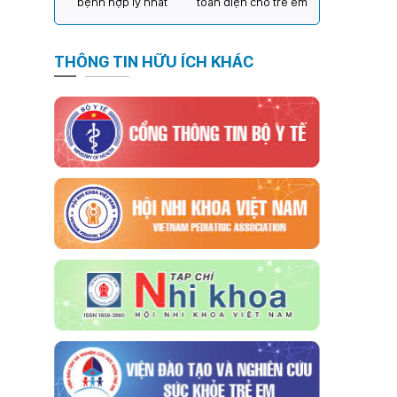
bệnh hợp lý nhất
toàn diện cho trẻ em
THÔNG TIN HỮU ÍCH KHÁC