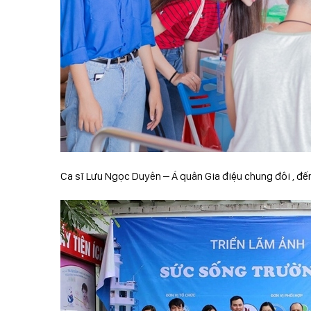
Ca sĩ Lưu Ngọc Duyên – Á quân Gia điệu chung đôi , đế