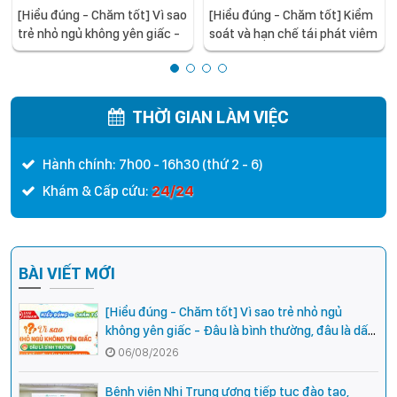
[Hiểu đúng - Chăm tốt] Vì sao
[Hiểu đúng - Chăm tốt] Kiểm
trẻ nhỏ ngủ không yên giấc -
soát và hạn chế tái phát viêm
Đâu là bình thường, đâu là
mũi dị ứng ở trẻ em
dấu hiệu cần đi khám ngay?
THỜI GIAN LÀM VIỆC
Hành chính: 7h00 - 16h30 (thứ 2 - 6)
24/24
Khám & Cấp cứu:
BÀI VIẾT MỚI
[Hiểu đúng - Chăm tốt] Vì sao trẻ nhỏ ngủ
không yên giấc - Đâu là bình thường, đâu là dấu
hiệu cần đi khám ngay?
06/08/2026
Bệnh viện Nhi Trung ương tiếp tục đào tạo,