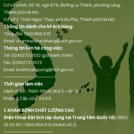
Cơ sở chính: Số 18, ngõ 879, đường La Thành, phường Láng,
Thành phố Hà Nội
Cơ sở 2: Thôn Ngọc Than, xã Kiều Phú, Thành phố Hà Nội
Thông tin dành cho khách hàng:
Tổng đài
:
1900 866 615
Email:
chamsockhachhang@nch.gov.vn
Thông tin liên hệ công việc:
Tel:
0246273 8532
(giờ hành chính)
Fax:
0246273 8573
Email:
bvnhitrunguong@nch.gov.vn
——————————-
Thời gian làm việc
:
Hành chính: 7h00-16h30 (thứ 2 – thứ 6)
Khám & Cấp cứu: 24/24
1. KHÁM BỆNH CHẤT LƯỢNG CAO
Điện thoại đặt lịch (áp dụng tại Trung tâm Quốc tế):
0862
33 55 66
/
1900 866 615
(nhánh số 2)
——————————-