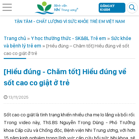
ĐĂNG KÝ
KHÁM
TẬN TÂM - CHẤT LƯỢNG VÌ SỨC KHỎE TRẺ EM VIỆT NAM
Trang chủ
»
Y học thường thức - SK&BL Trẻ em
»
Sức khỏe
và bệnh lý trẻ em
»
[Hiểu đúng – Chăm tốt] Hiểu đúng về sốt
cao co giật ở trẻ
[Hiểu đúng - Chăm tốt] Hiểu đúng về
sốt cao co giật ở trẻ
13/11/2025
Sốt cao co giật là tình trạng khiến nhiều cha mẹ lo lắng và bối rối.
Trong video này, ThS.BS Nguyễn Trọng Dũng - Phó Trưởng
khoa Cấp cứu và Chống độc, Bệnh viện Nhi Trung ương, với hơn
15 năm kinh nghiệm trong lĩnh vực cấp cứu hồi sức Nhi khoa, sẽ