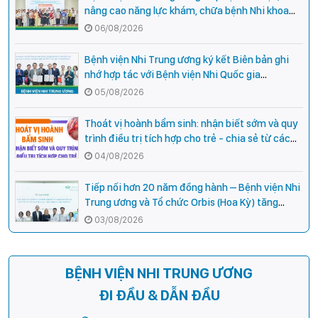
nâng cao năng lực khám, chữa bệnh Nhi khoa
cho cán bộ y tế tại các tỉnh miền núi phía Bắc
06/08/2026
Bệnh viện Nhi Trung ương ký kết Biên bản ghi
nhớ hợp tác với Bệnh viện Nhi Quốc gia
Campuchia
05/08/2026
Thoát vị hoành bẩm sinh: nhận biết sớm và quy
trình điều trị tích hợp cho trẻ - chia sẻ từ các
chuyên gia hàng đầu của Bệnh Viện Nhi Trung
04/08/2026
ương
Tiếp nối hơn 20 năm đồng hành – Bệnh viện Nhi
Trung ương và Tổ chức Orbis (Hoa Kỳ) tăng
cường hợp tác, mở rộng cơ hội bảo vệ thị lực
03/08/2026
cho trẻ em Việt Nam
BỆNH VIỆN NHI TRUNG ƯƠNG
ĐI ĐẦU & DẪN ĐẦU