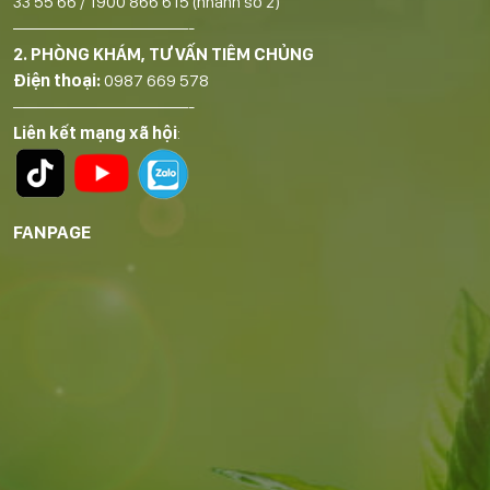
33 55 66
/
1900 866 615
(nhánh số 2)
——————————-
2. PHÒNG KHÁM, TƯ VẤN TIÊM CHỦNG
Điện thoại:
0987 669 578
——————————-
Liên kết mạng xã hội
:
FANPAGE