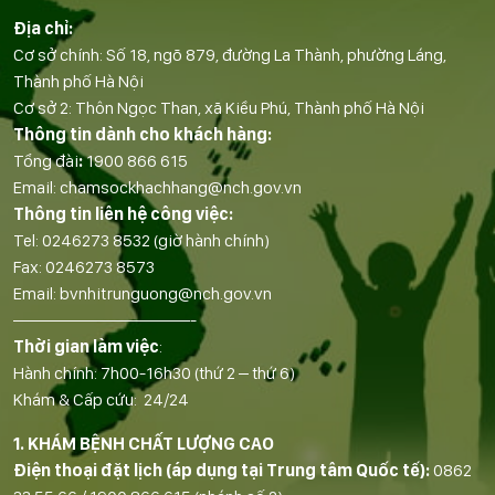
Địa chỉ:
Cơ sở chính: Số 18, ngõ 879, đường La Thành, phường Láng,
Thành phố Hà Nội
Cơ sở 2: Thôn Ngọc Than, xã Kiều Phú, Thành phố Hà Nội
Thông tin dành cho khách hàng:
Tổng đài
:
1900 866 615
Email:
chamsockhachhang@nch.gov.vn
Thông tin liên hệ công việc:
Tel:
0246273 8532
(giờ hành chính)
Fax:
0246273 8573
Email:
bvnhitrunguong@nch.gov.vn
——————————-
Thời gian làm việc
:
Hành chính: 7h00-16h30 (thứ 2 – thứ 6)
Khám & Cấp cứu: 24/24
1. KHÁM BỆNH CHẤT LƯỢNG CAO
Điện thoại đặt lịch (áp dụng tại Trung tâm Quốc tế):
0862