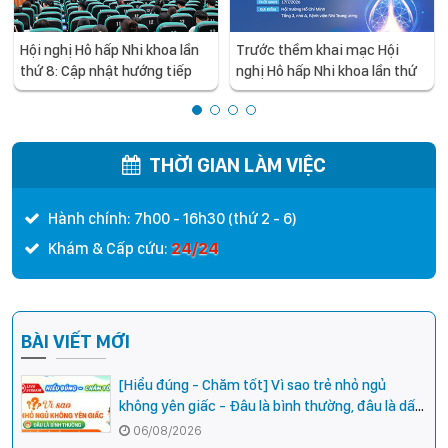
Hội nghị Hô hấp Nhi khoa lần
Trước thềm khai mạc Hội
thứ 8: Cập nhật hướng tiếp
nghị Hô hấp Nhi khoa lần thứ
cận mới trong chẩn đoán và
8: Đi tìm lời giải cho những
điều trị khò khè ở trẻ em
thách thức và hướng đi mới
trong điều trị khò khè ở trẻ
em
THỜI GIAN LÀM VIỆC
Hành chính: 7h00 - 16h30 (thứ 2 - 6)
24/24
Khám & Cấp cứu:
BÀI VIẾT MỚI
[Hiểu đúng - Chăm tốt] Vì sao trẻ nhỏ ngủ
không yên giấc - Đâu là bình thường, đâu là dấu
hiệu cần đi khám ngay?
06/08/2026