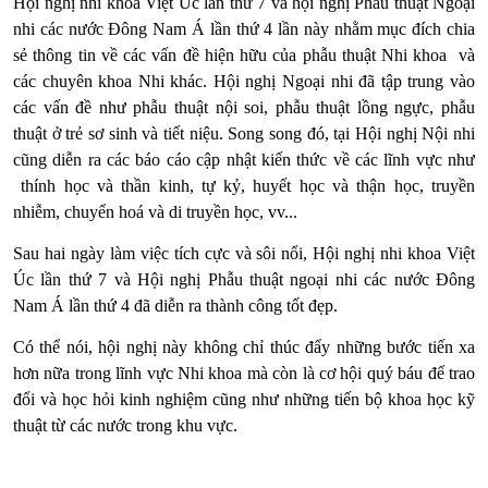
Hội nghị nhi khoa Việt Úc lần thứ 7 và hội nghị Phẫu thuật Ngoại
nhi các nước Đông Nam Á lần thứ 4 lần này nhằm mục đích chia
sẻ thông tin về các vấn đề hiện hữu của phẫu thuật Nhi khoa và
các chuyên khoa Nhi khác. Hội nghị Ngoại nhi đã tập trung vào
các vấn đề như phẫu thuật nội soi, phẫu thuật lồng ngực, phẫu
thuật ở trẻ sơ sinh và tiết niệu. Song song đó, tại Hội nghị Nội nhi
cũng diễn ra các báo cáo cập nhật kiến thức về các lĩnh vực như
thính học và thần kinh, tự kỷ, huyết học và thận học, truyền
nhiễm, chuyển hoá và di truyền học, vv...
Sau hai ngày làm việc tích cực và sôi nổi, Hội nghị nhi khoa Việt
Úc lần thứ 7 và Hội nghị Phẫu thuật ngoại nhi các nước Đông
Nam Á lần thứ 4 đã diễn ra thành công tốt đẹp.
Có thể nói, hội nghị này không chỉ thúc đẩy những bước tiến xa
hơn nữa trong lĩnh vực Nhi khoa mà còn là cơ hội quý báu để trao
đổi và học hỏi kinh nghiệm cũng như những tiến bộ khoa học kỹ
thuật từ các nước trong khu vực.