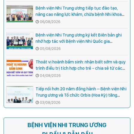
Bệnh viện Nhi Trung ương tiếp tục đào tạo,
nâng cao năng lực khám, chữa bệnh Nhi khoa
cho cán bộ y tế tại các tỉnh miền núi phía Bắc
06/08/2026
Bệnh viện Nhi Trung ương ký kết Biên bản ghi
nhớ hợp tác với Bệnh viện Nhi Quốc gia
Campuchia
05/08/2026
Thoát vị hoành bẩm sinh: nhận biết sớm và quy
trình điều trị tích hợp cho trẻ - chia sẻ từ các
chuyên gia hàng đầu của Bệnh Viện Nhi Trung
04/08/2026
ương
Tiếp nối hơn 20 năm đồng hành – Bệnh viện Nhi
Trung ương và Tổ chức Orbis (Hoa Kỳ) tăng
cường hợp tác, mở rộng cơ hội bảo vệ thị lực
03/08/2026
cho trẻ em Việt Nam
BỆNH VIỆN NHI TRUNG ƯƠNG