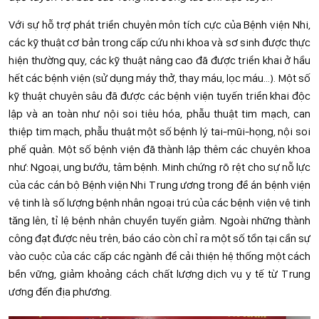
Với sự hỗ trợ phát triển chuyên môn tích cực của Bệnh viện Nhi,
các kỹ thuật cơ bản trong cấp cứu nhi khoa và sơ sinh được thực
hiện thường quy, các kỹ thuật nâng cao đã được triển khai ở hầu
hết các bệnh viện (sử dụng máy thở, thay máu, lọc máu...). Một số
kỹ thuật chuyên sâu đã được các bệnh viện tuyến triển khai độc
lập và an toàn như nội soi tiêu hóa, phẫu thuật tim mạch, can
thiệp tim mạch, phẫu thuật một số bệnh lý tai-mũi-họng, nội soi
phế quản. Một số bệnh viện đã thành lập thêm các chuyên khoa
như: Ngoại, ung bướu, tâm bệnh. Minh chứng rõ rệt cho sự nỗ lực
của các cán bộ Bệnh viện Nhi Trung ương trong đề án bệnh viện
vệ tinh là số lượng bệnh nhân ngoại trú của các bệnh viện vệ tinh
tăng lên, tỉ lệ bệnh nhân chuyển tuyến giảm. Ngoài những thành
công đạt được nêu trên, báo cáo còn chỉ ra một số tồn tại cần sự
vào cuộc của các cấp các ngành để cải thiện hệ thống một cách
bền vững, giảm khoảng cách chất lượng dịch vụ y tế từ Trung
ương đến địa phương.