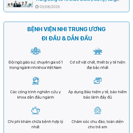
cường hợp tác, mở rộng cơ hội bảo vệ thị lực
03/08/2026
cho trẻ em Việt Nam
BỆNH VIỆN NHI TRUNG ƯƠNG
ĐI ĐẦU & DẪN ĐẦU
Đội ngũ giáo sư, chuyên gia số 1
Cơ sở vật chất, thiết bị y tế hiện
trong ngành nhi khoa Việt Nam
đại bậc nhất
Các công trình nghiên cứu y
Áp dụng Bảo hiểm y tế, bảo hiểm
khoa dẫn đầu ngành
bảo lãnh đầy đủ
Chi phí khám chữa bệnh hợp lý
Chăm sóc chu đáo, toàn diện
nhất
cho trẻ em