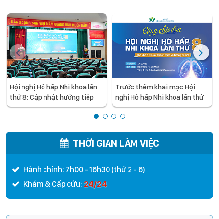
Hội nghị Hô hấp Nhi khoa lần
Trước thềm khai mạc Hội
thứ 8: Cập nhật hướng tiếp
nghị Hô hấp Nhi khoa lần thứ
cận mới trong chẩn đoán và
8: Đi tìm lời giải cho những
điều trị khò khè ở trẻ em
thách thức và hướng đi mới
trong điều trị khò khè ở trẻ
em
THỜI GIAN LÀM VIỆC
Hành chính: 7h00 - 16h30 (thứ 2 - 6)
24/24
Khám & Cấp cứu: