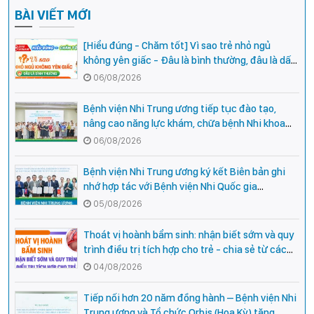
BÀI VIẾT MỚI
[Hiểu đúng - Chăm tốt] Vì sao trẻ nhỏ ngủ
không yên giấc - Đâu là bình thường, đâu là dấu
hiệu cần đi khám ngay?
06/08/2026
Bệnh viện Nhi Trung ương tiếp tục đào tạo,
nâng cao năng lực khám, chữa bệnh Nhi khoa
cho cán bộ y tế tại các tỉnh miền núi phía Bắc
06/08/2026
Bệnh viện Nhi Trung ương ký kết Biên bản ghi
nhớ hợp tác với Bệnh viện Nhi Quốc gia
Campuchia
05/08/2026
Thoát vị hoành bẩm sinh: nhận biết sớm và quy
trình điều trị tích hợp cho trẻ - chia sẻ từ các
chuyên gia hàng đầu của Bệnh Viện Nhi Trung
04/08/2026
ương
Tiếp nối hơn 20 năm đồng hành – Bệnh viện Nhi
Trung ương và Tổ chức Orbis (Hoa Kỳ) tăng