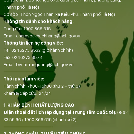
Thành phố Hà Nội
Cơ sở 2: Thôn Ngọc Than, xã Kiều Phú, Thành phố Hà Nội
Thông tin dành cho khách hàng:
Tổng đài
:
1900 866 615
Email:
chamsockhachhang@nch.gov.vn
Thông tin liên hệ công việc:
Tel:
0246273 8532
(giờ hành chính)
Fax:
0246273 8573
Email:
bvnhitrunguong@nch.gov.vn
——————————-
Thời gian làm việc
:
Hành chính: 7h00-16h30 (thứ 2 – thứ 6)
Khám & Cấp cứu: 24/24
1. KHÁM BỆNH CHẤT LƯỢNG CAO
Điện thoại đặt lịch (áp dụng tại Trung tâm Quốc tế):
0862
33 55 66
/
1900 866 615
(nhánh số 2)
——————————-
2. PHÒNG KHÁM, TƯ VẤN TIÊM CHỦNG