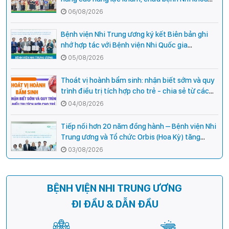
cho cán bộ y tế tại các tỉnh miền núi phía Bắc
06/08/2026
Bệnh viện Nhi Trung ương ký kết Biên bản ghi
nhớ hợp tác với Bệnh viện Nhi Quốc gia
Campuchia
05/08/2026
Thoát vị hoành bẩm sinh: nhận biết sớm và quy
trình điều trị tích hợp cho trẻ - chia sẻ từ các
chuyên gia hàng đầu của Bệnh Viện Nhi Trung
04/08/2026
ương
Tiếp nối hơn 20 năm đồng hành – Bệnh viện Nhi
Trung ương và Tổ chức Orbis (Hoa Kỳ) tăng
cường hợp tác, mở rộng cơ hội bảo vệ thị lực
03/08/2026
cho trẻ em Việt Nam
BỆNH VIỆN NHI TRUNG ƯƠNG
ĐI ĐẦU & DẪN ĐẦU