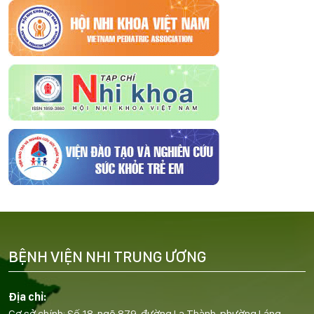
BỆNH VIỆN NHI TRUNG ƯƠNG
Địa chỉ:
Cơ sở chính: Số 18, ngõ 879, đường La Thành, phường Láng,