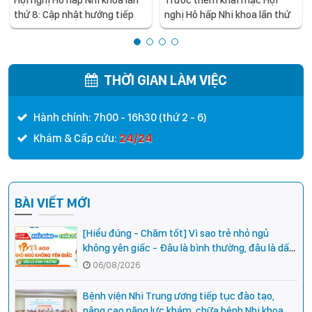
Hội nghị Hô hấp Nhi khoa lần
Trước thềm khai mạc Hội
thứ 8: Cập nhật hướng tiếp
nghị Hô hấp Nhi khoa lần thứ
cận mới trong chẩn đoán và
8: Đi tìm lời giải cho những
điều trị khò khè ở trẻ em
thách thức và hướng đi mới
trong điều trị khò khè ở trẻ
em
THỜI GIAN LÀM VIỆC
Hành chính: 7h00 - 16h30 (thứ 2 - 6)
24/24
Khám & Cấp cứu:
BÀI VIẾT MỚI
[Hiểu đúng - Chăm tốt] Vì sao trẻ nhỏ ngủ
không yên giấc - Đâu là bình thường, đâu là dấu
hiệu cần đi khám ngay?
06/08/2026
Bệnh viện Nhi Trung ương tiếp tục đào tạo,
nâng cao năng lực khám, chữa bệnh Nhi khoa