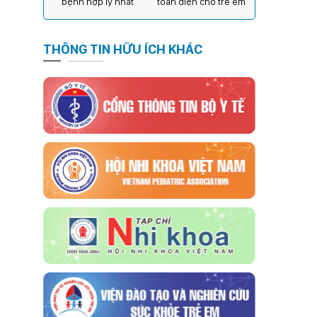
bệnh hợp lý nhất
toàn diện cho trẻ em
THÔNG TIN HỮU ÍCH KHÁC