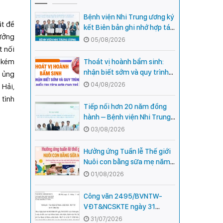
Bệnh viện Nhi Trung ương ký
ặt để
kết Biên bản ghi nhớ hợp tác
hưởng
với Bệnh viện Nhi Quốc gia
05/08/2026
Campuchia
t nối
ỏ kém
Thoát vị hoành bẩm sinh:
nhận biết sớm và quy trình
à ủng
điều trị tích hợp cho trẻ -
04/08/2026
 Hải,
chia sẻ từ các chuyên gia
 tình
hàng đầu của Bệnh Viện Nhi
Tiếp nối hơn 20 năm đồng
Trung ương
hành – Bệnh viện Nhi Trung
ương và Tổ chức Orbis (Hoa
03/08/2026
Kỳ) tăng cường hợp tác, mở
rộng cơ hội bảo vệ thị lực
Hưởng ứng Tuần lễ Thế giới
cho trẻ em Việt Nam
Nuôi con bằng sữa mẹ năm
2026
01/08/2026
Công văn 2495/BVNTW-
VĐT&NCSKTE ngày 31
tháng 7 năm 2026 V/v Danh
31/07/2026