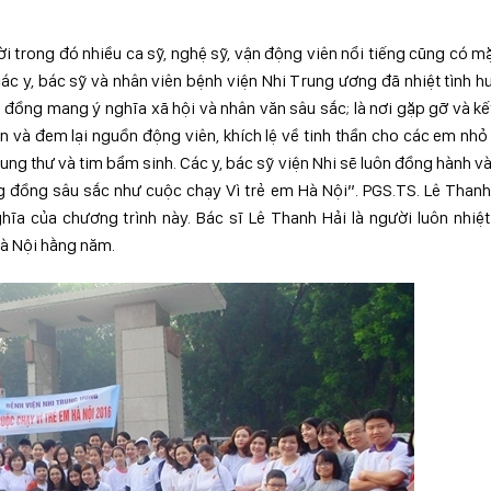
i trong đó nhiều ca sỹ, nghệ sỹ, vận động viên nổi tiếng cũng có m
c y, bác sỹ và nhân viên bệnh viện Nhi Trung ương đã nhiệt tình 
 đồng mang ý nghĩa xã hội và nhân văn sâu sắc; là nơi gặp gỡ và kế
n và đem lại nguồn động viên, khích lệ về tinh thần cho các em nh
ng thư và tim bẩm sinh. Các y, bác sỹ viện Nhi sẽ luôn đồng hành v
 đồng sâu sắc như cuộc chạy Vì trẻ em Hà Nội”. PGS.TS. Lê Thanh
a của chương trình này. Bác sĩ Lê Thanh Hải là người luôn nhiệt
Hà Nội hằng năm.