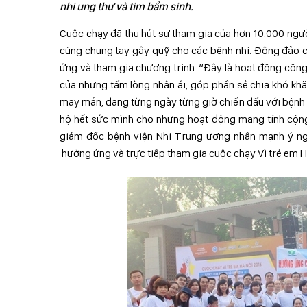
nhi ung thư và tim bẩm sinh.
Cuộc chạy đã thu hút sự tham gia của hơn 10.000 ngườ
cùng chung tay gây quỹ cho các bệnh nhi. Đông đảo cá
ứng và tham gia chương trình. “Đây là hoạt động cộng
của những tấm lòng nhân ái, góp phần sẻ chia khó khă
may mắn, đang từng ngày từng giờ chiến đấu với bệnh u
hộ hết sức mình cho những hoạt động mang tính cộng
giám đốc bệnh viện Nhi Trung ương nhấn mạnh ý nghĩ
hưởng ứng và trực tiếp tham gia cuộc chạy Vì trẻ em 