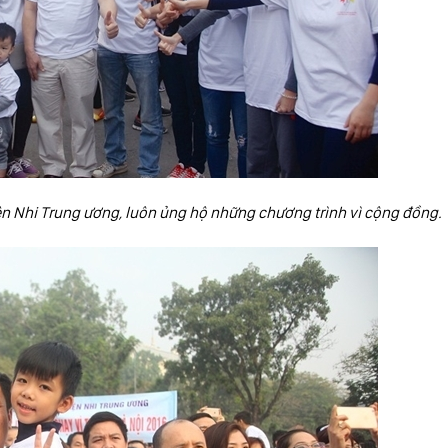
ện Nhi Trung ương, luôn ủng hộ những chương trình vì cộng đồng.