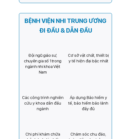
sách người thực hành hoàn
thành thời gian thực hành
khám bệnh, chữa bệnh đối
BỆNH VIỆN NHI TRUNG ƯƠNG
với chức danh Bác sĩ Y khoa
ĐI ĐẦU & DẪN ĐẦU
Đội ngũ giáo sư,
Cơ sở vật chất, thiết bị
chuyên gia số 1 trong
y tế hiện đại bậc nhất
ngành nhi khoa Việt
Nam
Các công trình nghiên
Áp dụng Bảo hiểm y
cứu y khoa dẫn đầu
tế, bảo hiểm bảo lãnh
ngành
đầy đủ
Chi phí khám chữa
Chăm sóc chu đáo,