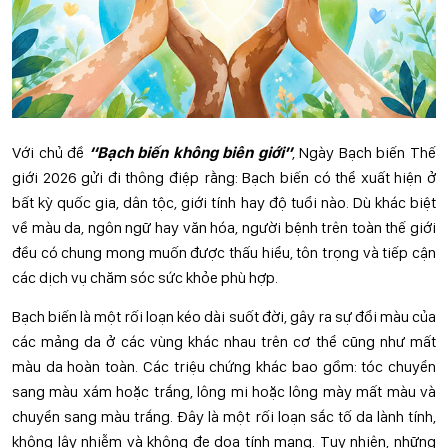
Với chủ đề
“Bạch biến không biên giới”
, Ngày Bạch biến Thế
giới 2026 gửi đi thông điệp rằng: Bạch biến có thể xuất hiện ở
bất kỳ quốc gia, dân tộc, giới tính hay độ tuổi nào. Dù khác biệt
về màu da, ngôn ngữ hay văn hóa, người bệnh trên toàn thế giới
đều có chung mong muốn được thấu hiểu, tôn trọng và tiếp cận
các dịch vụ chăm sóc sức khỏe phù hợp.
Bạch biến là một rối loạn kéo dài suốt đời, gây ra sự đổi màu của
các mảng da ở các vùng khác nhau trên cơ thể cũng như mất
màu da hoàn toàn. Các triệu chứng khác bao gồm: tóc chuyển
sang màu xám hoặc trắng, lông mi hoặc lông mày mất màu và
chuyển sang màu trắng. Đây là một rối loạn sắc tố da lành tính,
không lây nhiễm và không đe dọa tính mạng. Tuy nhiên, những