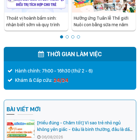
Thoát vị hoành bẩm sinh:
Hưởng ứng Tuần lễ Thế giới
nhận biết sớm và quy trình
Nuôi con bằng sữa mẹ năm
điều trị tích hợp cho trẻ -
2026
chia sẻ từ các chuyên gia
hàng đầu của Bệnh Viện Nhi
Trung ương
THỜI GIAN LÀM VIỆC
Hành chính: 7h00 - 16h30 (thứ 2 - 6)
24/24
Khám & Cấp cứu:
BÀI VIẾT MỚI
[Hiểu đúng - Chăm tốt] Vì sao trẻ nhỏ ngủ
không yên giấc - Đâu là bình thường, đâu là dấu
hiệu cần đi khám ngay?
06/08/2026