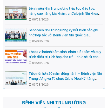
Bệnh viện Nhi Trung ương tiếp tục đào tạo,
nâng cao năng lực khám, chữa bệnh Nhi khoa
cho cán bộ y tế tại các tỉnh miền núi phía Bắc
06/08/2026
Bệnh viện Nhi Trung ương ký kết Biên bản ghi
nhớ hợp tác với Bệnh viện Nhi Quốc gia
Campuchia
05/08/2026
Thoát vị hoành bẩm sinh: nhận biết sớm và quy
trình điều trị tích hợp cho trẻ - chia sẻ từ các
chuyên gia hàng đầu của Bệnh Viện Nhi Trung
04/08/2026
ương
Tiếp nối hơn 20 năm đồng hành – Bệnh viện Nhi
Trung ương và Tổ chức Orbis (Hoa Kỳ) tăng
cường hợp tác, mở rộng cơ hội bảo vệ thị lực
03/08/2026
cho trẻ em Việt Nam
BỆNH VIỆN NHI TRUNG ƯƠNG