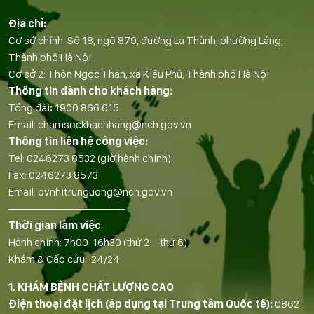
Địa chỉ:
Cơ sở chính: Số 18, ngõ 879, đường La Thành, phường Láng,
Thành phố Hà Nội
Cơ sở 2: Thôn Ngọc Than, xã Kiều Phú, Thành phố Hà Nội
Thông tin dành cho khách hàng:
Tổng đài
:
1900 866 615
Email:
chamsockhachhang@nch.gov.vn
Thông tin liên hệ công việc:
Tel:
0246273 8532
(giờ hành chính)
Fax:
0246273 8573
Email:
bvnhitrunguong@nch.gov.vn
——————————-
Thời gian làm việc
:
Hành chính: 7h00-16h30 (thứ 2 – thứ 6)
Khám & Cấp cứu: 24/24
1. KHÁM BỆNH CHẤT LƯỢNG CAO
Điện thoại đặt lịch (áp dụng tại Trung tâm Quốc tế):
0862