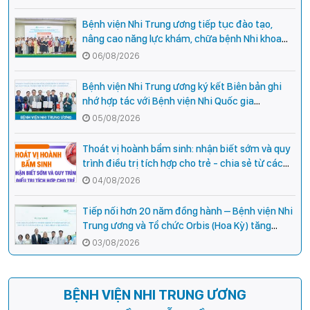
Bệnh viện Nhi Trung ương tiếp tục đào tạo,
nâng cao năng lực khám, chữa bệnh Nhi khoa
cho cán bộ y tế tại các tỉnh miền núi phía Bắc
06/08/2026
Bệnh viện Nhi Trung ương ký kết Biên bản ghi
nhớ hợp tác với Bệnh viện Nhi Quốc gia
Campuchia
05/08/2026
Thoát vị hoành bẩm sinh: nhận biết sớm và quy
trình điều trị tích hợp cho trẻ - chia sẻ từ các
chuyên gia hàng đầu của Bệnh Viện Nhi Trung
04/08/2026
ương
Tiếp nối hơn 20 năm đồng hành – Bệnh viện Nhi
Trung ương và Tổ chức Orbis (Hoa Kỳ) tăng
cường hợp tác, mở rộng cơ hội bảo vệ thị lực
03/08/2026
cho trẻ em Việt Nam
BỆNH VIỆN NHI TRUNG ƯƠNG