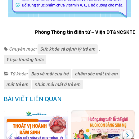
Phòng Thông tin điện tử – Viện ĐT&NCSKTE
Chuyên mục:
Sức khỏe và bệnh lý trẻ em
,
Y học thường thức
Từ khóa:
Bảo vệ mắt của trẻ
chăm sóc mắt trẻ em
mắt trẻ em
nhức mỏi mắt ở trẻ em
BÀI VIẾT LIÊN QUAN