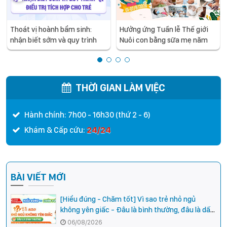
Thoát vị hoành bẩm sinh:
Hưởng ứng Tuần lễ Thế giới
nhận biết sớm và quy trình
Nuôi con bằng sữa mẹ năm
điều trị tích hợp cho trẻ -
2026
chia sẻ từ các chuyên gia
hàng đầu của Bệnh Viện Nhi
Trung ương
THỜI GIAN LÀM VIỆC
Hành chính: 7h00 - 16h30 (thứ 2 - 6)
24/24
Khám & Cấp cứu:
BÀI VIẾT MỚI
[Hiểu đúng - Chăm tốt] Vì sao trẻ nhỏ ngủ
không yên giấc - Đâu là bình thường, đâu là dấu
hiệu cần đi khám ngay?
06/08/2026