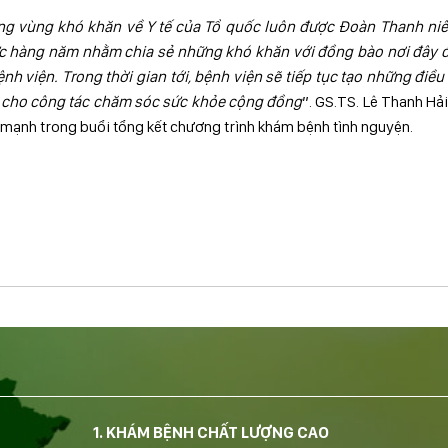
g vùng khó khăn về Y tế của Tổ quốc luôn được Đoàn Thanh niê
ức hàng năm nhằm chia sẻ những khó khăn với đồng bào nơi đây 
ệnh viện. Trong thời gian tới, bệnh viện sẽ tiếp tục tạo những điều
rẻ cho công tác chăm sóc sức khỏe cộng đồng
”. GS.TS. Lê Thanh Hải
mạnh trong buổi tổng kết chương trình khám bệnh tình nguyện.
1. KHÁM BỆNH CHẤT LƯỢNG CAO