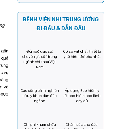
Kỳ) tăng cường hợp tác, mở
rộng cơ hội bảo vệ thị lực
cho trẻ em Việt Nam
BỆNH VIỆN NHI TRUNG ƯƠNG
ũng
ĐI ĐẦU & DẪN ĐẦU
g gần
Đội ngũ giáo sư,
Cơ sở vật chất, thiết bị
chuyên gia số 1 trong
y tế hiện đại bậc nhất
g quá
ngành nhi khoa Việt
Trung
Nam
ục vụ
 nặng
ám và
Các công trình nghiên
Áp dụng Bảo hiểm y
rên80
cứu y khoa dẫn đầu
tế, bảo hiểm bảo lãnh
ngành
đầy đủ
Chi phí khám chữa
Chăm sóc chu đáo,