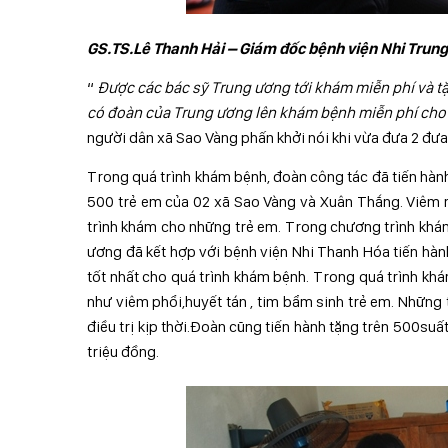
GS.TS.Lê Thanh Hải – Giám đốc bệnh viện Nhi Trung
“
Được các bác sỹ Trung ương tới khám miễn phí và t
có đoàn của Trung ương lên khám bệnh miễn phí cho 
người dân xã Sao Vàng phấn khởi nói khi vừa đưa 2 đưa 
Trong quá trình khám bệnh, đoàn công tác đã tiến hàn
500 trẻ em của 02 xã Sao Vàng và Xuân Thắng. Viêm m
trình khám cho những trẻ em. Trong chương trình khá
ương đã kết hợp với bệnh viện Nhi Thanh Hóa tiến hàn
tốt nhất cho quá trình khám bệnh. Trong quá trình kh
như viêm phổi,huyết tán , tim bẩm sinh trẻ em. Những
điều trị kịp thời.Đoàn cũng tiến hành tặng trên 500suấ
triệu đồng.