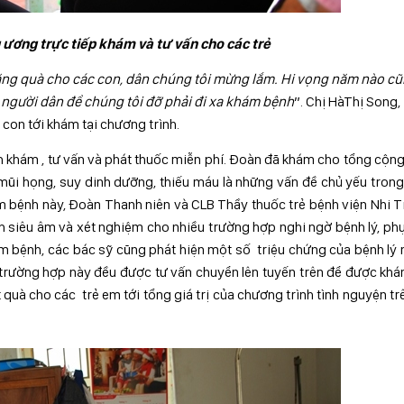
 ương trực tiếp khám và tư vấn cho các trẻ
ặng quà cho các con, dân chúng tôi mừng lắm. Hi vọng năm nào c
người dân để chúng tôi đỡ phải đi xa khám bệnh
”. Chị HàThị Song,
con tới khám tại chương trình.
h khám , tư vấn và phát thuốc miễn phí. Đoàn đã khám cho tổng cộn
ũi họng, suy dinh dưỡng, thiếu máu là những vấn đề chủ yếu tron
m bệnh này, Đoàn Thanh niên và CLB Thầy thuốc trẻ bệnh viện Nhi 
h siêu âm và xét nghiệm cho nhiều trường hợp nghi ngờ bệnh lý, ph
ám bệnh, các bác sỹ cũng phát hiện một số triệu chứng của bệnh lý
 trường hợp này đều được tư vấn chuyển lên tuyến trên để được kh
t quà cho các trẻ em tới tổng giá trị của chương trình tình nguyện t