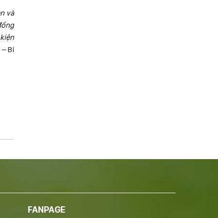
n và
đồng
 kiện
 – Bí
FANPAGE