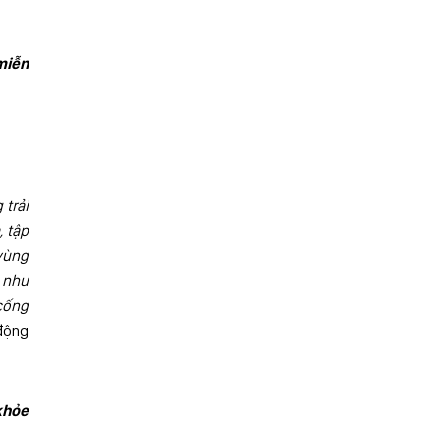
miễn
trải
, tập
 vùng
 như
 cống
 động
 khỏe