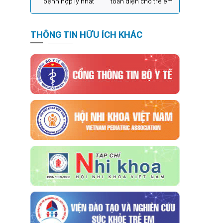
bệnh hợp lý nhất
toàn diện cho trẻ em
THÔNG TIN HỮU ÍCH KHÁC