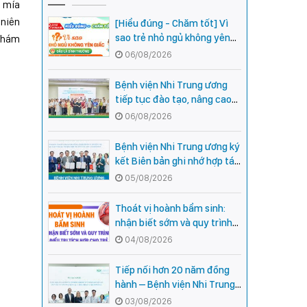
à mía
 niên
[Hiểu đúng - Chăm tốt] Vì
sao trẻ nhỏ ngủ không yên
 khám
giấc - Đâu là bình thường,
06/08/2026
đâu là dấu hiệu cần đi khám
ngay?
Bệnh viện Nhi Trung ương
tiếp tục đào tạo, nâng cao
năng lực khám, chữa bệnh
06/08/2026
Nhi khoa cho cán bộ y tế tại
các tỉnh miền núi phía Bắc
Bệnh viện Nhi Trung ương ký
kết Biên bản ghi nhớ hợp tác
với Bệnh viện Nhi Quốc gia
05/08/2026
Campuchia
Thoát vị hoành bẩm sinh:
nhận biết sớm và quy trình
điều trị tích hợp cho trẻ -
04/08/2026
chia sẻ từ các chuyên gia
hàng đầu của Bệnh Viện Nhi
Tiếp nối hơn 20 năm đồng
Trung ương
hành – Bệnh viện Nhi Trung
ương và Tổ chức Orbis (Hoa
03/08/2026