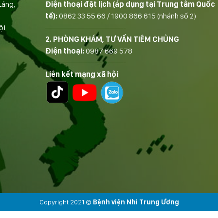
Láng,
Điện thoại đặt lịch (áp dụng tại Trung tâm Quốc
tế):
0862 33 55 66
/
1900 866 615
(nhánh số 2)
ội
——————————-
2. PHÒNG KHÁM, TƯ VẤN TIÊM CHỦNG
Điện thoại:
0987 669 578
——————————-
Liên kết mạng xã hội
:
Copyright 2021 ©
Bệnh viện Nhi Trung Ương