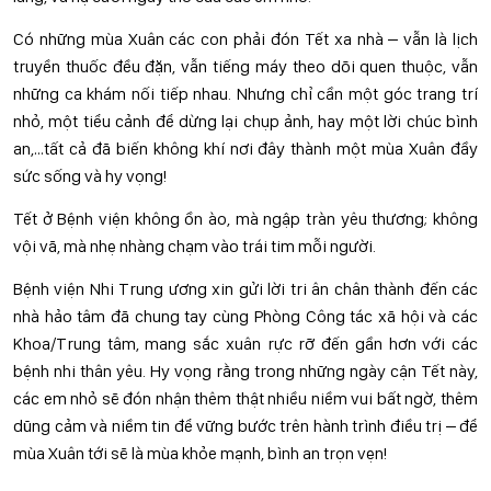
Có những mùa Xuân các con phải đón Tết xa nhà – vẫn là lịch
truyền thuốc đều đặn, vẫn tiếng máy theo dõi quen thuộc, vẫn
những ca khám nối tiếp nhau. Nhưng chỉ cần một góc trang trí
nhỏ, một tiểu cảnh để dừng lại chụp ảnh, hay một lời chúc bình
an,…tất cả đã biến không khí nơi đây thành một mùa Xuân đầy
sức sống và hy vọng!
Tết ở Bệnh viện không ồn ào, mà ngập tràn yêu thương; không
vội vã, mà nhẹ nhàng chạm vào trái tim mỗi người.
Bệnh viện Nhi Trung ương xin gửi lời tri ân chân thành đến các
nhà hảo tâm đã chung tay cùng Phòng Công tác xã hội và các
Khoa/Trung tâm, mang sắc xuân rực rỡ đến gần hơn với các
bệnh nhi thân yêu. Hy vọng rằng trong những ngày cận Tết này,
các em nhỏ sẽ đón nhận thêm thật nhiều niềm vui bất ngờ, thêm
dũng cảm và niềm tin để vững bước trên hành trình điều trị ­– để
mùa Xuân tới sẽ là mùa khỏe mạnh, bình an trọn vẹn!