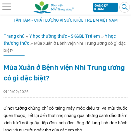
ĐĂNG KÝ
KHÁM
TẬN TÂM - CHẤT LƯỢNG VÌ SỨC KHỎE TRẺ EM VIỆT NAM
Trang chủ
»
Y học thường thức - SK&BL Trẻ em
»
Y học
thường thức
»
Mùa Xuân ở Bệnh viện Nhi Trung ương có gì đặc
biệt?
Mùa Xuân ở Bệnh viện Nhi Trung ương
có gì đặc biệt?
10/02/2026
Ở nơi tưởng chừng chỉ có tiếng máy móc điều trị và mùi thuốc
quen thuộc, Tết lại đến thật nhẹ nhàng qua những cành đào thắm
xinh tươi nơi quầy tiếp đón, ánh đèn lồng đỏ lung linh dọc hành
lang, và nụ cười ngây thơ của các em nhỏ.