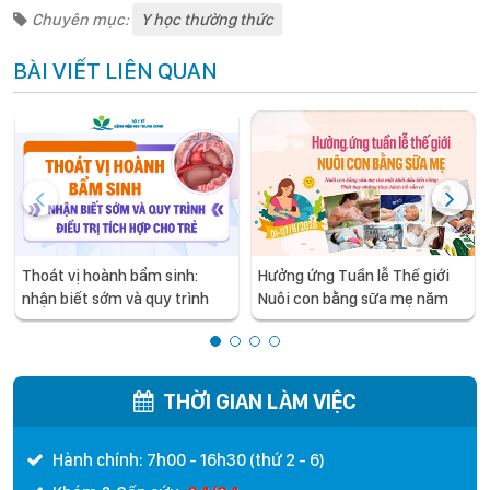
Chuyên mục:
Y học thường thức
BÀI VIẾT LIÊN QUAN
Thoát vị hoành bẩm sinh:
Hưởng ứng Tuần lễ Thế giới
nhận biết sớm và quy trình
Nuôi con bằng sữa mẹ năm
điều trị tích hợp cho trẻ -
2026
chia sẻ từ các chuyên gia
hàng đầu của Bệnh Viện Nhi
Trung ương
THỜI GIAN LÀM VIỆC
Hành chính: 7h00 - 16h30 (thứ 2 - 6)