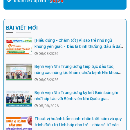
24/24
Khám & Cấp cứu:
BÀI VIẾT MỚI
[Hiểu đúng - Chăm tốt] Vì sao trẻ nhỏ ngủ
không yên giấc - Đâu là bình thường, đâu là dấu
hiệu cần đi khám ngay?
06/08/2026
Bệnh viện Nhi Trung ương tiếp tục đào tạo,
nâng cao năng lực khám, chữa bệnh Nhi khoa
cho cán bộ y tế tại các tỉnh miền núi phía Bắc
06/08/2026
Bệnh viện Nhi Trung ương ký kết Biên bản ghi
nhớ hợp tác với Bệnh viện Nhi Quốc gia
Campuchia
05/08/2026
Thoát vị hoành bẩm sinh: nhận biết sớm và quy
trình điều trị tích hợp cho trẻ - chia sẻ từ các