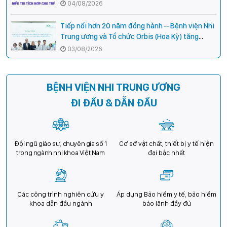
chuyên gia hàng đầu của Bệnh Viện Nhi Trung
04/08/2026
ương
Tiếp nối hơn 20 năm đồng hành – Bệnh viện Nhi
Trung ương và Tổ chức Orbis (Hoa Kỳ) tăng
cường hợp tác, mở rộng cơ hội bảo vệ thị lực
03/08/2026
cho trẻ em Việt Nam
BỆNH VIỆN NHI TRUNG ƯƠNG
ĐI ĐẦU & DẪN ĐẦU
Đội ngũ giáo sư, chuyên gia số 1
Cơ sở vật chất, thiết bị y tế hiện
trong ngành nhi khoa Việt Nam
đại bậc nhất
Các công trình nghiên cứu y
Áp dụng Bảo hiểm y tế, bảo hiểm
khoa dẫn đầu ngành
bảo lãnh đầy đủ