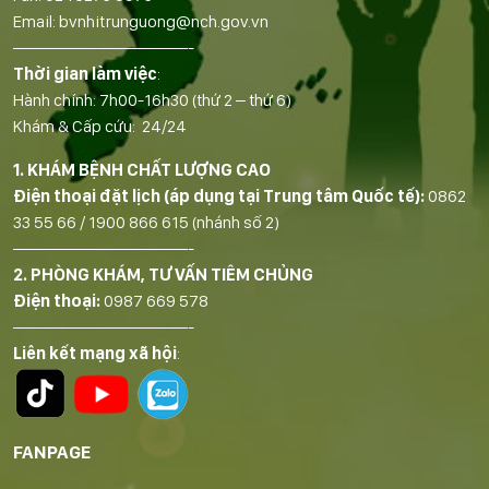
Email:
bvnhitrunguong@nch.gov.vn
——————————-
Thời gian làm việc
:
Hành chính: 7h00-16h30 (thứ 2 – thứ 6)
Khám & Cấp cứu: 24/24
1. KHÁM BỆNH CHẤT LƯỢNG CAO
Điện thoại đặt lịch (áp dụng tại Trung tâm Quốc tế):
0862
33 55 66
/
1900 866 615
(nhánh số 2)
——————————-
2. PHÒNG KHÁM, TƯ VẤN TIÊM CHỦNG
Điện thoại:
0987 669 578
——————————-
Liên kết mạng xã hội
:
FANPAGE