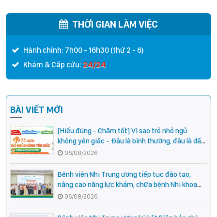
hàng đầu của Bệnh Viện Nhi
Trung ương
THỜI GIAN LÀM VIỆC
Hành chính: 7h00 - 16h30 (thứ 2 - 6)
24/24
Khám & Cấp cứu:
BÀI VIẾT MỚI
[Hiểu đúng - Chăm tốt] Vì sao trẻ nhỏ ngủ
không yên giấc - Đâu là bình thường, đâu là dấu
hiệu cần đi khám ngay?
06/08/2026
Bệnh viện Nhi Trung ương tiếp tục đào tạo,
nâng cao năng lực khám, chữa bệnh Nhi khoa
cho cán bộ y tế tại các tỉnh miền núi phía Bắc
06/08/2026