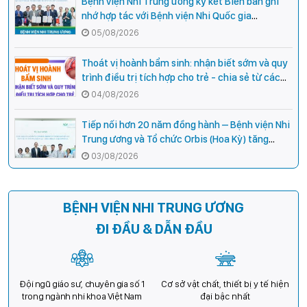
Bệnh viện Nhi Trung ương ký kết Biên bản ghi
nhớ hợp tác với Bệnh viện Nhi Quốc gia
Campuchia
05/08/2026
Thoát vị hoành bẩm sinh: nhận biết sớm và quy
trình điều trị tích hợp cho trẻ - chia sẻ từ các
chuyên gia hàng đầu của Bệnh Viện Nhi Trung
04/08/2026
ương
Tiếp nối hơn 20 năm đồng hành – Bệnh viện Nhi
Trung ương và Tổ chức Orbis (Hoa Kỳ) tăng
cường hợp tác, mở rộng cơ hội bảo vệ thị lực
03/08/2026
cho trẻ em Việt Nam
BỆNH VIỆN NHI TRUNG ƯƠNG
ĐI ĐẦU & DẪN ĐẦU
Đội ngũ giáo sư, chuyên gia số 1
Cơ sở vật chất, thiết bị y tế hiện
trong ngành nhi khoa Việt Nam
đại bậc nhất