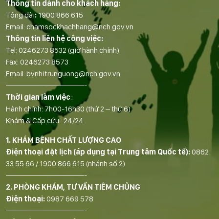
Thông tin dành cho khách hàng:
Tổng đài
:
1900 866 615
Email:
chamsockhachhang@nch.gov.vn
Thông tin liên hệ công việc:
Tel:
0246273 8532
(giờ hành chính)
Fax:
0246273 8573
Email:
bvnhitrunguong@nch.gov.vn
——————————-
Thời gian làm việc
:
Hành chính: 7h00-16h30 (thứ 2 – thứ 6)
Khám & Cấp cứu: 24/24
1. KHÁM BỆNH CHẤT LƯỢNG CAO
Điện thoại đặt lịch (áp dụng tại Trung tâm Quốc tế):
0862
33 55 66
/
1900 866 615
(nhánh số 2)
——————————-
2. PHÒNG KHÁM, TƯ VẤN TIÊM CHỦNG
Điện thoại:
0987 669 578
——————————-