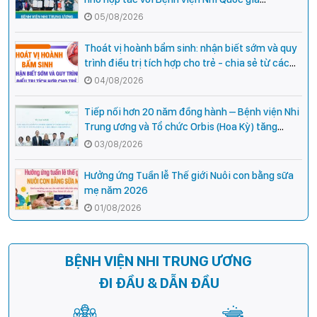
Campuchia
05/08/2026
Thoát vị hoành bẩm sinh: nhận biết sớm và quy
trình điều trị tích hợp cho trẻ - chia sẻ từ các
chuyên gia hàng đầu của Bệnh Viện Nhi Trung
04/08/2026
ương
Tiếp nối hơn 20 năm đồng hành – Bệnh viện Nhi
Trung ương và Tổ chức Orbis (Hoa Kỳ) tăng
cường hợp tác, mở rộng cơ hội bảo vệ thị lực
03/08/2026
cho trẻ em Việt Nam
Hưởng ứng Tuần lễ Thế giới Nuôi con bằng sữa
mẹ năm 2026
01/08/2026
BỆNH VIỆN NHI TRUNG ƯƠNG
ĐI ĐẦU & DẪN ĐẦU