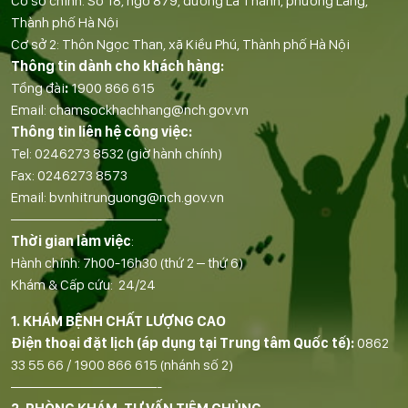
Cơ sở chính: Số 18, ngõ 879, đường La Thành, phường Láng,
Thành phố Hà Nội
Cơ sở 2: Thôn Ngọc Than, xã Kiều Phú, Thành phố Hà Nội
Thông tin dành cho khách hàng:
Tổng đài
:
1900 866 615
Email:
chamsockhachhang@nch.gov.vn
Thông tin liên hệ công việc:
Tel:
0246273 8532
(giờ hành chính)
Fax:
0246273 8573
Email:
bvnhitrunguong@nch.gov.vn
——————————-
Thời gian làm việc
:
Hành chính: 7h00-16h30 (thứ 2 – thứ 6)
Khám & Cấp cứu: 24/24
1. KHÁM BỆNH CHẤT LƯỢNG CAO
Điện thoại đặt lịch (áp dụng tại Trung tâm Quốc tế):
0862
33 55 66
/
1900 866 615
(nhánh số 2)
——————————-