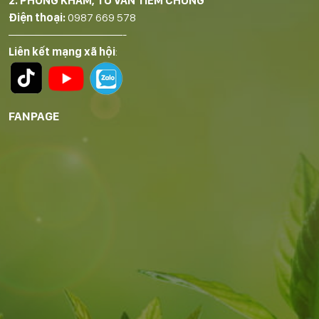
2. PHÒNG KHÁM, TƯ VẤN TIÊM CHỦNG
Điện thoại:
0987 669 578
——————————-
Liên kết mạng xã hội
:
FANPAGE