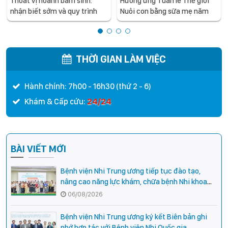
Thoát vị hoành bẩm sinh:
Hưởng ứng Tuần lễ Thế giới
nhận biết sớm và quy trình
Nuôi con bằng sữa mẹ năm
điều trị tích hợp cho trẻ -
2026
chia sẻ từ các chuyên gia
hàng đầu của Bệnh Viện Nhi
Trung ương
THỜI GIAN LÀM VIỆC
Hành chính: 7h00 - 16h30 (thứ 2 - 6)
24/24
Khám & Cấp cứu:
BÀI VIẾT MỚI
Bệnh viện Nhi Trung ương tiếp tục đào tạo,
nâng cao năng lực khám, chữa bệnh Nhi khoa
cho cán bộ y tế tại các tỉnh miền núi phía Bắc
06/08/2026
Bệnh viện Nhi Trung ương ký kết Biên bản ghi
nhớ hợp tác với Bệnh viện Nhi Quốc gia