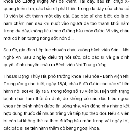
khoa Đô Lương (Nghệ An) để khám. Tại đây, sau khi chụp X-
quang kiểm tra, các bác sĩ phát hiện trong dạ dày của cháu có
13 viên bi kết thành một dãy dài. Các bác sĩ cho biết, do là bi
nam châm nên sau khi nuốt vào người đã tạo thành khối nằm
trong dạ dày, không tiêu theo đường hậu môn được. Vì vậy, cháu
mới có hiện tượng nóng sốt, nôn ói…
Sau đó, gia đình tiếp tục chuyển cháu xuống bệnh viện Sản – Nhi
Nghệ An. Sau 2 ngày điều trị hồi sức, các bác sĩ và gia đình
quyết định chuyển cháu ra Bệnh viện Nhi Trung ương.
Ths.Bs Đặng Thúy Hà, phó trưởng khoa Tiêu hóa - Bệnh viện Nhi
Trung ương cho biết, ngày 18/4, cháu S đã được các bác sĩ tiến
hành nội soi và lấy ra 9 trong tổng số 13 viên bi. Hiện tình trạng
bệnh nhân tạm thời ổn định, do không có các dấu hiệu ngoại
khoa nên bệnh nhân được ăn uống nhẹ, vận động nhẹ nhàng kết
hợp dùng thuốc để nhuận tràng và tiếp tục theo dõi. Nếu 4 viên
bi còn lại không thể ra theo đường hậu môn trong vài ngày tới,
các bác sĩ sẽ tiến hành thăm dò bằng ngoại khoa.