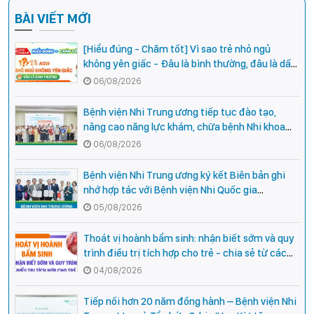
BÀI VIẾT MỚI
[Hiểu đúng - Chăm tốt] Vì sao trẻ nhỏ ngủ
không yên giấc - Đâu là bình thường, đâu là dấu
hiệu cần đi khám ngay?
06/08/2026
Bệnh viện Nhi Trung ương tiếp tục đào tạo,
nâng cao năng lực khám, chữa bệnh Nhi khoa
cho cán bộ y tế tại các tỉnh miền núi phía Bắc
06/08/2026
Bệnh viện Nhi Trung ương ký kết Biên bản ghi
nhớ hợp tác với Bệnh viện Nhi Quốc gia
Campuchia
05/08/2026
Thoát vị hoành bẩm sinh: nhận biết sớm và quy
trình điều trị tích hợp cho trẻ - chia sẻ từ các
chuyên gia hàng đầu của Bệnh Viện Nhi Trung
04/08/2026
ương
Tiếp nối hơn 20 năm đồng hành – Bệnh viện Nhi