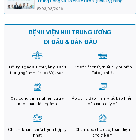
Trung ương và Tổ chức Orbis (Hoa Kỳ) tăng
cường hợp tác, mở rộng cơ hội bảo vệ thị lực
03/08/2026
cho trẻ em Việt Nam
BỆNH VIỆN NHI TRUNG ƯƠNG
ĐI ĐẦU & DẪN ĐẦU
Đội ngũ giáo sư, chuyên gia số 1
Cơ sở vật chất, thiết bị y tế hiện
trong ngành nhi khoa Việt Nam
đại bậc nhất
Các công trình nghiên cứu y
Áp dụng Bảo hiểm y tế, bảo hiểm
khoa dẫn đầu ngành
bảo lãnh đầy đủ
Chi phí khám chữa bệnh hợp lý
Chăm sóc chu đáo, toàn diện
nhất
cho trẻ em