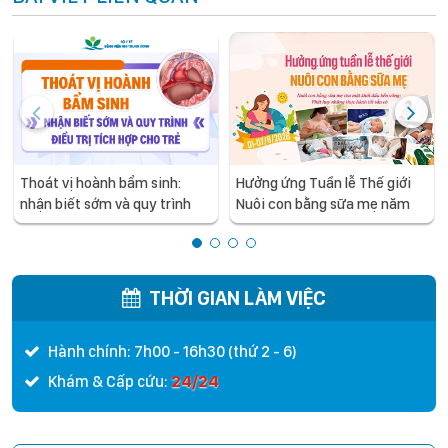
Thoát vị hoành bẩm sinh:
Hưởng ứng Tuần lễ Thế giới
nhận biết sớm và quy trình
Nuôi con bằng sữa mẹ năm
điều trị tích hợp cho trẻ -
2026
chia sẻ từ các chuyên gia
hàng đầu của Bệnh Viện Nhi
Trung ương
THỜI GIAN LÀM VIỆC
Hành chính: 7h00 - 16h30 (thứ 2 - 6)
24/24
Khám & Cấp cứu: