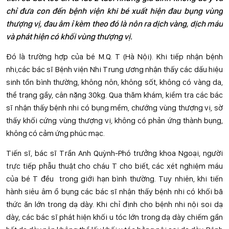
chỉ đưa con đến bệnh viện khi bé xuất hiện đau bụng vùng
thượng vị, đau âm ỉ kèm theo đó là nôn ra dịch vàng, dịch máu
và phát hiện có khối vùng thượng vị.
Đó là trường hợp của bé M.Q. T (Hà Nội). Khi tiếp nhận bệnh
nhi,các bác sĩ Bệnh viện Nhi Trung ương nhận thấy các dấu hiệu
sinh tồn bình thường, không nôn, không sốt, không có vàng da,
thể trạng gầy, cân nặng 30kg. Qua thăm khám, kiểm tra các bác
sĩ nhận thấy bệnh nhi có bụng mềm, chướng vùng thượng vị, sờ
thấy khối cứng vùng thượng vị, không có phản ứng thành bụng,
không có cảm ứng phúc mạc.
Tiến sĩ, bác sĩ Trần Anh Quỳnh-Phó trưởng khoa Ngoại, người
trực tiếp phẫu thuật cho cháu T cho biết, các xét nghiệm máu
của bé T đều trong giới hạn bình thường. Tuy nhiên, khi tiến
hành siêu âm ổ bụng các bác sĩ nhận thấy bệnh nhi có khối bã
thức ăn lớn trong dạ dày. Khi chỉ định cho bệnh nhi nội soi dạ
dày, các bác sĩ phát hiện khối u tóc lớn trong dạ dày chiếm gần