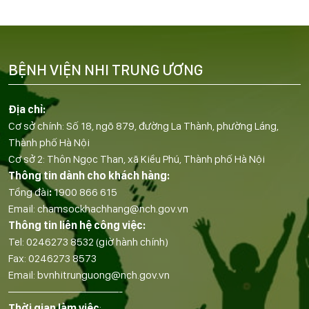
BỆNH VIỆN NHI TRUNG ƯƠNG
Địa chỉ:
Cơ sở chính: Số 18, ngõ 879, đường La Thành, phường Láng,
Thành phố Hà Nội
Cơ sở 2: Thôn Ngọc Than, xã Kiều Phú, Thành phố Hà Nội
Thông tin dành cho khách hàng:
Tổng đài
:
1900 866 615
Email:
chamsockhachhang@nch.gov.vn
Thông tin liên hệ công việc:
Tel:
0246273 8532
(giờ hành chính)
Fax:
0246273 8573
Email:
bvnhitrunguong@nch.gov.vn
——————————-
Thời gian làm việc
: