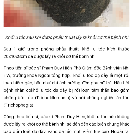
Khối u tóc sau khi được phẫu thuật lấy ra khỏi cơ thể bệnh nhi
Sau 1 giờ trong phòng phẫu thuật, khối u tóc kích thước
20x10x8cm đã được lấy ra khỏi cơ thể bệnh nhi.
Theo tiến sĩ bác sĩ Phạm Duy Hiền-Phó Giám đốc Bệnh viện Nhi
TW, trưởng khoa Ngoại tổng hợp, khối u tóc dạ dày là một rối
loạn hiếm gặp, hầu như chỉ ảnh hưởng đến phụ nữ trẻ. Hầu hết
bệnh nhân cókhối u tóc dạ dày bị rối loạn tâm thần bao gồm
chứng bứt tóc (Trichotillomania) và hội chứng nghiện ăn tóc
(Trichophagia)
Cũng theo tiến sĩ, bác sĩ Phạm Duy Hiền, khối u tóc nếu không
được lấy ra khỏi cơ thể bệnh nhi sẽ dẫn đến các biến chứng khác
bao gồm loét dạ dày, vàng da tắc mật, viêm tụy cấp. Ngoài ra,