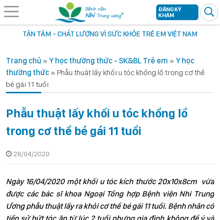
ĐĂNG KÝ
KHÁM
TẬN TÂM - CHẤT LƯỢNG VÌ SỨC KHỎE TRẺ EM VIỆT NAM
Trang chủ
»
Y học thường thức - SK&BL Trẻ em
»
Y học
thường thức
»
Phẫu thuật lấy khối u tóc khổng lồ trong cơ thể
bé gái 11 tuổi
Phẫu thuật lấy khối u tóc khổng lồ
trong cơ thể bé gái 11 tuổi
28/04/2020
Ngày 16/04/2020 một khối u tóc kích thước 20x10x8cm vừa
được các bác sĩ khoa Ngoại Tổng hợp Bệnh viện Nhi Trung
Ương phẫu thuật lấy ra khỏi cơ thể bé gái 11 tuổi. Bệnh nhân có
tiền sử bứt tóc ăn từ lúc 2 tuổi nhưng gia đình không để ý và