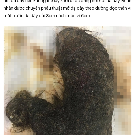
hết dạ dày nên không thể lấy khối u tóc bằng nội soi dạ dày. Bệnh
nhân được chuyển phẫu thuật mở dạ dày theo đường dọc thân vị
mặt trước dạ dày dài 8cm cách môn vị 6cm.