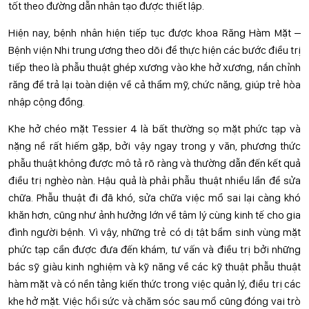
tốt theo đường dẫn nhân tạo được thiết lập.
Hiện nay, bệnh nhân hiện tiếp tục được khoa Răng Hàm Mặt –
Bệnh viện Nhi trung ương theo dõi để thực hiện các bước điều trị
tiếp theo là phẫu thuật ghép xương vào khe hở xương, nắn chỉnh
răng để trả lại toàn diện về cả thẩm mỹ, chức năng, giúp trẻ hòa
nhập cộng đồng.
Khe hở chéo mặt Tessier 4 là bất thường sọ mặt phức tạp và
nặng nề rất hiếm gặp, bởi vậy ngay trong y văn, phương thức
phẫu thuật không được mô tả rõ ràng và thường dẫn đến kết quả
điều trị nghèo nàn. Hậu quả là phải phẫu thuật nhiều lần để sửa
chữa. Phẫu thuật đi đã khó, sửa chữa việc mổ sai lại càng khó
khăn hơn, cũng như ảnh hưởng lớn về tâm lý cùng kinh tế cho gia
đình người bệnh. Vì vậy, những trẻ có dị tật bẩm sinh vùng mặt
phức tạp cần được đưa đến khám, tư vấn và điều trị bởi những
bác sỹ giàu kinh nghiệm và kỹ năng về các kỹ thuật phẫu thuật
hàm mặt và có nền tảng kiến thức trong việc quản lý, điều trị các
khe hở mặt. Việc hồi sức và chăm sóc sau mổ cũng đóng vai trò