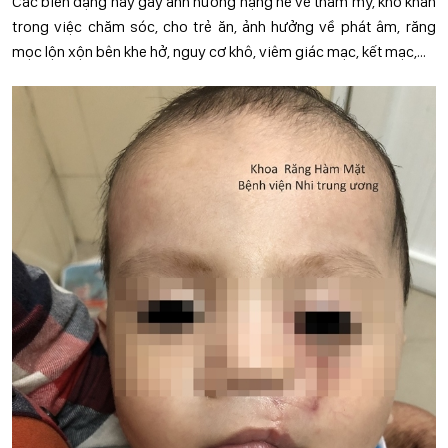
Các biến dạng này gây ảnh hưởng nặng nề về thẩm mỹ, khó khăn
trong việc chăm sóc, cho trẻ ăn, ảnh hưởng về phát âm, răng
mọc lộn xộn bên khe hở, nguy cơ khô, viêm giác mạc, kết mạc,…