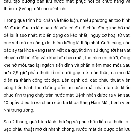
cầu, tạo đường dẫn lưu nước mắt, phục hồi cả chức năng và
thẩm mỹ vùng mặt cho bệnh nhi.
Trong quá trình hội chẩn và thảo luận, nhiều phương án tạo hình
đã được đưa ra làm sao để vừa có đủ tổ chức đóng khe hở mà
để lại ít sẹo nhất, ít biến dạng co kéo nhất, nguy cơ hoại tử vạt,
bục vết mổ do căng, do thiểu dưỡng là thấp nhất. Cuối cùng, các
bác sỹ tại khoa Răng Hàm Mặt đã quyết định sử dụng tới hai vạt
chuyển để bù đắp vào khe hở chéo mặt, tạo hình mi dưới, đóng
khe hở môi, tạo lại ngách tiền đình và phần niêm mạc môi. Sau
hơn 2,5 giờ phẫu thuật tỉ mỉ dưới gây mê toàn thân, ca mổ đã
diễn ra thành công tốt đẹp. Bên cạnh đó, các phẫu thuật viên
cũng tiến hành tạo đường dẫn lưu nước mắt nhân tạo để khắc
phục tình trạng chảy tràn nước mắt. Bệnh nhân được ra viện sau
10 ngày điều trị và chăm sóc tại khoa Răng Hàm Mặt, bệnh viện
Nhi trung ương.
Sau 2 tháng, quá trình lành thương và phục hồi diễn ra thuận lợi.
Sẹo phẫu thuật mờ đi nhanh chóng. Nước mắt đã được dẫn lưu