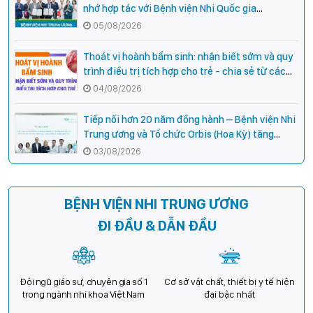
nhớ hợp tác với Bệnh viện Nhi Quốc gia
Campuchia
05/08/2026
Thoát vị hoành bẩm sinh: nhận biết sớm và quy
trình điều trị tích hợp cho trẻ - chia sẻ từ các
chuyên gia hàng đầu của Bệnh Viện Nhi Trung
04/08/2026
ương
Tiếp nối hơn 20 năm đồng hành – Bệnh viện Nhi
Trung ương và Tổ chức Orbis (Hoa Kỳ) tăng
cường hợp tác, mở rộng cơ hội bảo vệ thị lực
03/08/2026
cho trẻ em Việt Nam
BỆNH VIỆN NHI TRUNG ƯƠNG
ĐI ĐẦU & DẪN ĐẦU
Đội ngũ giáo sư, chuyên gia số 1
Cơ sở vật chất, thiết bị y tế hiện
trong ngành nhi khoa Việt Nam
đại bậc nhất