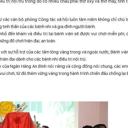
u trị nội trú trong đó có nhiều cháu phải thở oxy và thở máy, tình 
như các cán bộ phòng Công tác xã hội luôn tâm niệm không chỉ chú 
tinh thần của các bệnh nhi và gia đình người bệnh.
nhỏ đến khám và điều trị tại bệnh viện sẽ được vui chơi miễn phí,
ững đồ chơi hiện đại, an toàn.
 với sự hỗ trợ của các tấm lòng vàng trong và ngoài nước, Bệnh việ
iện đại dành cho các bệnh nhi điều trị nội trú.
ay của Ngân Hàng An Bình nói riêng và cộng đồng nói chung, các e
 vui chơi, từ đó thêm vững vàng trong hành trình chiến đấu chống lại