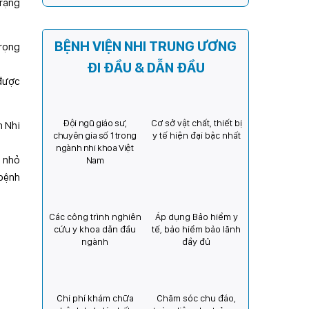
trạng
Kỳ) tăng cường hợp tác, mở
rộng cơ hội bảo vệ thị lực
cho trẻ em Việt Nam
BỆNH VIỆN NHI TRUNG ƯƠNG
trọng
ĐI ĐẦU & DẪN ĐẦU
 được
Đội ngũ giáo sư,
Cơ sở vật chất, thiết bị
n Nhi
chuyên gia số 1 trong
y tế hiện đại bậc nhất
ngành nhi khoa Việt
m nhỏ
Nam
 bệnh
Các công trình nghiên
Áp dụng Bảo hiểm y
cứu y khoa dẫn đầu
tế, bảo hiểm bảo lãnh
ngành
đầy đủ
Chi phí khám chữa
Chăm sóc chu đáo,