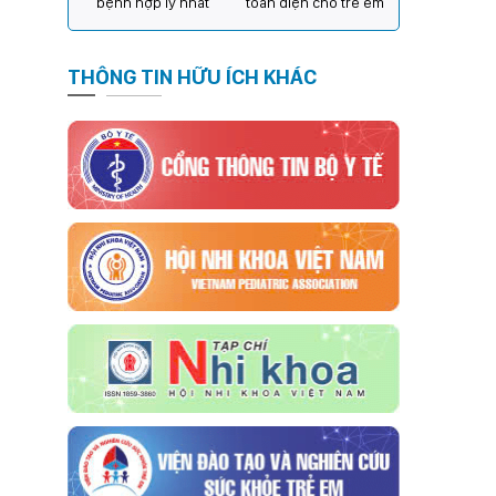
bệnh hợp lý nhất
toàn diện cho trẻ em
THÔNG TIN HỮU ÍCH KHÁC