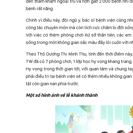
đến thăm khám ngoại trú và hơn gần 2.000 bệnh nhi điề
bệnh rất nặng.
Chính vì điều này, đội ngũ y, bác sĩ bệnh viện cũng 
công tác chuyên môn mà còn tích cực chăm lo đời sống 
Với việc có thêm phòng chơi Xứ sở thần tiên, các em 
sống trong một không gian sắc màu đầy lôi cuốn với nh
Theo ThS Dương Thị Minh Thu, tính đến thời điểm này,
TW đã có 7 phòng chơi, 1 lớp học hy vọng khang trang, h
Hy vọng trong thời gian tới, với quan tâm và chung t
phải điều trị tại bệnh viện sẽ có thêm nhiều không gian
tật còn gian nan phía trước.
Một số hình ảnh về lễ khánh thành