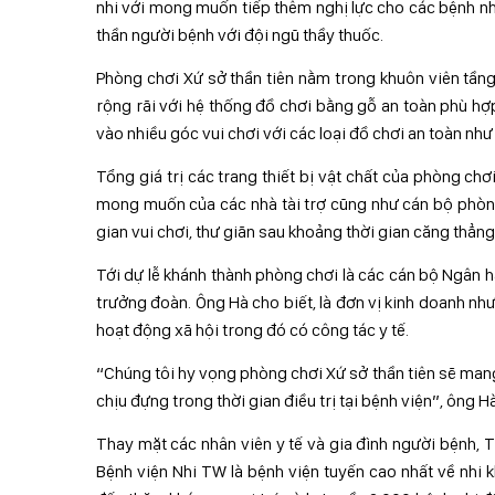
nhi với mong muốn tiếp thêm nghị lực cho các bệnh nhi 
thần người bệnh với đội ngũ thầy thuốc.
Phòng chơi Xứ sở thần tiên nằm trong khuôn viên tầng
rộng rãi với hệ thống đồ chơi bằng gỗ an toàn phù hợp
vào nhiều góc vui chơi với các loại đồ chơi an toàn nh
Tổng giá trị các trang thiết bị vật chất của phòng chơi
mong muốn của các nhà tài trợ cũng như cán bộ phòng
gian vui chơi, thư giãn sau khoảng thời gian căng thẳng 
Tới dự lễ khánh thành phòng chơi là các cán bộ Ngân
trưởng đoàn. Ông Hà cho biết, là đơn vị kinh doanh n
hoạt động xã hội trong đó có công tác y tế.
“Chúng tôi hy vọng phòng chơi Xứ sở thần tiên sẽ mang
chịu đựng trong thời gian điều trị tại bệnh viện”, ông Hà
Thay mặt các nhân viên y tế và gia đình người bệnh,
Bệnh viện Nhi TW là bệnh viện tuyến cao nhất về nhi 