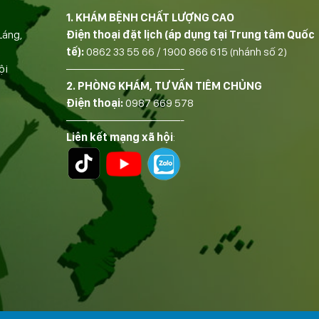
1. KHÁM BỆNH CHẤT LƯỢNG CAO
Láng,
Điện thoại đặt lịch (áp dụng tại Trung tâm Quốc
tế):
0862 33 55 66
/
1900 866 615
(nhánh số 2)
ội
——————————-
2. PHÒNG KHÁM, TƯ VẤN TIÊM CHỦNG
Điện thoại:
0987 669 578
——————————-
Liên kết mạng xã hội
: