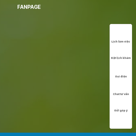
FANPAGE
Lịch làm việc
Đặt lịch khám
Gọi điện
Chat tư vấn
Gửi góp ý