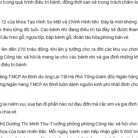
trong quá trình điều trị bệnh, đồng thời san sẻ trọng trách chăm lo
 12 của khoa Tạo Hình Sọ Mặt và Chỉnh Hình Nhi. Đây là một không
 theo từng độ tuổi. Các bệnh nhi đang điều trị tại đây sẽ được tha
ư Cầu treo gỗ, ngựa lốp, bập bênh gỗ, đoàn tàu hỏa,phòng bán vé.
 lên đến 270 triệu đồng. Khi lên ý tưởng cho ra đời các khu vui chơi
 Công tác xã hội là mang lại cho các bệnh nhi và gia đình những 
điều trị bệnh.
 hàng TMCP An Bình do ông Lại Tất Hà Phó Tổng Giám đốc Ngân hàn
hưng Ngân hàng TMCP An Bình luôn dành nguồn kinh phí nhất định ch
 lại niềm vui, xua tan đi phần nào sự đau đớn mà các em và gia đình
 chia sẻ.
 ThS Dương Thị Minh Thu-Trưởng phòng phòng Công tác xã hội cho 
khoa của toàn miền Bắc. Mỗi ngày, bệnh viện tiếp nhận gần 5.000 t