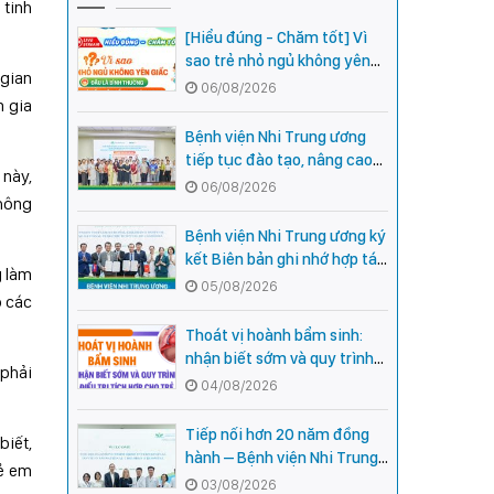
 tinh
[Hiểu đúng - Chăm tốt] Vì
sao trẻ nhỏ ngủ không yên
 gian
giấc - Đâu là bình thường,
06/08/2026
m gia
đâu là dấu hiệu cần đi khám
ngay?
Bệnh viện Nhi Trung ương
tiếp tục đào tạo, nâng cao
 này,
năng lực khám, chữa bệnh
06/08/2026
không
Nhi khoa cho cán bộ y tế tại
các tỉnh miền núi phía Bắc
Bệnh viện Nhi Trung ương ký
kết Biên bản ghi nhớ hợp tác
g làm
với Bệnh viện Nhi Quốc gia
05/08/2026
o các
Campuchia
Thoát vị hoành bẩm sinh:
nhận biết sớm và quy trình
 phải
điều trị tích hợp cho trẻ -
04/08/2026
chia sẻ từ các chuyên gia
hàng đầu của Bệnh Viện Nhi
Tiếp nối hơn 20 năm đồng
biết,
Trung ương
hành – Bệnh viện Nhi Trung
rẻ em
ương và Tổ chức Orbis (Hoa
03/08/2026