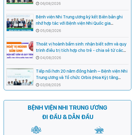
cho cán bộ y tế tại các tỉnh miền núi phía Bắc
06/08/2026
Bệnh viện Nhi Trung ương ký kết Biên bản ghi
nhớ hợp tác với Bệnh viện Nhi Quốc gia
Campuchia
05/08/2026
Thoát vị hoành bẩm sinh: nhận biết sớm và quy
trình điều trị tích hợp cho trẻ - chia sẻ từ các
chuyên gia hàng đầu của Bệnh Viện Nhi Trung
04/08/2026
ương
Tiếp nối hơn 20 năm đồng hành – Bệnh viện Nhi
Trung ương và Tổ chức Orbis (Hoa Kỳ) tăng
cường hợp tác, mở rộng cơ hội bảo vệ thị lực
03/08/2026
cho trẻ em Việt Nam
BỆNH VIỆN NHI TRUNG ƯƠNG
ĐI ĐẦU & DẪN ĐẦU