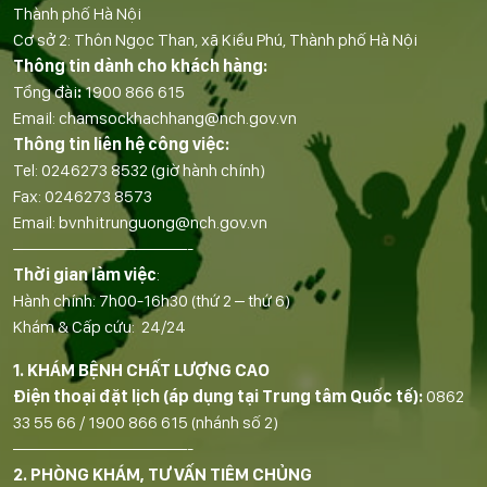
Thành phố Hà Nội
Cơ sở 2: Thôn Ngọc Than, xã Kiều Phú, Thành phố Hà Nội
Thông tin dành cho khách hàng:
Tổng đài
:
1900 866 615
Email:
chamsockhachhang@nch.gov.vn
Thông tin liên hệ công việc:
Tel:
0246273 8532
(giờ hành chính)
Fax:
0246273 8573
Email:
bvnhitrunguong@nch.gov.vn
——————————-
Thời gian làm việc
:
Hành chính: 7h00-16h30 (thứ 2 – thứ 6)
Khám & Cấp cứu: 24/24
1. KHÁM BỆNH CHẤT LƯỢNG CAO
Điện thoại đặt lịch (áp dụng tại Trung tâm Quốc tế):
0862
33 55 66
/
1900 866 615
(nhánh số 2)
——————————-
2. PHÒNG KHÁM, TƯ VẤN TIÊM CHỦNG