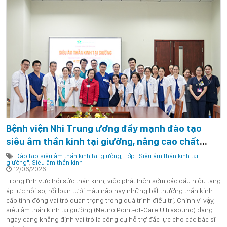
Bệnh viện Nhi Trung ương đẩy mạnh đào tạo
siêu âm thần kinh tại giường, nâng cao chất
lượng hồi sức bệnh nhi
Đào tạo siêu âm thần kinh tại giường
,
Lớp "Siêu âm thần kinh tại
giường"
,
Siêu âm thần kinh
12/06/2026
Trong lĩnh vực hồi sức thần kinh, việc phát hiện sớm các dấu hiệu tăng
áp lực nội sọ, rối loạn tưới máu não hay những bất thường thần kinh
cấp tính đóng vai trò quan trọng trong quá trình điều trị. Chính vì vậy,
siêu âm thần kinh tại giường (Neuro Point-of-Care Ultrasound) đang
ngày càng khẳng định vai trò là công cụ hỗ trợ đắc lực cho các bác sĩ