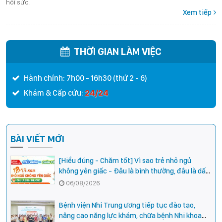
hồi sức.
Xem tiếp
THỜI GIAN LÀM VIỆC
Hành chính: 7h00 - 16h30 (thứ 2 - 6)
24/24
Khám & Cấp cứu:
BÀI VIẾT MỚI
[Hiểu đúng - Chăm tốt] Vì sao trẻ nhỏ ngủ
không yên giấc - Đâu là bình thường, đâu là dấu
hiệu cần đi khám ngay?
06/08/2026
Bệnh viện Nhi Trung ương tiếp tục đào tạo,
nâng cao năng lực khám, chữa bệnh Nhi khoa