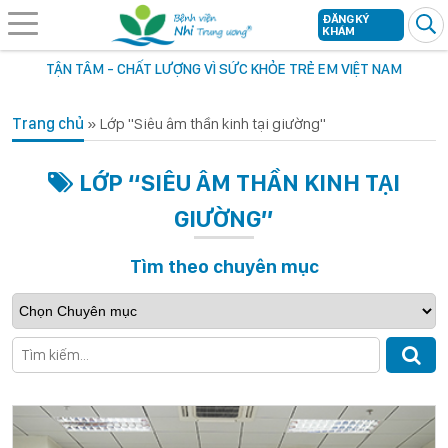
ĐĂNG KÝ
KHÁM
TẬN TÂM - CHẤT LƯỢNG VÌ SỨC KHỎE TRẺ EM VIỆT NAM
Trang chủ
»
Lớp "Siêu âm thần kinh tại giường"
LỚP “SIÊU ÂM THẦN KINH TẠI
GIƯỜNG”
Tìm theo chuyên mục