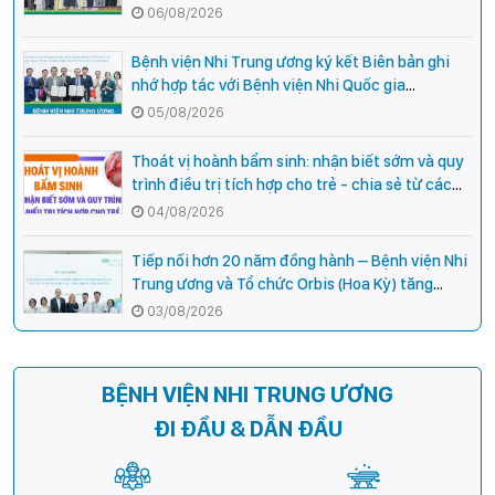
cho cán bộ y tế tại các tỉnh miền núi phía Bắc
06/08/2026
Bệnh viện Nhi Trung ương ký kết Biên bản ghi
nhớ hợp tác với Bệnh viện Nhi Quốc gia
Campuchia
05/08/2026
Thoát vị hoành bẩm sinh: nhận biết sớm và quy
trình điều trị tích hợp cho trẻ - chia sẻ từ các
chuyên gia hàng đầu của Bệnh Viện Nhi Trung
04/08/2026
ương
Tiếp nối hơn 20 năm đồng hành – Bệnh viện Nhi
Trung ương và Tổ chức Orbis (Hoa Kỳ) tăng
cường hợp tác, mở rộng cơ hội bảo vệ thị lực
03/08/2026
cho trẻ em Việt Nam
BỆNH VIỆN NHI TRUNG ƯƠNG
ĐI ĐẦU & DẪN ĐẦU