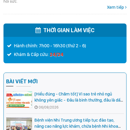
hồi sức.
Xem tiếp
THỜI GIAN LÀM VIỆC
Hành chính: 7h00 - 16h30 (thứ 2 - 6)
24/24
Khám & Cấp cứu:
BÀI VIẾT MỚI
[Hiểu đúng - Chăm tốt] Vì sao trẻ nhỏ ngủ
không yên giấc - Đâu là bình thường, đâu là dấu
hiệu cần đi khám ngay?
06/08/2026
Bệnh viện Nhi Trung ương tiếp tục đào tạo,
nâng cao năng lực khám, chữa bệnh Nhi khoa