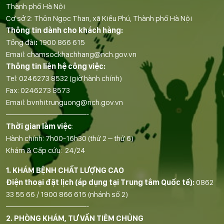
Thành phố Hà Nội
Cơ sở 2: Thôn Ngọc Than, xã Kiều Phú, Thành phố Hà Nội
Thông tin dành cho khách hàng:
Tổng đài
:
1900 866 615
Email:
chamsockhachhang@nch.gov.vn
Thông tin liên hệ công việc:
Tel:
0246273 8532
(giờ hành chính)
Fax:
0246273 8573
Email:
bvnhitrunguong@nch.gov.vn
——————————-
Thời gian làm việc
:
Hành chính: 7h00-16h30 (thứ 2 – thứ 6)
Khám & Cấp cứu: 24/24
1. KHÁM BỆNH CHẤT LƯỢNG CAO
Điện thoại đặt lịch (áp dụng tại Trung tâm Quốc tế):
0862
33 55 66
/
1900 866 615
(nhánh số 2)
——————————-
2. PHÒNG KHÁM, TƯ VẤN TIÊM CHỦNG