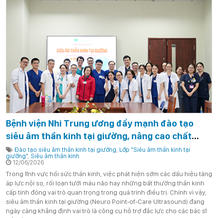
Bệnh viện Nhi Trung ương đẩy mạnh đào tạo
siêu âm thần kinh tại giường, nâng cao chất
lượng hồi sức bệnh nhi
Đào tạo siêu âm thần kinh tại giường
,
Lớp "Siêu âm thần kinh tại
giường"
,
Siêu âm thần kinh
12/06/2026
Trong lĩnh vực hồi sức thần kinh, việc phát hiện sớm các dấu hiệu tăng
áp lực nội sọ, rối loạn tưới máu não hay những bất thường thần kinh
cấp tính đóng vai trò quan trọng trong quá trình điều trị. Chính vì vậy,
siêu âm thần kinh tại giường (Neuro Point-of-Care Ultrasound) đang
ngày càng khẳng định vai trò là công cụ hỗ trợ đắc lực cho các bác sĩ