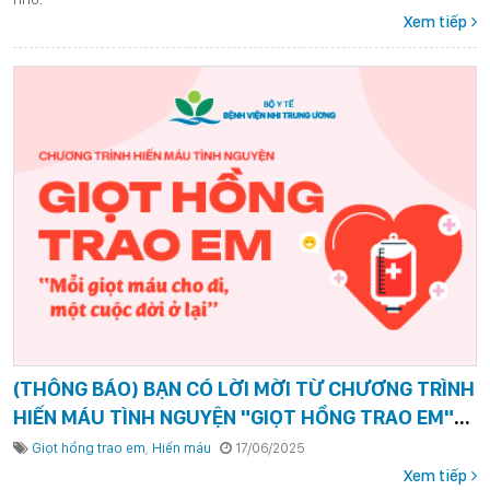
Xem tiếp
(THÔNG BÁO) BẠN CÓ LỜI MỜI TỪ CHƯƠNG TRÌNH
HIẾN MÁU TÌNH NGUYỆN "GIỌT HỒNG TRAO EM"
DỊP NGHỈ HÈ
Giọt hồng trao em
,
Hiến máu
17/06/2025
Xem tiếp