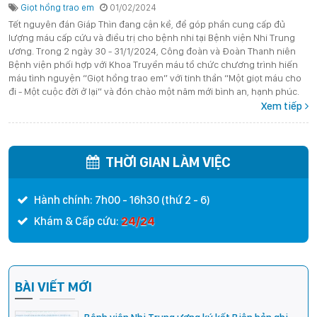
dành tặng bệnh nhi dịp Tết Nguyên đán Giáp
Giọt hồng trao em
01/02/2024
Thìn
Tết nguyên đán Giáp Thìn đang cận kề, để góp phần cung cấp đủ
lượng máu cấp cứu và điều trị cho bệnh nhi tại Bệnh viện Nhi Trung
ương. Trong 2 ngày 30 - 31/1/2024, Công đoàn và Đoàn Thanh niên
Bệnh viện phối hợp với Khoa Truyền máu tổ chức chương trình hiến
máu tình nguyện “Giọt hồng trao em” với tinh thần “Một giọt máu cho
đi - Một cuộc đời ở lại” và đón chào một năm mới bình an, hạnh phúc.
Xem tiếp
THỜI GIAN LÀM VIỆC
Hành chính: 7h00 - 16h30 (thứ 2 - 6)
24/24
Khám & Cấp cứu:
BÀI VIẾT MỚI