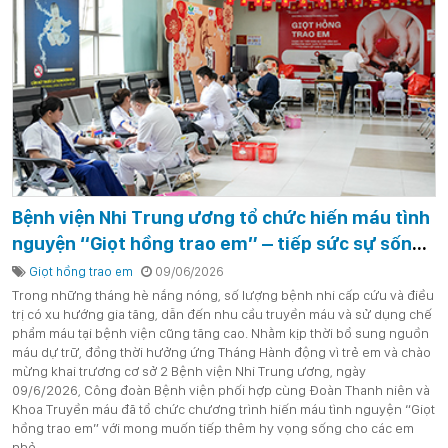
Bệnh viện Nhi Trung ương tổ chức hiến máu tình
nguyện “Giọt hồng trao em” – tiếp sức sự sống
cho bệnh nhi giữa mùa hè khan hiếm nguồn máu
Giọt hồng trao em
09/06/2026
Trong những tháng hè nắng nóng, số lượng bệnh nhi cấp cứu và điều
trị có xu hướng gia tăng, dẫn đến nhu cầu truyền máu và sử dụng chế
phẩm máu tại bệnh viện cũng tăng cao. Nhằm kịp thời bổ sung nguồn
máu dự trữ, đồng thời hưởng ứng Tháng Hành động vì trẻ em và chào
mừng khai trương cơ sở 2 Bệnh viện Nhi Trung ương, ngày
09/6/2026, Công đoàn Bệnh viện phối hợp cùng Đoàn Thanh niên và
Khoa Truyền máu đã tổ chức chương trình hiến máu tình nguyện “Giọt
hồng trao em” với mong muốn tiếp thêm hy vọng sống cho các em
nhỏ.