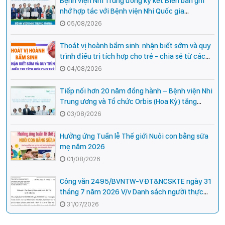
Bệnh viện Nhi Trung ương ký kết Biên bản ghi
nhớ hợp tác với Bệnh viện Nhi Quốc gia
Campuchia
05/08/2026
Thoát vị hoành bẩm sinh: nhận biết sớm và quy
trình điều trị tích hợp cho trẻ - chia sẻ từ các
chuyên gia hàng đầu của Bệnh Viện Nhi Trung
04/08/2026
ương
Tiếp nối hơn 20 năm đồng hành – Bệnh viện Nhi
Trung ương và Tổ chức Orbis (Hoa Kỳ) tăng
cường hợp tác, mở rộng cơ hội bảo vệ thị lực
03/08/2026
cho trẻ em Việt Nam
Hưởng ứng Tuần lễ Thế giới Nuôi con bằng sữa
mẹ năm 2026
01/08/2026
Công văn 2495/BVNTW-VĐT&NCSKTE ngày 31
tháng 7 năm 2026 V/v Danh sách người thực
hành hoàn thành thời gian thực hành khám
31/07/2026
bệnh, chữa bệnh đối với chức danh Bác sĩ Y
khoa