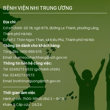
BỆNH VIỆN NHI TRUNG ƯƠNG
Địa chỉ:
Cơ sở chính: Số 18, ngõ 879, đường La Thành, phường Láng,
Thành phố Hà Nội
Cơ sở 2: Thôn Ngọc Than, xã Kiều Phú, Thành phố Hà Nội
Thông tin dành cho khách hàng:
Tổng đài
:
1900 866 615
Email:
chamsockhachhang@nch.gov.vn
Thông tin liên hệ công việc:
Tel:
0246273 8532
(giờ hành chính)
Fax:
0246273 8573
Email:
bvnhitrunguong@nch.gov.vn
——————————-
Thời gian làm việc
:
Hành chính: 7h00-16h30 (thứ 2 – thứ 6)
Khám & Cấp cứu: 24/24