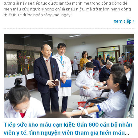
tương ái này sẽ tiếp tục được lan tỏa mạnh mẽ trong cộng đồng để
hiến máu cứu người không chỉ là khẩu hiệu, mà trở thành hành động
thiết thực được nhân rộng mỗi ngày”.
Xem tiếp
Tiếp sức kho máu cạn kiệt: Gần 600 cán bộ nhân
viên y tế, tình nguyện viên tham gia hiến máu