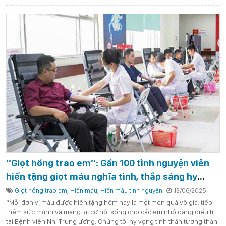
“Giọt hồng trao em”: Gần 100 tình nguyện viên
hiến tặng giọt máu nghĩa tình, thắp sáng hy
vọng cho bệnh nhi
Giọt hồng trao em
,
Hiến máu
,
Hiến máu tình nguyện
13/06/2025
“Mỗi đơn vị máu được hiến tặng hôm nay là một món quà vô giá, tiếp
thêm sức mạnh và mang lại cơ hội sống cho các em nhỏ đang điều trị
tại Bệnh viện Nhi Trung ương. Chúng tôi hy vọng tinh thần tương thân