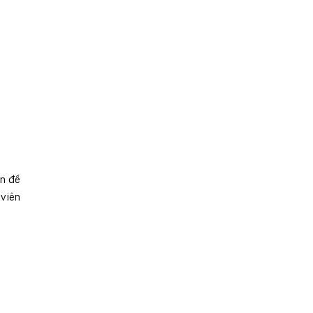
an để
 viên