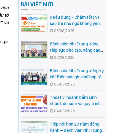
BÀI VIẾT MỚI
 viện
u tổ
[Hiểu đúng - Chăm tốt] Vì
i” và
sao trẻ nhỏ ngủ không yên
giấc - Đâu là bình thường,
06/08/2026
đâu là dấu hiệu cần đi khám
m gia
ngay?
Bệnh viện Nhi Trung ương
tiếp tục đào tạo, nâng cao
năng lực khám, chữa bệnh
06/08/2026
Nhi khoa cho cán bộ y tế tại
các tỉnh miền núi phía Bắc
Bệnh viện Nhi Trung ương ký
kết Biên bản ghi nhớ hợp tác
với Bệnh viện Nhi Quốc gia
05/08/2026
Campuchia
Thoát vị hoành bẩm sinh:
nhận biết sớm và quy trình
điều trị tích hợp cho trẻ -
04/08/2026
chia sẻ từ các chuyên gia
hàng đầu của Bệnh Viện Nhi
Tiếp nối hơn 20 năm đồng
Trung ương
hành – Bệnh viện Nhi Trung