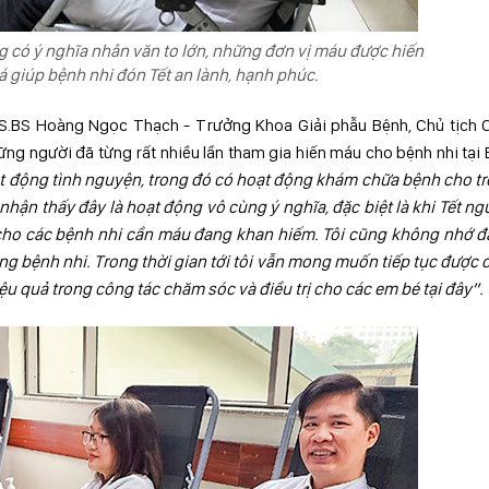
 có ý nghĩa nhân văn to lớn, những đơn vị máu được hiến
á giúp bệnh nhi đón Tết an lành, hạnh phúc.
 TS.BS Hoàng Ngọc Thạch - Trưởng Khoa Giải phẫu Bệnh, Chủ tịch
ững người đã từng rất nhiều lần tham gia hiến máu cho bệnh nhi tại
ạt động tình nguyện, trong đó có hoạt động khám chữa bệnh cho t
i nhận thấy đây là hoạt động vô cùng
ý nghĩa, đặc biệt là khi Tết
ng
cho các bệnh nhi cần máu đang khan hiếm.
Tôi cũng không nhớ đâ
g bệnh nhi. Trong thời gian tới tôi vẫn
mong muốn tiếp tục được 
ệu quả trong công tác chăm sóc và điều trị cho
các em bé tại đây”.