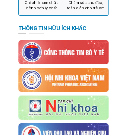
Chi phí khám chữa
Chăm sóc chu đáo,
bệnh hợp lý nhất
toàn diện cho trẻ em
THÔNG TIN HỮU ÍCH KHÁC