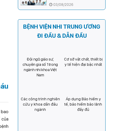
ương và Tổ chức Orbis (Hoa
03/08/2026
Kỳ) tăng cường hợp tác, mở
rộng cơ hội bảo vệ thị lực
cho trẻ em Việt Nam
BỆNH VIỆN NHI TRUNG ƯƠNG
ĐI ĐẦU & DẪN ĐẦU
Đội ngũ giáo sư,
Cơ sở vật chất, thiết bị
chuyên gia số 1 trong
y tế hiện đại bậc nhất
ngành nhi khoa Việt
Nam
máu
Các công trình nghiên
Áp dụng Bảo hiểm y
cứu y khoa dẫn đầu
tế, bảo hiểm bảo lãnh
ngành
đầy đủ
g bao
ế của
 bệnh