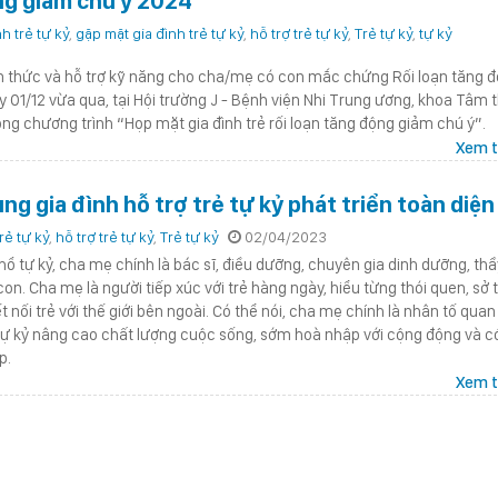
ng giảm chú ý 2024"
h trẻ tự kỷ
,
gặp mặt gia đình trẻ tự kỷ
,
hỗ trợ trẻ tự kỷ
,
Trẻ tự kỷ
,
tự kỷ
 thức và hỗ trợ kỹ năng cho cha/mẹ có con mắc chứng Rối loạn tăng 
y 01/12 vừa qua, tại Hội trường J - Bệnh viện Nhi Trung ương, khoa Tâm 
ng chương trình “Họp mặt gia đình trẻ rối loạn tăng động giảm chú ý”.
Xem t
g gia đình hỗ trợ trẻ tự kỷ phát triển toàn diện
rẻ tự kỷ
,
hỗ trợ trẻ tự kỷ
,
Trẻ tự kỷ
02/04/2023
 phổ tự kỷ, cha mẹ chính là bác sĩ, điều dưỡng, chuyên gia dinh dưỡng, th
on. Cha mẹ là người tiếp xúc với trẻ hàng ngày, hiểu từng thói quen, sở 
ết nối trẻ với thế giới bên ngoài. Có thể nói, cha mẹ chính là nhân tố quan
 tự kỷ nâng cao chất lượng cuộc sống, sớm hoà nhập với cộng động và c
p.
Xem t