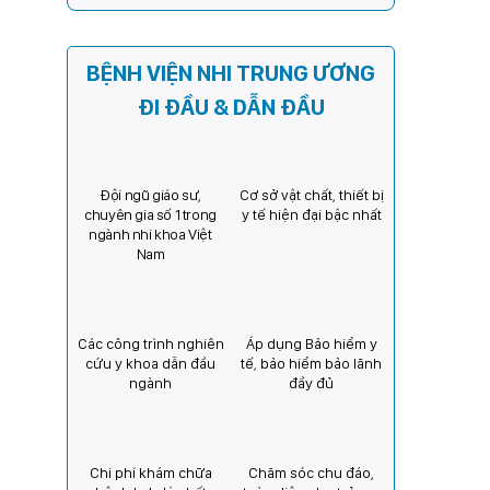
Kỳ) tăng cường hợp tác, mở
rộng cơ hội bảo vệ thị lực
cho trẻ em Việt Nam
BỆNH VIỆN NHI TRUNG ƯƠNG
ĐI ĐẦU & DẪN ĐẦU
Đội ngũ giáo sư,
Cơ sở vật chất, thiết bị
chuyên gia số 1 trong
y tế hiện đại bậc nhất
ngành nhi khoa Việt
Nam
Các công trình nghiên
Áp dụng Bảo hiểm y
cứu y khoa dẫn đầu
tế, bảo hiểm bảo lãnh
ngành
đầy đủ
Chi phí khám chữa
Chăm sóc chu đáo,