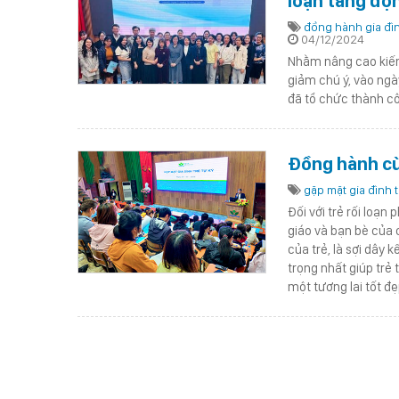
loạn tăng độ
đồng hành gia đìn
04/12/2024
Nhằm nâng cao kiến
giảm chú ý, vào ngà
đã tổ chức thành cô
Đồng hành cùn
gặp mặt gia đình t
Đối với trẻ rối loạn
giáo và bạn bè của c
của trẻ, là sợi dây k
trọng nhất giúp trẻ
một tương lai tốt đẹ