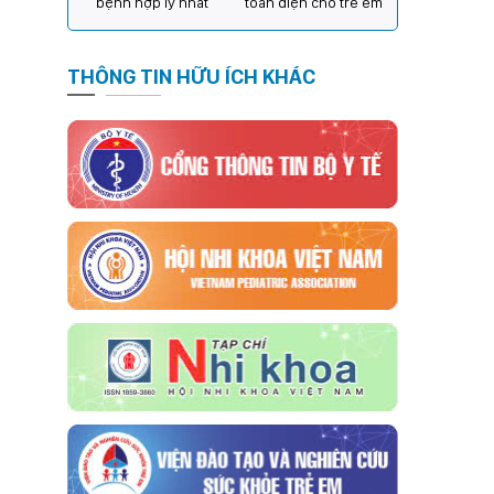
bệnh hợp lý nhất
toàn diện cho trẻ em
THÔNG TIN HỮU ÍCH KHÁC