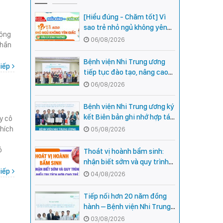
[Hiểu đúng - Chăm tốt] Vì
sao trẻ nhỏ ngủ không yên
động
giấc - Đâu là bình thường,
06/08/2026
thần
đâu là dấu hiệu cần đi khám
ngay?
Bệnh viện Nhi Trung ương
iếp
tiếp tục đào tạo, nâng cao
năng lực khám, chữa bệnh
06/08/2026
Nhi khoa cho cán bộ y tế tại
các tỉnh miền núi phía Bắc
Bệnh viện Nhi Trung ương ký
kết Biên bản ghi nhớ hợp tác
ầy cô
với Bệnh viện Nhi Quốc gia
thích
05/08/2026
Campuchia
ó
Thoát vị hoành bẩm sinh:
nhận biết sớm và quy trình
iếp
điều trị tích hợp cho trẻ -
04/08/2026
chia sẻ từ các chuyên gia
hàng đầu của Bệnh Viện Nhi
Tiếp nối hơn 20 năm đồng
Trung ương
hành – Bệnh viện Nhi Trung
ương và Tổ chức Orbis (Hoa
03/08/2026