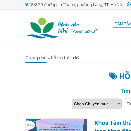
18/879 đường La Thành, phường Láng, TP. Hà Nội |
TẬN TÂM
Trang chủ
»
hỗ trợ trẻ tự kỷ
HỖ 
Tìm
Khoa Tâm thầ