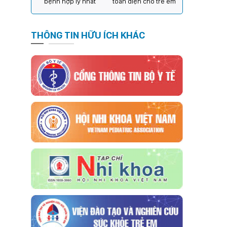
bệnh hợp lý nhất
toàn diện cho trẻ em
THÔNG TIN HỮU ÍCH KHÁC