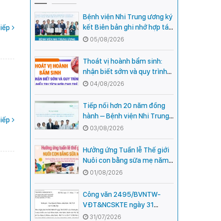
Bệnh viện Nhi Trung ương ký
kết Biên bản ghi nhớ hợp tác
iếp
với Bệnh viện Nhi Quốc gia
05/08/2026
Campuchia
Thoát vị hoành bẩm sinh:
nhận biết sớm và quy trình
điều trị tích hợp cho trẻ -
04/08/2026
chia sẻ từ các chuyên gia
hàng đầu của Bệnh Viện Nhi
Tiếp nối hơn 20 năm đồng
Trung ương
hành – Bệnh viện Nhi Trung
iếp
ương và Tổ chức Orbis (Hoa
03/08/2026
Kỳ) tăng cường hợp tác, mở
rộng cơ hội bảo vệ thị lực
Hưởng ứng Tuần lễ Thế giới
cho trẻ em Việt Nam
Nuôi con bằng sữa mẹ năm
2026
01/08/2026
Công văn 2495/BVNTW-
VĐT&NCSKTE ngày 31
tháng 7 năm 2026 V/v Danh
31/07/2026