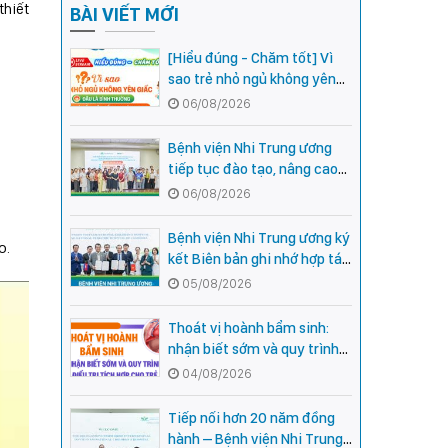
thiết
BÀI VIẾT MỚI
[Hiểu đúng - Chăm tốt] Vì
sao trẻ nhỏ ngủ không yên
giấc - Đâu là bình thường,
06/08/2026
đâu là dấu hiệu cần đi khám
ngay?
Bệnh viện Nhi Trung ương
tiếp tục đào tạo, nâng cao
năng lực khám, chữa bệnh
06/08/2026
Nhi khoa cho cán bộ y tế tại
các tỉnh miền núi phía Bắc
Bệnh viện Nhi Trung ương ký
o.
kết Biên bản ghi nhớ hợp tác
với Bệnh viện Nhi Quốc gia
05/08/2026
Campuchia
Thoát vị hoành bẩm sinh:
nhận biết sớm và quy trình
điều trị tích hợp cho trẻ -
04/08/2026
chia sẻ từ các chuyên gia
hàng đầu của Bệnh Viện Nhi
Tiếp nối hơn 20 năm đồng
Trung ương
hành – Bệnh viện Nhi Trung