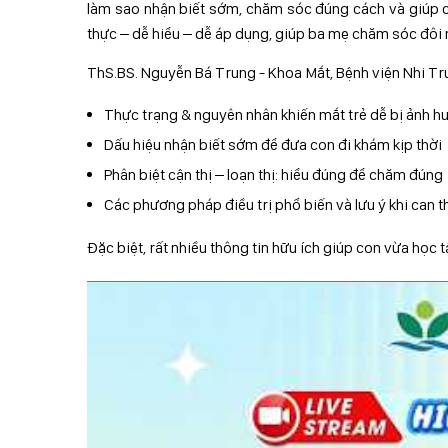
làm sao nhận biết sớm, chăm sóc đúng cách và giúp 
thực – dễ hiểu – dễ áp dụng, giúp ba mẹ chăm sóc đôi
ThS.BS
. Nguyễn Bá Trung - Khoa Mắt, Bệnh viện Nhi Tr
Thực trạng & nguyên nhân khiến mắt trẻ dễ bị ảnh 
Dấu hiệu nhận biết sớm để đưa con đi khám kịp thời
Phân biệt cận thị – loạn thị: hiểu đúng để chăm đúng
Các phương pháp điều trị phổ biến và lưu ý khi can t
Đặc biệt, rất nhiều thông tin hữu ích giúp con vừa học 