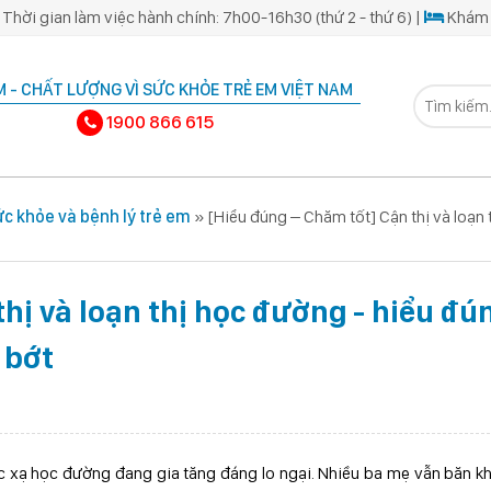
Thời gian làm việc hành chính: 7h00-16h30 (thứ 2 - thứ 6) |
Khám 
 - CHẤT LƯỢNG VÌ SỨC KHỎE TRẺ EM VIỆT NAM
1900 866 615
c khỏe và bệnh lý trẻ em
»
[Hiểu đúng – Chăm tốt] Cận thị và loạn 
thị và loạn thị học đường - hiểu đú
 bớt
húc xạ học đường đang gia tăng đáng lo ngại. Nhiều ba mẹ vẫn băn k