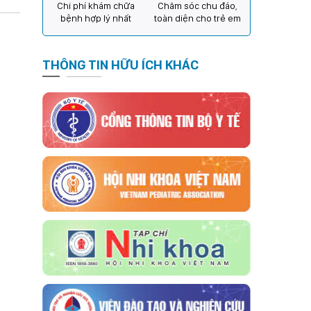
Chi phí khám chữa
Chăm sóc chu đáo,
bệnh hợp lý nhất
toàn diện cho trẻ em
THÔNG TIN HỮU ÍCH KHÁC