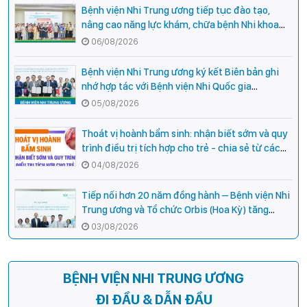
Bệnh viện Nhi Trung ương tiếp tục đào tạo,
nâng cao năng lực khám, chữa bệnh Nhi khoa
cho cán bộ y tế tại các tỉnh miền núi phía Bắc
06/08/2026
Bệnh viện Nhi Trung ương ký kết Biên bản ghi
nhớ hợp tác với Bệnh viện Nhi Quốc gia
Campuchia
05/08/2026
Thoát vị hoành bẩm sinh: nhận biết sớm và quy
trình điều trị tích hợp cho trẻ - chia sẻ từ các
chuyên gia hàng đầu của Bệnh Viện Nhi Trung
04/08/2026
ương
Tiếp nối hơn 20 năm đồng hành – Bệnh viện Nhi
Trung ương và Tổ chức Orbis (Hoa Kỳ) tăng
cường hợp tác, mở rộng cơ hội bảo vệ thị lực
03/08/2026
cho trẻ em Việt Nam
BỆNH VIỆN NHI TRUNG ƯƠNG
ĐI ĐẦU & DẪN ĐẦU