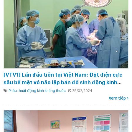
[VTV1] Lần đầu tiên tại Việt Nam: Đặt điện cực
sâu bề mặt vỏ não lập bản đồ sinh động kinh
giúp phẫu thuật thành công toàn diện cho 2 trẻ
Phẫu thuật động kinh kháng thuốc
25/02/2024
động kinh kháng thuốc
Xem tiếp