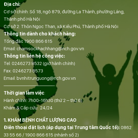
Địa chỉ:
Cơ sở chính: Số 18, ngõ 879, đường La Thành, phường Láng,
Thành phố Hà Nội
Cơ sở 2: Thôn Ngọc Than, xã Kiều Phú, Thành phố Hà Nội
Thông tin dành cho khách hàng:
Tổng đài
:
1900 866 615
Email:
chamsockhachhang@nch.gov.vn
Thông tin liên hệ công việc:
Tel:
0246273 8532
(giờ hành chính)
Fax:
0246273 8573
Email:
bvnhitrunguong@nch.gov.vn
——————————-
Thời gian làm việc
:
Hành chính: 7h00-16h30 (thứ 2 – thứ 6)
Khám & Cấp cứu: 24/24
1. KHÁM BỆNH CHẤT LƯỢNG CAO
Điện thoại đặt lịch (áp dụng tại Trung tâm Quốc tế):
0862
33 55 66
/
1900 866 615
(nhánh số 2)