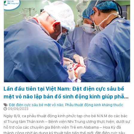
Lần đầu tiên tại Việt Nam: Đặt điện cực sâu bề
mặt vỏ não lập bản đồ sinh động kinh giúp phẫu
thuật thành công toàn diện cho 2 trẻ động kinh
Đặt điện cực sâu bề mặt vỏ não
,
Phẫu thuật động kinh kháng thuốc
09/09/2023
kháng thuốc
Ngày 8/9, ca phẫu thuật động kinh phức tạp cho bé N.N.M do các bác
sĩ Trung tâm Thần kinh – Bệnh viện Nhi Trung ương thực hiện, dưới sự
hỗ trợ của các chuyên gia Bệnh viện Trẻ em Alabama – Hoa Kỳ đã
thành công nhờ áp dụng kỹ thuật tiên tiến thế giới: đặt điện cực sâu