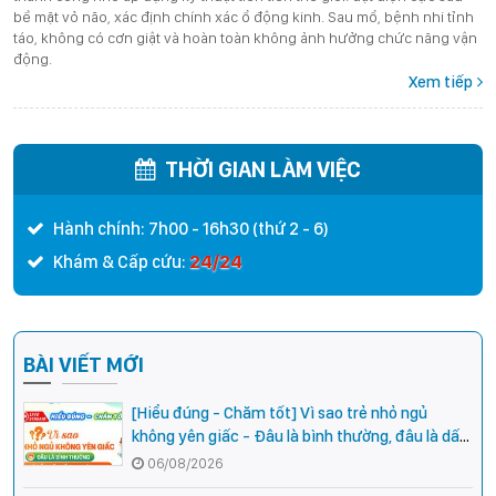
bề mặt vỏ não, xác định chính xác ổ động kinh. Sau mổ, bệnh nhi tỉnh
táo, không có cơn giật và hoàn toàn không ảnh hưởng chức năng vận
động.
Xem tiếp
THỜI GIAN LÀM VIỆC
Hành chính: 7h00 - 16h30 (thứ 2 - 6)
24/24
Khám & Cấp cứu:
BÀI VIẾT MỚI
[Hiểu đúng - Chăm tốt] Vì sao trẻ nhỏ ngủ
không yên giấc - Đâu là bình thường, đâu là dấu
hiệu cần đi khám ngay?
06/08/2026