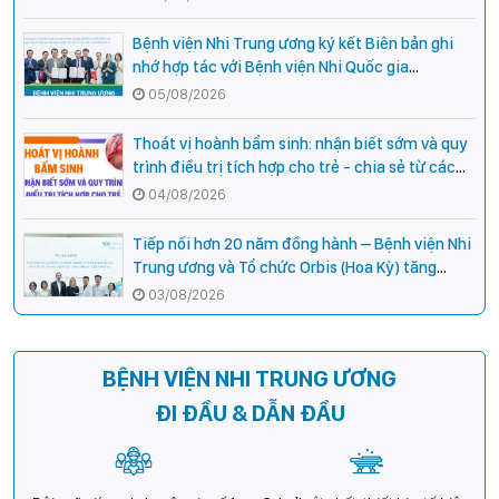
Bệnh viện Nhi Trung ương ký kết Biên bản ghi
nhớ hợp tác với Bệnh viện Nhi Quốc gia
Campuchia
05/08/2026
Thoát vị hoành bẩm sinh: nhận biết sớm và quy
trình điều trị tích hợp cho trẻ - chia sẻ từ các
chuyên gia hàng đầu của Bệnh Viện Nhi Trung
04/08/2026
ương
Tiếp nối hơn 20 năm đồng hành – Bệnh viện Nhi
Trung ương và Tổ chức Orbis (Hoa Kỳ) tăng
cường hợp tác, mở rộng cơ hội bảo vệ thị lực
03/08/2026
cho trẻ em Việt Nam
BỆNH VIỆN NHI TRUNG ƯƠNG
ĐI ĐẦU & DẪN ĐẦU