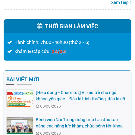
Xem tiếp
THỜI GIAN LÀM VIỆC
Hành chính: 7h00 - 16h30 (thứ 2 - 6)
24/24
Khám & Cấp cứu:
BÀI VIẾT MỚI
[Hiểu đúng - Chăm tốt] Vì sao trẻ nhỏ ngủ
không yên giấc - Đâu là bình thường, đâu là dấu
hiệu cần đi khám ngay?
06/08/2026
Bệnh viện Nhi Trung ương tiếp tục đào tạo,
nâng cao năng lực khám, chữa bệnh Nhi khoa
cho cán bộ y tế tại các tỉnh miền núi phía Bắc
06/08/2026