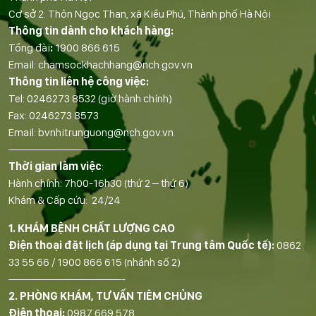
Cơ sở 2: Thôn Ngọc Than, xã Kiều Phú, Thành phố Hà Nội
Thông tin dành cho khách hàng:
Tổng đài
:
1900 866 615
Email:
chamsockhachhang@nch.gov.vn
Thông tin liên hệ công việc:
Tel:
0246273 8532
(giờ hành chính)
Fax:
0246273 8573
Email:
bvnhitrunguong@nch.gov.vn
——————————-
Thời gian làm việc
:
Hành chính: 7h00-16h30 (thứ 2 – thứ 6)
Khám & Cấp cứu: 24/24
1. KHÁM BỆNH CHẤT LƯỢNG CAO
Điện thoại đặt lịch (áp dụng tại Trung tâm Quốc tế):
0862
33 55 66
/
1900 866 615
(nhánh số 2)
——————————-
2. PHÒNG KHÁM, TƯ VẤN TIÊM CHỦNG
Điện thoại:
0987 669 578