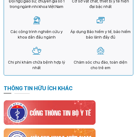
Đội ngũ giáo sư, chuyên gia số 1
Cơ sở vật chất, thiết bị y tế hiện
trong ngành nhi khoa Việt Nam
đại bậc nhất
Các công trình nghiên cứu y
Áp dụng Bảo hiểm y tế, bảo hiểm
khoa dẫn đầu ngành
bảo lãnh đầy đủ
Chi phí khám chữa bệnh hợp lý
Chăm sóc chu đáo, toàn diện
nhất
cho trẻ em
THÔNG TIN HỮU ÍCH KHÁC