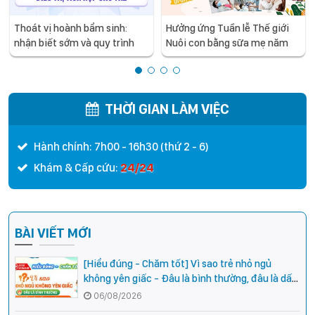
Thoát vị hoành bẩm sinh:
Hưởng ứng Tuần lễ Thế giới
nhận biết sớm và quy trình
Nuôi con bằng sữa mẹ năm
điều trị tích hợp cho trẻ -
2026
chia sẻ từ các chuyên gia
hàng đầu của Bệnh Viện Nhi
Trung ương
THỜI GIAN LÀM VIỆC
Hành chính: 7h00 - 16h30 (thứ 2 - 6)
24/24
Khám & Cấp cứu:
BÀI VIẾT MỚI
[Hiểu đúng - Chăm tốt] Vì sao trẻ nhỏ ngủ
không yên giấc - Đâu là bình thường, đâu là dấu
hiệu cần đi khám ngay?
06/08/2026