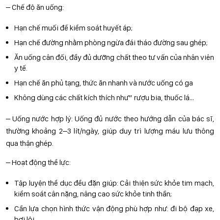
– Chế độ ăn uống:
Hạn chế muối để kiểm soát huyết áp;
Hạn chế đường nhằm phòng ngừa đái tháo đường sau ghép;
Ăn uống cân đối, đầy đủ dưỡng chất theo tư vấn của nhân viên
y tế.
Hạn chế ăn phủ tạng, thức ăn nhanh và nước uống có ga
Không dùng các chất kích thích như” rượu bia, thuốc lá…
– Uống nước hợp lý: Uống đủ nước theo hướng dẫn của bác sĩ,
thường khoảng 2–3 lít/ngày, giúp duy trì lượng máu lưu thông
qua thận ghép.
– Hoạt động thể lực:
Tập luyện thể dục đều đặn giúp: Cải thiện sức khỏe tim mạch,
kiểm soát cân nặng, nâng cao sức khỏe tinh thần;
Cần lựa chọn hình thức vận động phù hợp như: đi bộ đạp xe,
bơi lội…