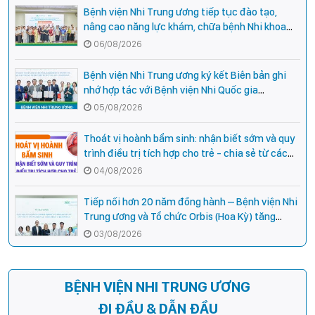
Bệnh viện Nhi Trung ương tiếp tục đào tạo,
nâng cao năng lực khám, chữa bệnh Nhi khoa
cho cán bộ y tế tại các tỉnh miền núi phía Bắc
06/08/2026
Bệnh viện Nhi Trung ương ký kết Biên bản ghi
nhớ hợp tác với Bệnh viện Nhi Quốc gia
Campuchia
05/08/2026
Thoát vị hoành bẩm sinh: nhận biết sớm và quy
trình điều trị tích hợp cho trẻ - chia sẻ từ các
chuyên gia hàng đầu của Bệnh Viện Nhi Trung
04/08/2026
ương
Tiếp nối hơn 20 năm đồng hành – Bệnh viện Nhi
Trung ương và Tổ chức Orbis (Hoa Kỳ) tăng
cường hợp tác, mở rộng cơ hội bảo vệ thị lực
03/08/2026
cho trẻ em Việt Nam
BỆNH VIỆN NHI TRUNG ƯƠNG
ĐI ĐẦU & DẪN ĐẦU