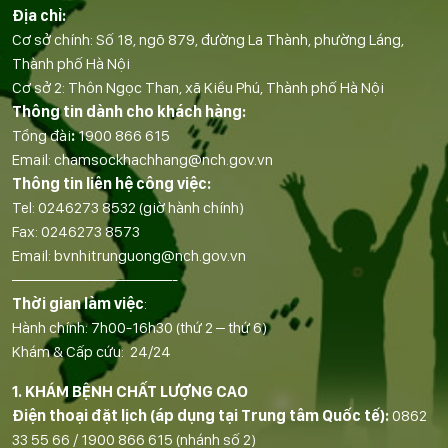
Địa chỉ:
Cơ sở chính: Số 18, ngõ 879, đường La Thành, phường Láng,
Thành phố Hà Nội
Cơ sở 2: Thôn Ngọc Than, xã Kiều Phú, Thành phố Hà Nội
Thông tin dành cho khách hàng:
Tổng đài
:
1900 866 615
Email:
chamsockhachhang@nch.gov.vn
Thông tin liên hệ công việc:
Tel:
0246273 8532
(giờ hành chính)
Fax:
0246273 8573
Email:
bvnhitrunguong@nch.gov.vn
——————————-
Thời gian làm việc
:
Hành chính: 7h00-16h30 (thứ 2 – thứ 6)
Khám & Cấp cứu: 24/24
1. KHÁM BỆNH CHẤT LƯỢNG CAO
Điện thoại đặt lịch (áp dụng tại Trung tâm Quốc tế):
0862
33 55 66
/
1900 866 615
(nhánh số 2)