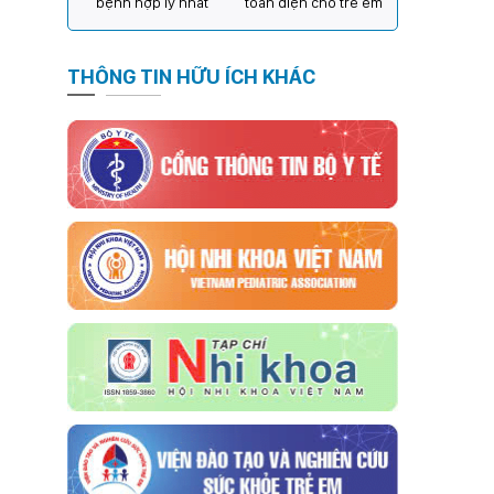
bệnh hợp lý nhất
toàn diện cho trẻ em
THÔNG TIN HỮU ÍCH KHÁC