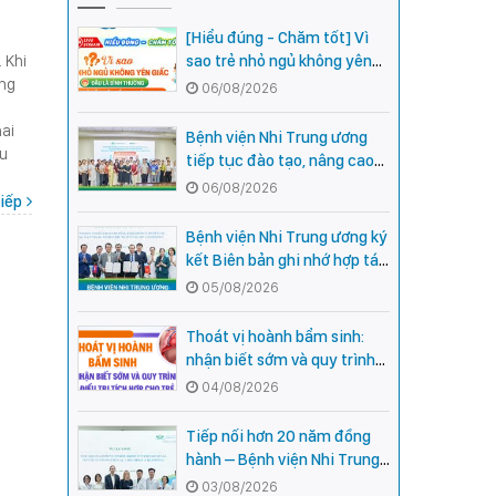
[Hiểu đúng - Chăm tốt] Vì
 Khi
sao trẻ nhỏ ngủ không yên
ợng
giấc - Đâu là bình thường,
06/08/2026
đâu là dấu hiệu cần đi khám
ai
ngay?
Bệnh viện Nhi Trung ương
ầu
tiếp tục đào tạo, nâng cao
năng lực khám, chữa bệnh
06/08/2026
iếp
Nhi khoa cho cán bộ y tế tại
các tỉnh miền núi phía Bắc
Bệnh viện Nhi Trung ương ký
kết Biên bản ghi nhớ hợp tác
với Bệnh viện Nhi Quốc gia
05/08/2026
Campuchia
Thoát vị hoành bẩm sinh:
nhận biết sớm và quy trình
điều trị tích hợp cho trẻ -
04/08/2026
chia sẻ từ các chuyên gia
hàng đầu của Bệnh Viện Nhi
Tiếp nối hơn 20 năm đồng
Trung ương
hành – Bệnh viện Nhi Trung
ương và Tổ chức Orbis (Hoa
03/08/2026