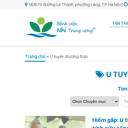
18/879 đường La Thành, phường Láng, TP. Hà Nội |
TẬN TÂM
Trang chủ
»
U tuyến thượng thận
U TUY
Tìm
Hiếm gặp: U 