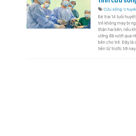
tính cứu sống
Cứu sống
,
U tuyế
Bé trai 14 tuổi huyế
trẻ không may bị ng
thận hai bên, nếu k
ương đã vượt qua nh
bên cho trẻ. Đây là 
tiên từ trước tới na