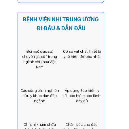
Kỳ) tăng cường hợp tác, mở
rộng cơ hội bảo vệ thị lực
cho trẻ em Việt Nam
BỆNH VIỆN NHI TRUNG ƯƠNG
ĐI ĐẦU & DẪN ĐẦU
Đội ngũ giáo sư,
Cơ sở vật chất, thiết bị
chuyên gia số 1 trong
y tế hiện đại bậc nhất
ngành nhi khoa Việt
Nam
Các công trình nghiên
Áp dụng Bảo hiểm y
cứu y khoa dẫn đầu
tế, bảo hiểm bảo lãnh
ngành
đầy đủ
Chi phí khám chữa
Chăm sóc chu đáo,