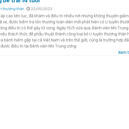
 bé trai 14 tuổi
n thượng thận
22/05/2023
t áp cao liên tục, đã khám và điều trị nhiều nơi nhưng không thuyên giảm.
ã xe, được kiểm tra tổn thương toàn diện mới phát hiện có U tuyến thư
hông điều trị có thể gây tử vong. Ngày 15/5 vừa qua, Bệnh viện Nhi Trung
iều thách thức để phẫu thuật thành công loại bỏ U tuyến thượng thận h
ca bệnh hiếm gặp tại cả Việt Nam và trên thế giới, cũng là trường hợp đ
y được điều trị tại Bệnh viện Nhi Trung ương.
Xem t