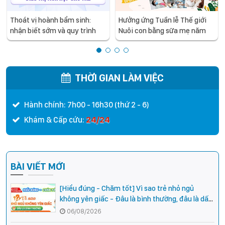
Thoát vị hoành bẩm sinh:
Hưởng ứng Tuần lễ Thế giới
nhận biết sớm và quy trình
Nuôi con bằng sữa mẹ năm
điều trị tích hợp cho trẻ -
2026
chia sẻ từ các chuyên gia
hàng đầu của Bệnh Viện Nhi
Trung ương
THỜI GIAN LÀM VIỆC
Hành chính: 7h00 - 16h30 (thứ 2 - 6)
24/24
Khám & Cấp cứu:
BÀI VIẾT MỚI
[Hiểu đúng - Chăm tốt] Vì sao trẻ nhỏ ngủ
không yên giấc - Đâu là bình thường, đâu là dấu
hiệu cần đi khám ngay?
06/08/2026