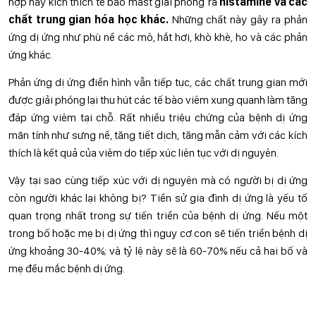
hợp này kích thích tế bào mast giải phóng ra
histamine và các
chất trung gian hóa học khác.
Những chất này gây ra phản
ứng dị ứng như phù nề các mô, hắt hơi, khò khè, ho và các phản
ứng khác.
Phản ứng dị ứng điển hình vẫn tiếp tục, các chất trung gian mới
được giải phóng lại thu hút các tế bào viêm xung quanh làm tăng
đáp ứng viêm tại chỗ. Rất nhiều triệu chứng của bệnh dị ứng
mãn tính như sưng nề, tăng tiết dịch, tăng mẫn cảm với các kích
thích là kết quả của viêm do tiếp xúc liên tục với dị nguyên.
Vậy tại sao cùng tiếp xúc với dị nguyên mà có người bị dị ứng
còn người khác lại không bị? Tiền sử gia đình dị ứng là yếu tố
quan trọng nhất trong sự tiến triển của bệnh dị ứng. Nếu một
trong bố hoặc mẹ bị dị ứng thì nguy cơ con sẽ tiến triển bệnh dị
ứng khoảng 30-40%; và tỷ lệ này sẽ là 60-70% nếu cả hai bố và
mẹ đều mắc bệnh dị ứng.