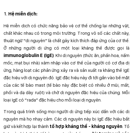
Hệ miễn dịch:
Hệ miễn dịch có chức năng bảo vệ cơ thể chống lại những vật,
chất khác nhau có trong môi trường. Trong vô số các chất này,
thuật ngữ “dị nguyên” là chất gây kích thích đáp ứng của cơ thể.
Ở những người dị ứng có một loại kháng thể được gọi là
immunoglobulin E (IgE)
. Khi dị nguyên (thức ăn, phấn hoa, nấm
mốc, mạt bụi nhà) xâm nhập vào cơ thể của người có cơ địa dị
ứng, hàng loạt các phản ứng xảy ra và sản xuất ra kháng thể IgE
đặc hiệu với dị nguyên đó. IgE đặc hiệu này đi tới gắn vào bề mặt
của các tế bào mast (tế bào này đặc biệt có nhiều ở mũi, mắt,
phổi và dạ dày ruột) và chờ dị nguyên đặc hiệu của chúng. Mỗi
loại IgE có “rada” đặc hiệu cho mỗi loại dị nguyên.
Trong quá trình sống mọi người dị ứng tiếp xúc dần với các dị
nguyên mà họ nhạy cảm. Các dị nguyên này bị IgE đặc hiệu bắt
giữ và kết hợp lại thành
tổ hợp kháng thể - kháng nguyên
. Tổ