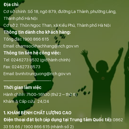
Địa chỉ:
Cơ sở chính: Số 18, ngõ 879, đường La Thành, phường Láng,
Thành phố Hà Nội
Cơ sở 2: Thôn Ngọc Than, xã Kiều Phú, Thành phố Hà Nội
Thông tin dành cho khách hàng:
Tổng đài
:
1900 866 615
Email:
chamsockhachhang@nch.gov.vn
Thông tin liên hệ công việc:
Tel:
0246273 8532
(giờ hành chính)
Fax:
0246273 8573
Email:
bvnhitrunguong@nch.gov.vn
——————————-
Thời gian làm việc
:
Hành chính: 7h00-16h30 (thứ 2 – thứ 6)
Khám & Cấp cứu: 24/24
1. KHÁM BỆNH CHẤT LƯỢNG CAO
Điện thoại đặt lịch (áp dụng tại Trung tâm Quốc tế):
0862
33 55 66
/
1900 866 615
(nhánh số 2)