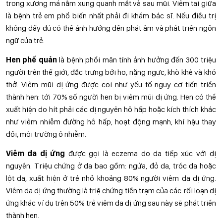
trong xương má nằm xung quanh mắt và sau mũi. Viêm tai giữa
là bệnh trẻ em phổ biến nhất phải đi khám bác sĩ. Nếu điều trị
không đầy đủ có thể ảnh hưởng đến phát âm và phát triển ngôn
ngữ của trẻ.
Hen phế quản
là bệnh phổi mãn tính ảnh hưởng đến 300 triệu
người trên thế giới, đặc trưng bởi ho, nặng ngực, khò khè và khó
thở. Viêm mũi dị ứng được coi như yếu tố nguy cơ tiến triển
thành hen: tới 70% số người hen bị viêm mũi dị ứng. Hen có thể
xuất hiện do hít phải các dị nguyên hô hấp hoặc kích thích khác
như viêm nhiễm đường hô hấp, hoạt động mạnh, khí hậu thay
đổi, môi trường ô nhiễm.
Viêm da dị ứng
được gọi là eczema do da tiếp xúc với dị
nguyên. Triệu chứng ở da bao gồm: ngứa, đỏ da, tróc da hoặc
lột da, xuất hiện ở trẻ nhỏ khoảng 80% người viêm da dị ứng.
Viêm da dị ứng thường là triệ chứng tiền trạm của các rối loạn dị
ứng khác ví dụ trên 50% trẻ viêm da dị ứng sau này sẽ phát triển
thành hen.