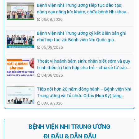
Bệnh viện Nhi Trung ương tiếp tục đào tạo,
nâng cao năng lực khám, chữa bệnh Nhi khoa
cho cán bộ y tế tại các tỉnh miền núi phía Bắc
06/08/2026
Bệnh viện Nhi Trung ương ký kết Biên bản ghi
nhớ hợp tác với Bệnh viện Nhi Quốc gia
Campuchia
05/08/2026
Thoát vị hoành bẩm sinh: nhận biết sớm và quy
trình điều trị tích hợp cho trẻ - chia sẻ từ các
chuyên gia hàng đầu của Bệnh Viện Nhi Trung
04/08/2026
ương
Tiếp nối hơn 20 năm đồng hành – Bệnh viện Nhi
Trung ương và Tổ chức Orbis (Hoa Kỳ) tăng
cường hợp tác, mở rộng cơ hội bảo vệ thị lực
03/08/2026
cho trẻ em Việt Nam
BỆNH VIỆN NHI TRUNG ƯƠNG
ĐI ĐẦU & DẪN ĐẦU