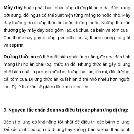
Mày đay
hoặc phát ban, phản ứng dị ứng khác ở da, đặc trưng
bởi sưng, đỏ, ngứa có thể xuất hiện từng mảng to hoặc nhỏ. Mày
đay thường do dị ứng thức ăn hoặc dị ứng thuốc. Những thức ăn
thường gây mày đay bao gồm: lạc, cà chua, cá biển và tôm cua…
Các thuốc hay gây dị ứng: penicillin, sulfa, thuốc chống co giật
và aspirin.
Dị ứng thức ăn
có thể xuất hiện phản ứng nặng, đe dọa đến tính
mạng khi họ ăn phải loại thức ăn đó. Những thức ăn gây dị ứng
phổ biến nhất là protein sữa bò, trứng, hạt lạc, lúa mì, đậu tương,
cá, tôm cua. Dị ứng thức ăn xuất hiện ở trẻ nhỏ nhiều hơn người
lớn. Tỷ lệ thức ăn sẽ giảm dần khi trẻ lớn lên.
Nguyên tắc chẩn đoán và điều trị các phản ứng dị ứng:
Bác sĩ dị ứng có khả năng tốt nhất để điều trị các bệnh dị ứng.
Để xác định liệu bạn có dị ứng hay không, bác sĩ khai thác bệnh