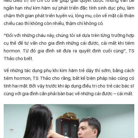
Nếu điều trị thì chỉ có thể giúp giải quyết được những vấn đề
ngắn hạn như kìm hãm sự phát triển đặc tính sinh dục phụ, làm
chậm thời gian phát triển tuyến vú, lông mu, còn về mặt cải thiện
chiều cao thì không còn nhiều, thậm chí không có.
“Đối với những cháu này, chúng tôi sẽ dựa trên từng trường hợp
cụ thể để tư vấn cho gia đình những cái được, cái mất khi tiêm
hormon. Từ đó gia đình sẽ đưa ra quyết định cuối cùng”, TS
Thảo cho biết.
Về những tác dụng phụ khi kìm hãm trẻ dậy thì sớm, bằng cách
tiêm hormon, TS Thảo cho rằng, bất kể biện pháp nào cũng có
tính hai mặt. Bởi vậy trước khi áp dụng điều trị cho trẻ các bác sĩ
cùng với gia đình cần phải bàn bạc về những cái được – cái mất.