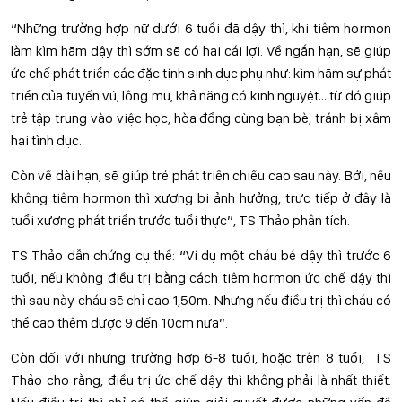
“Những trường hợp nữ dưới 6 tuổi đã dậy thì, khi tiêm hormon
làm kìm hãm dậy thì sớm sẽ có hai cái lợi. Về ngắn hạn, sẽ giúp
ức chế phát triển các đặc tính sinh dục phụ như: kìm hãm sự phát
triển của tuyến vú, lông mu, khả năng có kinh nguyệt… từ đó giúp
trẻ tập trung vào việc học, hòa đồng cùng bạn bè, tránh bị xâm
hại tình dục.
Còn về dài hạn, sẽ giúp trẻ phát triển chiều cao sau này. Bởi, nếu
không tiêm hormon thì xương bị ảnh hưởng, trực tiếp ở đây là
tuổi xương phát triển trước tuổi thực”, TS Thảo phân tích.
TS Thảo dẫn chứng cụ thể: “Ví dụ một cháu bé dậy thì trước 6
tuổi, nếu không điều trị bằng cách tiêm hormon ức chế dậy thì
thì sau này cháu sẽ chỉ cao 1,50m. Nhưng nếu điều trị thì cháu có
thể cao thêm được 9 đến 10cm nữa”.
Còn đối với những trường hợp 6-8 tuổi, hoặc trên 8 tuổi, TS
Thảo cho rằng, điều trị ức chế dậy thì không phải là nhất thiết.