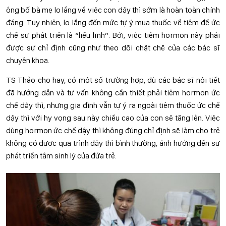
ông bố bà mẹ lo lắng về việc con dậy thì sớm là hoàn toàn chính
đáng. Tuy nhiên, lo lắng đến mức tự ý mua thuốc về tiêm để ức
chế sự phát triển là “liều lĩnh”. Bởi, việc tiêm hormon này phải
được sự chỉ định cũng như theo dõi chặt chẽ của các bác sĩ
chuyên khoa.
TS Thảo cho hay, có một số trường hợp, dù các bác sĩ nội tiết
đã hướng dẫn và tư vấn không cần thiết phải tiêm hormon ức
chế dậy thì, nhưng gia đình vẫn tự ý ra ngoài tiêm thuốc ức chế
dậy thì với hy vọng sau này chiều cao của con sẽ tăng lên. Việc
dùng hormon ức chế dậy thì không đúng chỉ định sẽ làm cho trẻ
không có được qua trình dậy thì bình thường, ảnh hưởng đến sự
phát triển tâm sinh lý của đứa trẻ.