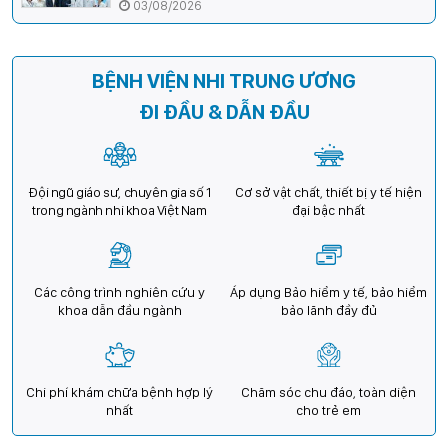
cường hợp tác, mở rộng cơ hội bảo vệ thị lực
03/08/2026
cho trẻ em Việt Nam
BỆNH VIỆN NHI TRUNG ƯƠNG
ĐI ĐẦU & DẪN ĐẦU
Đội ngũ giáo sư, chuyên gia số 1
Cơ sở vật chất, thiết bị y tế hiện
trong ngành nhi khoa Việt Nam
đại bậc nhất
Các công trình nghiên cứu y
Áp dụng Bảo hiểm y tế, bảo hiểm
khoa dẫn đầu ngành
bảo lãnh đầy đủ
Chi phí khám chữa bệnh hợp lý
Chăm sóc chu đáo, toàn diện
nhất
cho trẻ em