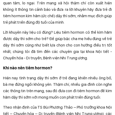
quan tâm, lo ngại. Trên mạng xã hội thậm chí còn xuất hiện
không ít thông tin cảnh báo và đưa ra lời khuyên hãy đưa trẻ đi
tiêm hormon kìm hãm (ức chế) dậy thì sớm, nhằm mục đích giúp
trẻ phát triển đúng độ tuổi của mình.
Lời khuyên này liệu có đúng? Liệu tiêm hormon có thể kìm hãm
được dậy thì sớm cho trẻ? Để giúp bậc cha mẹ hiểu đúng về trẻ
dậy thì sớm cũng như biết lựa chọn cho con hướng điều trị tốt
nhất, chúng tôi đã tìm đến các chuyên gia tại khoa Nội tiết -
Chuyển hóa - Di truyền, Bệnh viện Nhi Trung ương.
Khi nào nên tiêm hormon?
Hiện nay tình trạng dậy thì sớm ở trẻ đang khiến nhiều ông bố,
bà mẹ đứng ngồi không yên. Thậm chí, nhiều gia đình còn nghe
các thông tin trên mạng, sau đó đưa con đi tiêm hormon để kìm
hãm dậy thì sớm với mong muốn con phát triển đúng tuổi.
Theo nhận định của TS Bùi Phương Thảo – Phó trưởng khoa Nội
tiết – Chuyển hóa – Di truyền (Bệnh viện Nhi Trung ương), các