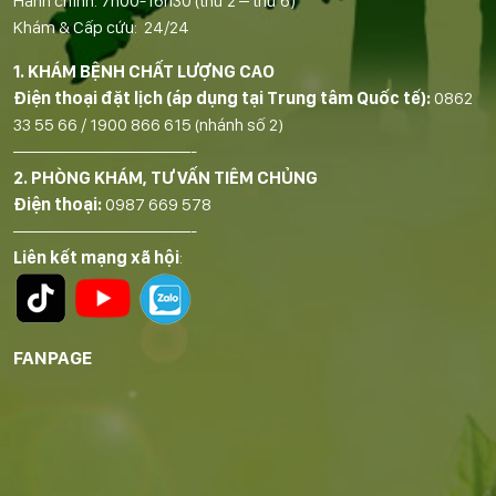
Hành chính: 7h00-16h30 (thứ 2 – thứ 6)
Khám & Cấp cứu: 24/24
1. KHÁM BỆNH CHẤT LƯỢNG CAO
Điện thoại đặt lịch (áp dụng tại Trung tâm Quốc tế):
0862
33 55 66
/
1900 866 615
(nhánh số 2)
——————————-
2. PHÒNG KHÁM, TƯ VẤN TIÊM CHỦNG
Điện thoại:
0987 669 578
——————————-
Liên kết mạng xã hội
:
FANPAGE