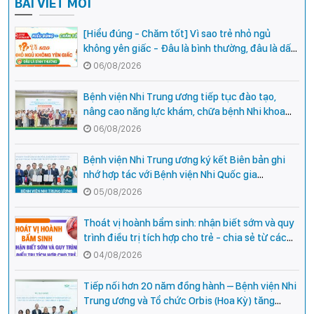
BÀI VIẾT MỚI
[Hiểu đúng - Chăm tốt] Vì sao trẻ nhỏ ngủ
không yên giấc - Đâu là bình thường, đâu là dấu
hiệu cần đi khám ngay?
06/08/2026
Bệnh viện Nhi Trung ương tiếp tục đào tạo,
nâng cao năng lực khám, chữa bệnh Nhi khoa
cho cán bộ y tế tại các tỉnh miền núi phía Bắc
06/08/2026
Bệnh viện Nhi Trung ương ký kết Biên bản ghi
nhớ hợp tác với Bệnh viện Nhi Quốc gia
Campuchia
05/08/2026
Thoát vị hoành bẩm sinh: nhận biết sớm và quy
trình điều trị tích hợp cho trẻ - chia sẻ từ các
chuyên gia hàng đầu của Bệnh Viện Nhi Trung
04/08/2026
ương
Tiếp nối hơn 20 năm đồng hành – Bệnh viện Nhi
Trung ương và Tổ chức Orbis (Hoa Kỳ) tăng