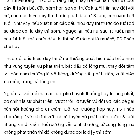
TS Bùi Phương Thảo cho rằng, hiện nay trẻ (cả nam và nữ) tuổi
dậy thì sớm bắt đầu sớm hơn so với trước kia. “Hiện nay đối với
nữ, các dấu hiệu dậy thì thường bắt đầu từ 8 tuổi, còn nam là 9
tuổi. Như vậy, nếu xuất hiện các dấu hiệu dậy thì trước độ tuổi đó
sẽ được coi là dậy thì sớm. Ngược lại, nếu nữ sau 13 tuổi, nam
sau 14 tuổi mà chưa dậy thì thì sẽ được coi là muộn”, TS Thảo
cho hay.
Theo đó, dấu hiệu dậy thì ở nữ thường xuất hiện các biểu hiện
như vùng tuyến vú phát triển, bắt đầu có lông mu, thay đổi tâm
lý… còn nam thường là vỡ tiếng, dương vật phát triển, xuất hiện
ria mép, trứng cá, lông mu…
Ngoài ra, vấn đề mà các bậc phụ huynh thường hay lo lắng nhất,
đó chính là sự phát triển “vượt trội” ở tuyến vú đối với các bé gái
nên hốt hoảng cho đi khám. Đối với trường hợp này, TS Thảo
cho rằng: “Kể cả đối với trẻ có tuyến vú phát triển trước 8 tuổi
nhưng khi đi khám tuổi xương vẫn bình thường, tử cung, lông mu
không phát triển thì đó không được coi là dậy thì sớm”.