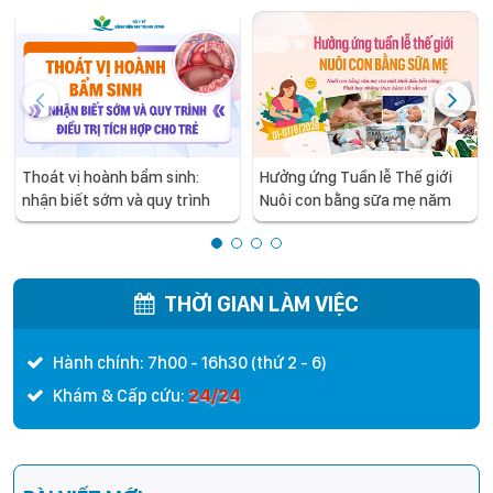
Thoát vị hoành bẩm sinh:
Hưởng ứng Tuần lễ Thế giới
nhận biết sớm và quy trình
Nuôi con bằng sữa mẹ năm
điều trị tích hợp cho trẻ -
2026
chia sẻ từ các chuyên gia
hàng đầu của Bệnh Viện Nhi
Trung ương
THỜI GIAN LÀM VIỆC
Hành chính: 7h00 - 16h30 (thứ 2 - 6)
24/24
Khám & Cấp cứu: