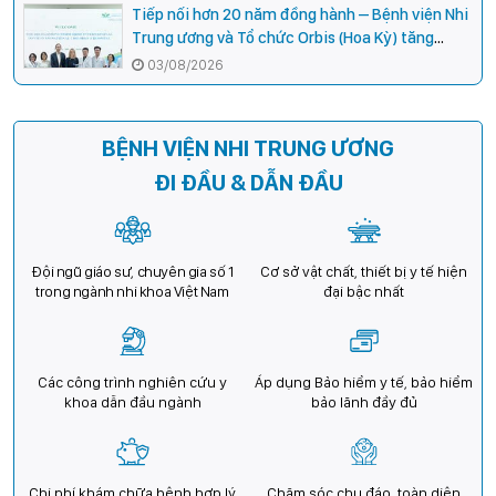
Tiếp nối hơn 20 năm đồng hành – Bệnh viện Nhi
Trung ương và Tổ chức Orbis (Hoa Kỳ) tăng
cường hợp tác, mở rộng cơ hội bảo vệ thị lực
03/08/2026
cho trẻ em Việt Nam
BỆNH VIỆN NHI TRUNG ƯƠNG
ĐI ĐẦU & DẪN ĐẦU
Đội ngũ giáo sư, chuyên gia số 1
Cơ sở vật chất, thiết bị y tế hiện
trong ngành nhi khoa Việt Nam
đại bậc nhất
Các công trình nghiên cứu y
Áp dụng Bảo hiểm y tế, bảo hiểm
khoa dẫn đầu ngành
bảo lãnh đầy đủ
Chi phí khám chữa bệnh hợp lý
Chăm sóc chu đáo, toàn diện