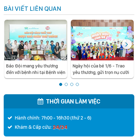
BÀI VIẾT LIÊN QUAN
Báo Đội mang yêu thương
Ngày hội của bé 1/6 - Trao
đến với bệnh nhi tại Bệnh viện
yêu thương, gửi trọn nụ cười
Nhi Trung ương
đến các bệnh nhi tại Bệnh
viện Nhi Trung ương
THỜI GIAN LÀM VIỆC
Hành chính: 7h00 - 16h30 (thứ 2 - 6)
24/24
Khám & Cấp cứu: