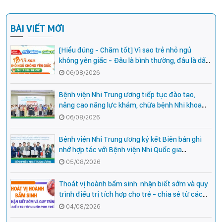
BÀI VIẾT MỚI
[Hiểu đúng - Chăm tốt] Vì sao trẻ nhỏ ngủ
không yên giấc - Đâu là bình thường, đâu là dấu
hiệu cần đi khám ngay?
06/08/2026
Bệnh viện Nhi Trung ương tiếp tục đào tạo,
nâng cao năng lực khám, chữa bệnh Nhi khoa
cho cán bộ y tế tại các tỉnh miền núi phía Bắc
06/08/2026
Bệnh viện Nhi Trung ương ký kết Biên bản ghi
nhớ hợp tác với Bệnh viện Nhi Quốc gia
Campuchia
05/08/2026
Thoát vị hoành bẩm sinh: nhận biết sớm và quy
trình điều trị tích hợp cho trẻ - chia sẻ từ các
chuyên gia hàng đầu của Bệnh Viện Nhi Trung
04/08/2026
ương