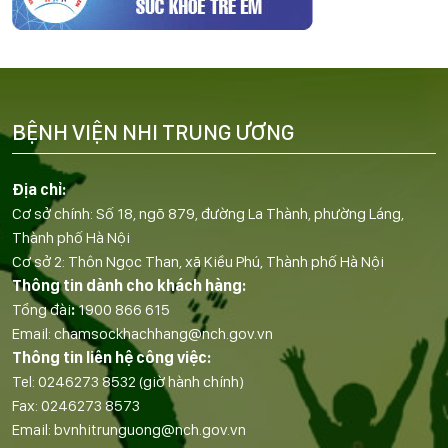
BỆNH VIỆN NHI TRUNG ƯƠNG
Địa chỉ:
Cơ sở chính: Số 18, ngõ 879, đường La Thành, phường Láng,
Thành phố Hà Nội
Cơ sở 2: Thôn Ngọc Than, xã Kiều Phú, Thành phố Hà Nội
Thông tin dành cho khách hàng:
Tổng đài
:
1900 866 615
Email:
chamsockhachhang@nch.gov.vn
Thông tin liên hệ công việc:
Tel:
0246273 8532
(giờ hành chính)
Fax:
0246273 8573
Email:
bvnhitrunguong@nch.gov.vn