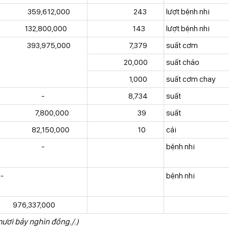
359,612,000
243
lượt bệnh nhi
132,800,000
143
lượt bệnh nhi
393,975,000
7,379
suất cơm
20,000
suất cháo
1,000
suất cơm chay
-
8,734
suất
7,800,000
39
suất
82,150,000
10
cái
-
bệnh nhi
-
bệnh nhi
976,337,000
mươi bảy nghìn đồng./.)