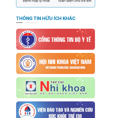
bệnh hợp lý nhất
toàn diện cho trẻ em
THÔNG TIN HỮU ÍCH KHÁC