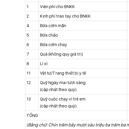
1
Viện phí cho BNKK
2
Kinh phí trao tay cho BNKK
4
Bữa cơm mặn
5
Bữa cháo
6
Bữa cơm chay
7
Quà (không quy giá trị)
8
Lì xì
11
Vật tư/Trang thiết bị y tế
12
Quỹ Ngày mai tươi sáng
(cập nhật theo quý)
13
Quỹ cuộc chạy vì trẻ em
(cập nhật theo quý)
TỔNG
(Bằng chữ: Chín trăm bảy mươi sáu triệu ba trăm ba 