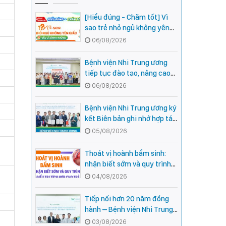
[Hiểu đúng - Chăm tốt] Vì
sao trẻ nhỏ ngủ không yên
giấc - Đâu là bình thường,
06/08/2026
đâu là dấu hiệu cần đi khám
ngay?
Bệnh viện Nhi Trung ương
tiếp tục đào tạo, nâng cao
năng lực khám, chữa bệnh
06/08/2026
Nhi khoa cho cán bộ y tế tại
các tỉnh miền núi phía Bắc
Bệnh viện Nhi Trung ương ký
kết Biên bản ghi nhớ hợp tác
với Bệnh viện Nhi Quốc gia
05/08/2026
Campuchia
Thoát vị hoành bẩm sinh:
nhận biết sớm và quy trình
điều trị tích hợp cho trẻ -
04/08/2026
chia sẻ từ các chuyên gia
hàng đầu của Bệnh Viện Nhi
Tiếp nối hơn 20 năm đồng
Trung ương
hành – Bệnh viện Nhi Trung
ương và Tổ chức Orbis (Hoa
03/08/2026