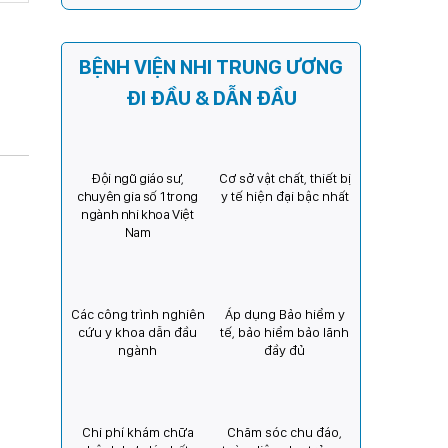
Kỳ) tăng cường hợp tác, mở
rộng cơ hội bảo vệ thị lực
cho trẻ em Việt Nam
BỆNH VIỆN NHI TRUNG ƯƠNG
ĐI ĐẦU & DẪN ĐẦU
Đội ngũ giáo sư,
Cơ sở vật chất, thiết bị
chuyên gia số 1 trong
y tế hiện đại bậc nhất
ngành nhi khoa Việt
Nam
Các công trình nghiên
Áp dụng Bảo hiểm y
cứu y khoa dẫn đầu
tế, bảo hiểm bảo lãnh
ngành
đầy đủ
Chi phí khám chữa
Chăm sóc chu đáo,