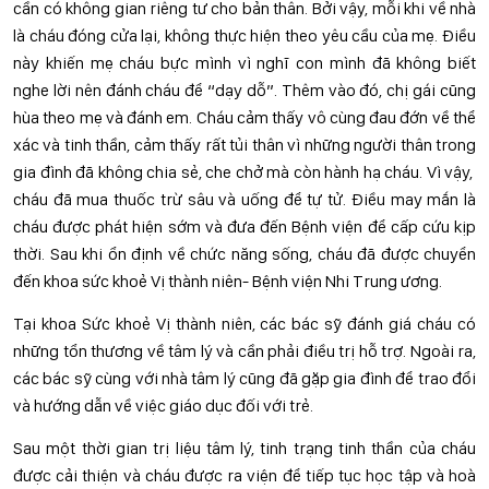
cần có không gian riêng tư cho bản thân. Bởi vậy, mỗi khi về nhà
là cháu đóng cửa lại, không thực hiện theo yêu cầu của mẹ. Điều
này khiến mẹ cháu bực mình vì nghĩ con mình đã không biết
nghe lời nên đánh cháu để “dạy dỗ”. Thêm vào đó, chị gái cũng
hùa theo mẹ và đánh em. Cháu cảm thấy vô cùng đau đớn về thể
xác và tinh thần, cảm thấy rất tủi thân vì những người thân trong
gia đình đã không chia sẻ, che chở mà còn hành hạ cháu. Vì vậy,
cháu đã mua thuốc trừ sâu và uống để tự tử. Điều may mắn là
cháu được phát hiện sớm và đưa đến Bệnh viện để cấp cứu kịp
thời. Sau khi ổn định về chức năng sống, cháu đã được chuyển
đến khoa sức khoẻ Vị thành niên- Bệnh viện Nhi Trung ương.
Tại khoa Sức khoẻ Vị thành niên, các bác sỹ đánh giá cháu có
những tổn thương về tâm lý và cần phải điều trị hỗ trợ. Ngoài ra,
các bác sỹ cùng với nhà tâm lý cũng đã gặp gia đình để trao đổi
và hướng dẫn về việc giáo dục đối với trẻ.
Sau một thời gian trị liệu tâm lý, tinh trạng tinh thần của cháu
được cải thiện và cháu được ra viện để tiếp tục học tập và hoà