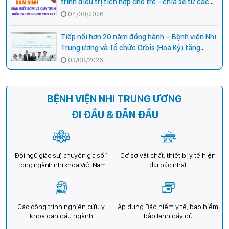
trình điều trị tích hợp cho trẻ - chia sẻ từ các
chuyên gia hàng đầu của Bệnh Viện Nhi Trung
04/08/2026
ương
Tiếp nối hơn 20 năm đồng hành – Bệnh viện Nhi
Trung ương và Tổ chức Orbis (Hoa Kỳ) tăng
cường hợp tác, mở rộng cơ hội bảo vệ thị lực
03/08/2026
cho trẻ em Việt Nam
BỆNH VIỆN NHI TRUNG ƯƠNG
ĐI ĐẦU & DẪN ĐẦU
Đội ngũ giáo sư, chuyên gia số 1
Cơ sở vật chất, thiết bị y tế hiện
trong ngành nhi khoa Việt Nam
đại bậc nhất
Các công trình nghiên cứu y
Áp dụng Bảo hiểm y tế, bảo hiểm
khoa dẫn đầu ngành
bảo lãnh đầy đủ