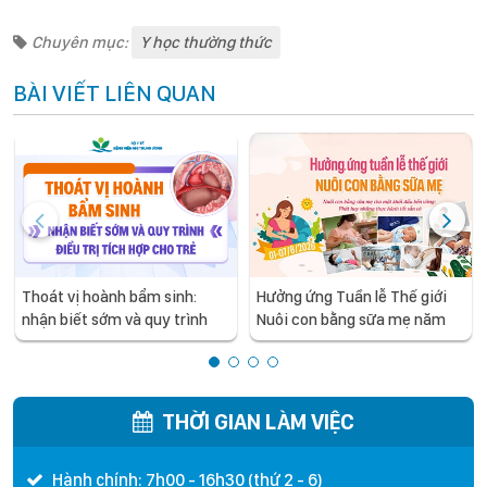
Chuyên mục:
Y học thường thức
BÀI VIẾT LIÊN QUAN
Thoát vị hoành bẩm sinh:
Hưởng ứng Tuần lễ Thế giới
nhận biết sớm và quy trình
Nuôi con bằng sữa mẹ năm
điều trị tích hợp cho trẻ -
2026
chia sẻ từ các chuyên gia
hàng đầu của Bệnh Viện Nhi
Trung ương
THỜI GIAN LÀM VIỆC
Hành chính: 7h00 - 16h30 (thứ 2 - 6)