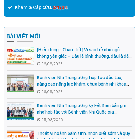
24/24
Khám & Cấp cứu:
BÀI VIẾT MỚI
[Hiểu đúng - Chăm tốt] Vì sao trẻ nhỏ ngủ
không yên giấc - Đâu là bình thường, đâu là dấu
hiệu cần đi khám ngay?
06/08/2026
Bệnh viện Nhi Trung ương tiếp tục đào tạo,
nâng cao năng lực khám, chữa bệnh Nhi khoa
cho cán bộ y tế tại các tỉnh miền núi phía Bắc
06/08/2026
Bệnh viện Nhi Trung ương ký kết Biên bản ghi
nhớ hợp tác với Bệnh viện Nhi Quốc gia
Campuchia
05/08/2026
Thoát vị hoành bẩm sinh: nhận biết sớm và quy