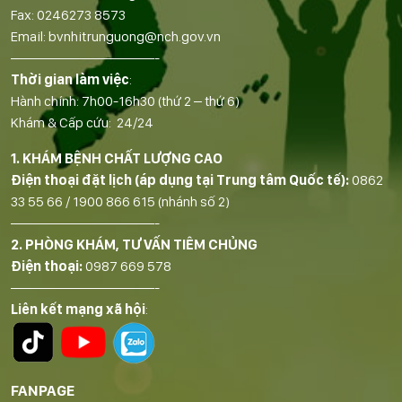
Fax:
0246273 8573
Email:
bvnhitrunguong@nch.gov.vn
——————————-
Thời gian làm việc
:
Hành chính: 7h00-16h30 (thứ 2 – thứ 6)
Khám & Cấp cứu: 24/24
1. KHÁM BỆNH CHẤT LƯỢNG CAO
Điện thoại đặt lịch (áp dụng tại Trung tâm Quốc tế):
0862
33 55 66
/
1900 866 615
(nhánh số 2)
——————————-
2. PHÒNG KHÁM, TƯ VẤN TIÊM CHỦNG
Điện thoại:
0987 669 578
——————————-
Liên kết mạng xã hội
:
FANPAGE