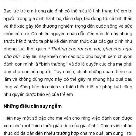
Bạo lực trẻ em trong gia đình có thể hiểu là tình trạng trẻ em bị
người trong gia đình hành hạ, đánh đập, tác động tới cả tinh thần
và thể xác gây tổn thương nghiêm trọng đến cuộc sống và sức
khỏe của trẻ. Có nhiều nguyên nhân dẫn đến vấn đề này nhưng
trước hết ở nước ta phải kể đến nhận thức của các gia đình như
phong tục, thói quen. ″
Thương cho roi cho vọt, ghét cho ngọt
cho bùi
” bấy lâu nay khiến cho các bậc phụ huynh xem chuyện
đánh con mình là “bình thường” và đó là quyền của cha mẹ phải
dạy cho con nên người. Tuy nhiên, chính những quan điểm sai
lầm và không đúng mực này có thể gây ra những hậu quả đau
lòng và đáng tiếc do chính sự thiếu hiểu biết về pháp luật cũng
như quyền được bảo vệ của trẻ em.
Những điều cần suy ngẫm
Hiện nay một số bậc cha mẹ vẫn cho rằng việc đánh con được
xem như một “hình thức giáo dục của gia đình”. Chính việc nhận
thức đó đã dẫn đến nhiều trường hợp cha mẹ quá lạm dụng “roi