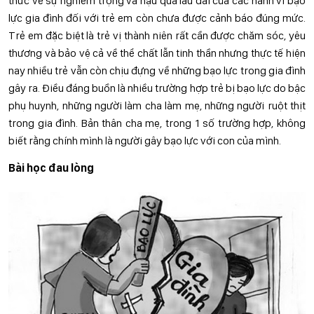
thức về sự nghiêm trọng và hậu quả lâu dài của các hành vi bạo
lực gia đình đối với trẻ em còn chưa được cảnh báo đúng mức.
Trẻ em đặc biệt là trẻ vị thành niên rất cần được chăm sóc, yêu
thương và bảo vệ cả về thể chất lẫn tinh thần nhưng thực tế hiện
nay nhiều trẻ vẫn còn chịu đựng về những bạo lực trong gia đình
gây ra. Điều đáng buồn là nhiều trường hợp trẻ bị bạo lực do bậc
phụ huynh, những người làm cha làm mẹ, những người ruột thịt
trong gia đình. Bản thân cha mẹ, trong 1 số trường hợp, không
biết rằng chính mình là người gây bạo lực với con của mình.
Bài học đau lòng