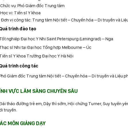
. Chức vụ: Phó Giám đốc Trung tâm
 Học vị: Tiến sĩ Y khoa
 Đơn vị công tác: Trung tâm Nội tiết – Chuyển hóa – Di truyền và Li
Quá trình đào tạo
Tốt nghiệp Đại học Y Nhi Saint Peterspurg (Leningrad) – Nga
Thạc sĩ Nhi tại Đại học Tổng hợp Melbourne – Úc
Tiến sĩ Y khoa Trường Đại học Y Hà Nội
Quá trình công tác
Phó Giám đốc Trung tâm Nội tiết – Chuyển hóa – Di truyền và Liệu p
ĨNH VỰC LÂM SÀNG CHUYÊN SÂU
Đái tháo đường trẻ em, Dậy thì sớm, Hội chứng Turner, Suy tuyến yên,
di truyền.
ÁC MÔN GIẢNG DẠY