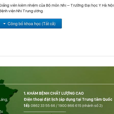
Giảng viên kiêm nhiệm của Bộ môn Nhi – Trường Đại học Y Hà Nội 
Bệnh viện Nhi Trung ương.
Công bố khoa học (Tất cả)
1. KHÁM BỆNH CHẤT LƯỢNG CAO
Láng,
Điện thoại đặt lịch (áp dụng tại Trung tâm Quốc
tế):
0862 33 55 66
/
1900 866 615
(nhánh số 2)
ội
——————————-