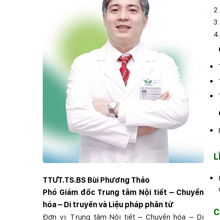
2
3.
4.
L
TTƯT.TS.BS Bùi Phương Thảo
Phó Giám đốc Trung tâm Nội tiết – Chuyển
hóa – Di truyền và Liệu pháp phân tử
C
Đơn vị: Trung tâm Nội tiết – Chuyển hóa – Di