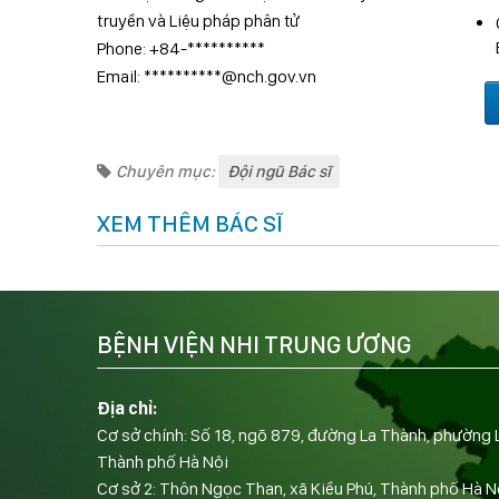
truyền và Liệu pháp phân tử
Phone: +84-**********
Email: **********@nch.gov.vn
Chuyên mục:
Đội ngũ Bác sĩ
XEM THÊM BÁC SĨ
BỆNH VIỆN NHI TRUNG ƯƠNG
Địa chỉ:
Cơ sở chính: Số 18, ngõ 879, đường La Thành, phường 
Thành phố Hà Nội
Cơ sở 2: Thôn Ngọc Than, xã Kiều Phú, Thành phố Hà N