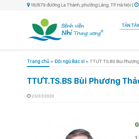
18/879 đường La Thành, phường Láng, TP. Hà Nội |
TẬN TÂM
Trang chủ
»
Đội ngũ Bác sĩ
»
TTƯT.TS.BS Bùi Phươn
TTƯT.TS.BS Bùi Phương Thả
23/07/2020
G
1.