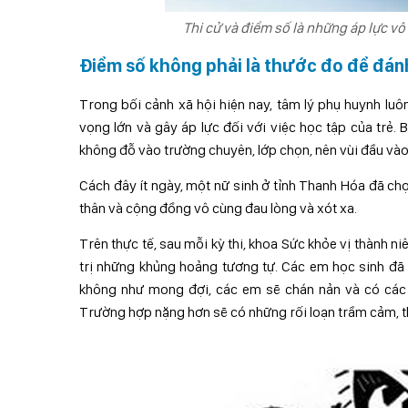
Thi cử và điểm số là những áp lực vô
Điểm số không phải là thước đo để đánh
Trong bối cảnh xã hội hiện nay, tâm lý phụ huynh luô
vọng lớn và gây áp lực đối với việc học tập của trẻ. 
không đỗ vào trường chuyên, lớp chọn, nên vùi đầu vào
Cách đây ít ngày, một nữ sinh ở tỉnh Thanh Hóa đã chọn
thân và cộng đồng vô cùng đau lòng và xót xa.
Trên thực tế, sau mỗi kỳ thi, khoa Sức khỏe vị thành n
trị những khủng hoảng tương tự. Các em học sinh đã ph
không như mong đợi, các em sẽ chán nản và có các 
Trường hợp nặng hơn sẽ có những rối loạn trầm cảm, th