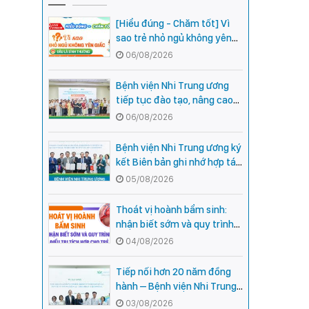
[Hiểu đúng - Chăm tốt] Vì
sao trẻ nhỏ ngủ không yên
giấc - Đâu là bình thường,
06/08/2026
đâu là dấu hiệu cần đi khám
ngay?
Bệnh viện Nhi Trung ương
tiếp tục đào tạo, nâng cao
năng lực khám, chữa bệnh
06/08/2026
Nhi khoa cho cán bộ y tế tại
các tỉnh miền núi phía Bắc
Bệnh viện Nhi Trung ương ký
kết Biên bản ghi nhớ hợp tác
với Bệnh viện Nhi Quốc gia
05/08/2026
Campuchia
Thoát vị hoành bẩm sinh:
nhận biết sớm và quy trình
điều trị tích hợp cho trẻ -
04/08/2026
chia sẻ từ các chuyên gia
hàng đầu của Bệnh Viện Nhi
Tiếp nối hơn 20 năm đồng
Trung ương
hành – Bệnh viện Nhi Trung
ương và Tổ chức Orbis (Hoa
03/08/2026