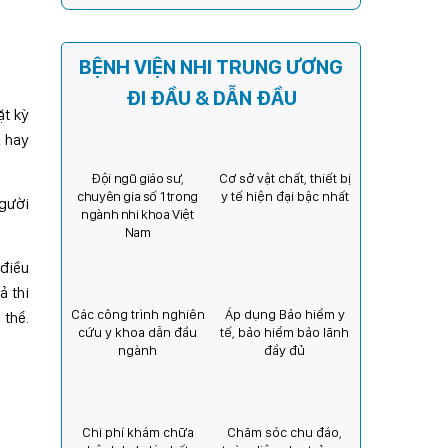
Kỳ) tăng cường hợp tác, mở
rộng cơ hội bảo vệ thị lực
cho trẻ em Việt Nam
BỆNH VIỆN NHI TRUNG ƯƠNG
ĐI ĐẦU & DẪN ĐẦU
ặt kỳ
, hay
Đội ngũ giáo sư,
Cơ sở vật chất, thiết bị
chuyên gia số 1 trong
y tế hiện đại bậc nhất
người
ngành nhi khoa Việt
Nam
 điều
ả thi
Các công trình nghiên
Áp dụng Bảo hiểm y
 thể.
cứu y khoa dẫn đầu
tế, bảo hiểm bảo lãnh
ngành
đầy đủ
Chi phí khám chữa
Chăm sóc chu đáo,