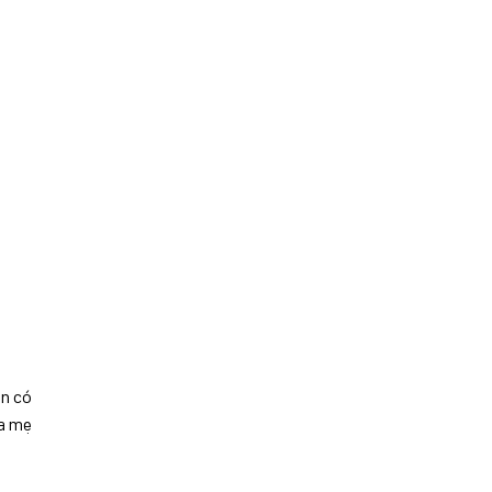
on có
ha mẹ