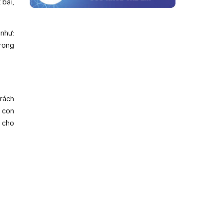
 bại,
 như:
trọng
trách
i con
h cho