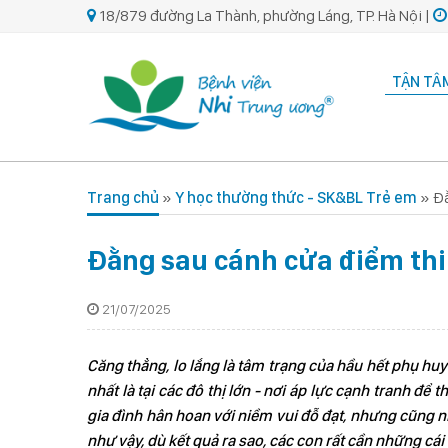
18/879 đường La Thành, phường Láng, TP. Hà Nội |
TẬN TÂM
Trang chủ
»
Y học thường thức - SK&BL Trẻ em
»
Đằ
Đằng sau cánh cửa điểm thi
21/07/2025
Căng thẳng, lo lắng là tâm trạng của hầu hết phụ huy
nhất là tại các đô thị lớn - nơi áp lực cạnh tranh để 
gia đình hân hoan với niềm vui đỗ đạt, nhưng cũng n
như vậy, dù kết quả ra sao, các con rất cần những cá