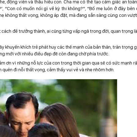
he, động viên và thấu hiểu con. Cha mẹ có thể tạo cảm giác an toà
’, “Con có muốn nói gì về kỳ thi không?”, “Bố mẹ luôn ở đây bên
 mẹ không thất vọng, không áp đặt, mà đang sẵn sàng cùng con vượ
t cách để trưởng thành, ai cũng từng vấp ngã trong đời, quan trọng l
ãy khuyến khích trẻ phát huy các thế mạnh của bản thân, trân trọng gi
ng mới với nhiều điều đẹp đẽ còn đang chờ phía trước.
ảm ơn vì những nỗ lực của con trong thời gian qua sẽ có sức mạnh rấ
n quên đi nỗi thất vọng, cảm thấy vui vẻ và nhẹ nhõm hơn.