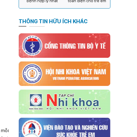
bệnh hợp lý nhất
toàn diện cho trẻ em
THÔNG TIN HỮU ÍCH KHÁC
i mỗi