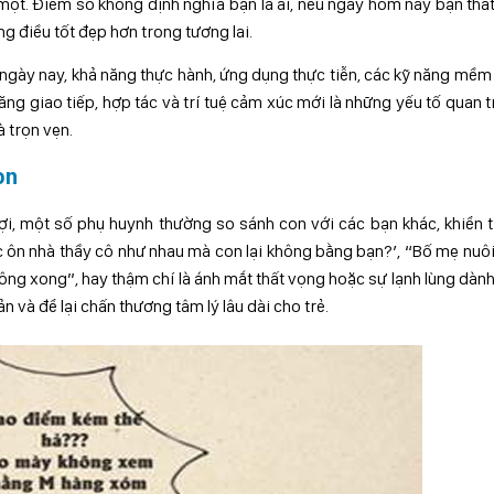
một. Điểm số không định nghĩa bạn là ai, nếu ngày hôm nay bạn thất
ng điều tốt đẹp hơn trong tương lai.
ố ngày nay, khả năng thực hành, ứng dụng thực tiễn, các kỹ năng mềm
năng giao tiếp, hợp tác và trí tuệ cảm xúc mới là những yếu tố quan 
 trọn vẹn.
on
ợi, một số phụ huynh thường so sánh con với các bạn khác, khiển 
c ôn nhà thầy cô như nhau mà con lại không bằng bạn?’, “Bố mẹ nuô
không xong”, hay thậm chí là ánh mắt thất vọng hoặc sự lạnh lùng dàn
và để lại chấn thương tâm lý lâu dài cho trẻ.