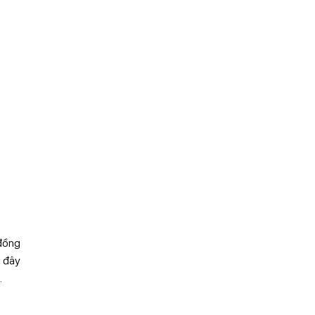
 đồng
i đây
.