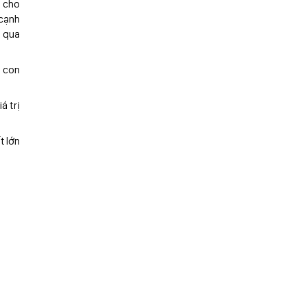
n cho
 cạnh
t qua
à con
á trị
t lớn