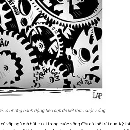
n trẻ có những hành động tiêu cực để kết thúc cuộc sống
 cú vấp ngã mà bất cứ ai trong cuộc sống đều có thể trải qua. Kỳ th