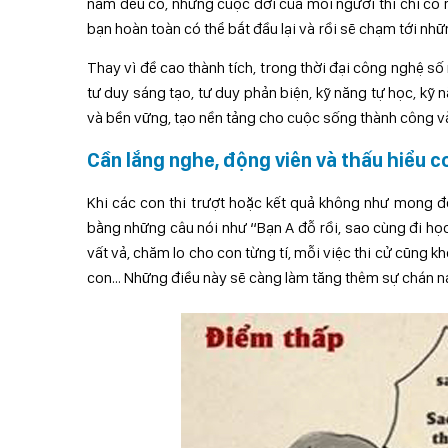
năm đều có, nhưng cuộc đời của mỗi người thì chỉ có 
bạn hoàn toàn có thể bắt đầu lại và rồi sẽ chạm tới nhữ
Thay vì đề cao thành tích, trong thời đại công nghệ s
tư duy sáng tạo, tư duy phản biện, kỹ năng tự học, kỹ 
và bền vững, tạo nền tảng cho cuộc sống thành công và
Cần lắng nghe, động viên và thấu hiểu c
Khi các con thi trượt hoặc kết quả không như mong đ
bằng những câu nói như “Bạn A đỗ rồi, sao cùng đi họ
vất vả, chăm lo cho con từng tí, mỗi việc thi cử cũng 
con… Những điều này sẽ càng làm tăng thêm sự chán nản 