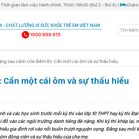
Thời gian làm việc hành chính: 7h00-16h30 (thứ 2 - thứ 6) |
Khám 
 - CHẤT LƯỢNG VÌ SỨC KHỎE TRẺ EM VIỆT NAM
1900 866 615
ng sau cánh cửa điểm thi: Cần một cái ôm và sự thấu hiểu
: Cần một cái ôm và sự thấu hiểu
nh và các học sinh trước mỗi kỳ thi vào lớp 10 THPT hay kỳ thi Đại
thi đỗ vào các ngôi trường danh tiếng đè nặng. Khi kỳ thi khép lại, 
hiều gia đình rơi vào nỗi buồn trượt nguyện vọng. Đằng sau mỗi k
i ôm động viên và sự thấu hiểu của cha mẹ.