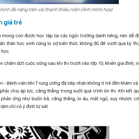
 hình đè nặng trên vai thanh thiếu niên (Ảnh minh họa)
 giá trẻ
n mong con được học tập tại các ngôi trường danh tiếng, nên dễ đ
Bản thân học sinh cũng lo sợ kiến thức không đủ để vượt qua kỳ thi
 học.
 chấm dứt cuộc sống sau khi thi trượt vào lớp 10, khiến gia đình, 
iên - Bệnh viện Nhi Trung ương đã tiếp nhận không ít trẻ đến khám và
ải chịu áp lực, căng thẳng trong suốt quá trình ôn thi. Khi kết qu
phản ứng như buồn bã, căng thẳng, lo âu, mất ngủ, suy nhược cơ
ậm chí có ý định tự sát.