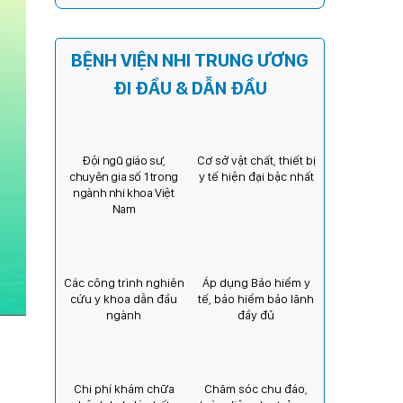
Kỳ) tăng cường hợp tác, mở
rộng cơ hội bảo vệ thị lực
cho trẻ em Việt Nam
BỆNH VIỆN NHI TRUNG ƯƠNG
ĐI ĐẦU & DẪN ĐẦU
Đội ngũ giáo sư,
Cơ sở vật chất, thiết bị
chuyên gia số 1 trong
y tế hiện đại bậc nhất
ngành nhi khoa Việt
Nam
Các công trình nghiên
Áp dụng Bảo hiểm y
cứu y khoa dẫn đầu
tế, bảo hiểm bảo lãnh
ngành
đầy đủ
Chi phí khám chữa
Chăm sóc chu đáo,