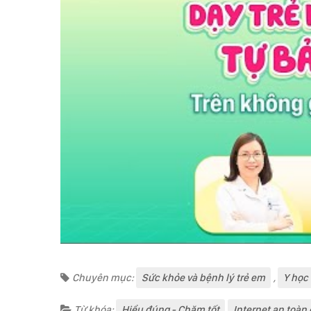
Chuyên mục:
Sức khỏe và bệnh lý trẻ em
,
Y học
Từ khóa:
Hiểu đúng - Chăm tốt
Internet an toàn 