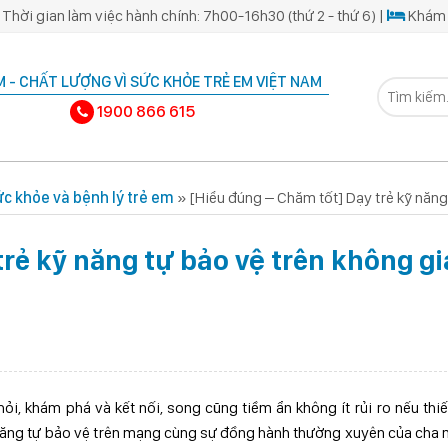
Thời gian làm việc hành chính: 7h00-16h30 (thứ 2 - thứ 6) |
Khám 
 - CHẤT LƯỢNG VÌ SỨC KHỎE TRẺ EM VIỆT NAM
1900 866 615
c khỏe và bệnh lý trẻ em
»
[Hiểu đúng – Chăm tốt] Dạy trẻ kỹ năn
trẻ kỹ năng tự bảo vệ trên không g
i, khám phá và kết nối, song cũng tiềm ẩn không ít rủi ro nếu thi
ỹ năng tự bảo vệ trên mạng cùng sự đồng hành thường xuyên của cha 