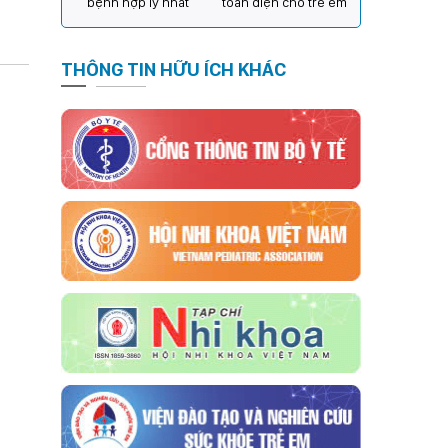
bệnh hợp lý nhất
toàn diện cho trẻ em
THÔNG TIN HỮU ÍCH KHÁC