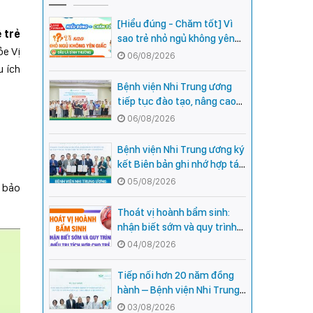
[Hiểu đúng - Chăm tốt] Vì
 trẻ
sao trẻ nhỏ ngủ không yên
ỏe Vị
giấc - Đâu là bình thường,
06/08/2026
đâu là dấu hiệu cần đi khám
u ích
ngay?
Bệnh viện Nhi Trung ương
tiếp tục đào tạo, nâng cao
năng lực khám, chữa bệnh
06/08/2026
Nhi khoa cho cán bộ y tế tại
các tỉnh miền núi phía Bắc
Bệnh viện Nhi Trung ương ký
kết Biên bản ghi nhớ hợp tác
với Bệnh viện Nhi Quốc gia
05/08/2026
y bảo
Campuchia
Thoát vị hoành bẩm sinh:
nhận biết sớm và quy trình
điều trị tích hợp cho trẻ -
04/08/2026
chia sẻ từ các chuyên gia
hàng đầu của Bệnh Viện Nhi
Tiếp nối hơn 20 năm đồng
Trung ương
hành – Bệnh viện Nhi Trung
ương và Tổ chức Orbis (Hoa
03/08/2026